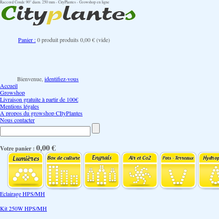
Raccord Coude 90° diam. 250 mm - CityPlantes - Growshop en ligne
Panier :
0
produit
produits
0,00 €
(vide)
Bienvenue,
identifiez-vous
Accueil
Growshop
Livraison gratuite à partir de 100€
Mentions légales
A propos du growshop CItyPlantes
Nous contacter
0,00 €
Votre panier :
Eclairage HPS/MH
Kit 250W HPS/MH