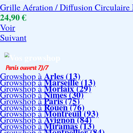
Grille Aération / Diffusion Circulaire 
24,90 €
Voir
Suivant
Vos growshop
Arles (13)
Growshop à
Marseille (13)
Growshop à
Morlaix (29)
Growshop à
Nimes (30)
Growshop à
Paris (75)
Growshop à
Rouen (76)
Growshop à
Montreuil (93)
Growshop à
Avignon (84)
Growshop à
Miramas (13)
Growshop à
Montpellier (84)
Growshop à