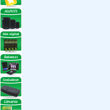
Réflecteurs
Accessoires
Box Discount
Box par marque
Hortibox
Homebox
Dark Room II
GrowLab
Box par taille
Box 40 cm
Box 60 cm
Box 80-90 cm
Box 120 cm
Autres tailles Box