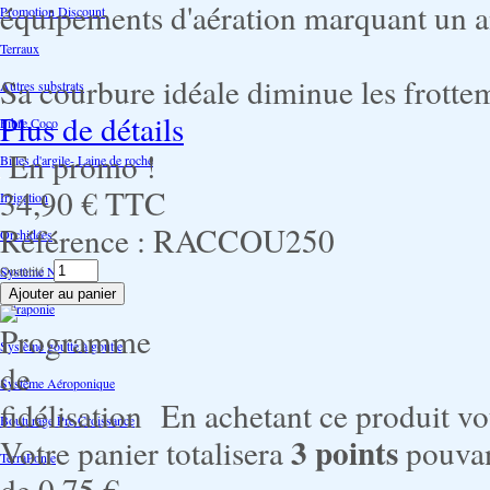
équipements d'aération marquant un a
Promotion Discount
Terraux
Sa courbure idéale diminue les frotteme
Autres substrats
Plus de détails
Fibre Coco
En promo !
Billes d'argile- Laine de roche
34,90 €
TTC
Irrigation
Référence :
RACCOU250
Orchidées
Quantité :
Système NFT
Ultraponie
Système goutte à goutte
Système Aéroponique
En achetant ce produit v
Bouturage Pre Croissance
3
points
Votre panier totalisera
pouvan
TerraPonie
de
0,75 €
.