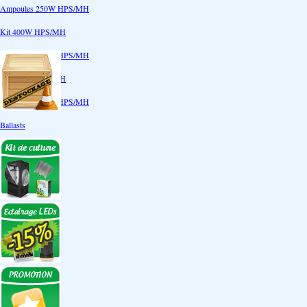
Ampoules 250W HPS/MH
Kit 400W HPS/MH
Ampoules 400W HPS/MH
Kit 600W HPS/MH
Ampoules 600W HPS/MH
Ballasts
Réflecteurs
CoolTube
Accessoires
Eclairages LEDs
Eclairages ECO
Kits ECO
Ampoules ECO
Réflecteurs ECO