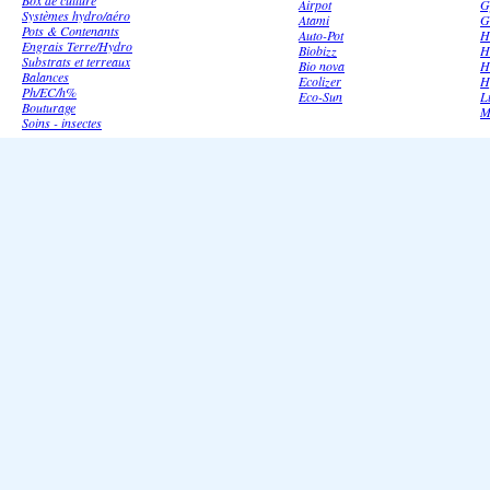
Box de culture
Airpot
G
Systèmes hydro/aéro
Atami
G
Pots & Contenants
Auto-Pot
H
Engrais Terre/Hydro
Biobizz
H
Substrats et terreaux
Bio nova
H
Balances
Ecolizer
H
Ph/EC/h%
Eco-Sun
L
Bouturage
M
Soins - insectes