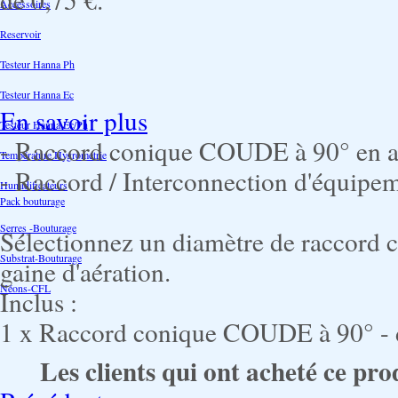
Accessoires
Reservoir
Testeur Hanna Ph
Testeur Hanna Ec
En savoir plus
Testeur Hanna Ec/Ph
- Raccord conique COUDE à 90° en a
Température Hygrométrie
- Raccord / Interconnection d'équipe
Humidificateurs
Pack bouturage
Serres -Bouturage
Sélectionnez un diamètre de raccord 
Substrat-Bouturage
gaine d'aération.
Néons-CFL
Inclus :
1 x Raccord conique COUDE à 90° -
Les clients qui ont acheté ce pro