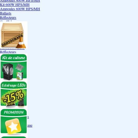
Ampoules 400W HPS/MH
Kit 600W HPS/MH
Ampoules 600W HPS/MH
Ballasts
Réflecteurs
CoolTube
Accessoires
Eclairages LEDs
Eclairages ECO
Kits ECO
Ampoules ECO
Réflecteurs ECO
Réflecteurs
Accessoires
Box Discount
Box par marque
Hortibox
Homebox
Dark Room II
GrowLab
Box par taille
Box 40 cm
Box 60 cm
Box 80-90 cm
Box 120 cm
Autres tailles Box
Box double étages
Engrais par familles
Engrais terre
Engrais hydroponique
Engrais-Coco
Boosters