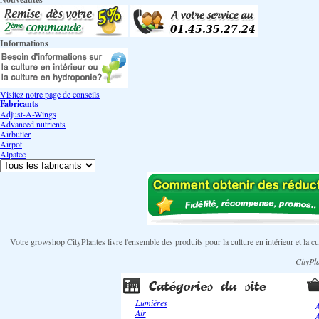
Informations
Visitez notre page de conseils
Fabricants
Adjust-A-Wings
Advanced nutrients
Airbutler
Airpot
Alpatec
Votre growshop CityPlantes livre l'ensemble des produits pour la culture en intérieur et la
CityPla
Lumières
A
Air
A