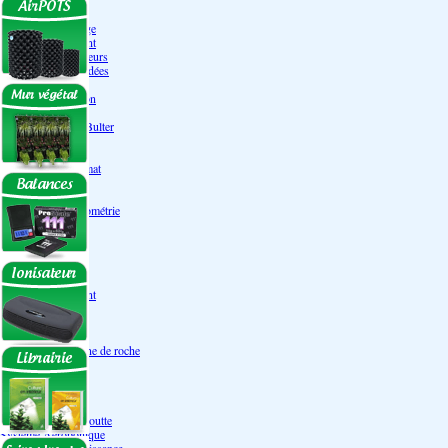
Engrais Pack
Enzymes
Solutions de rinçage
Promotion Discount
Accessoires et doseurs
Engrais pour orchidées
Correcteurs PH
Extraction/Intraction
Ventilation
Ioniseur d'air -AirBulter
Filtre anti-odeur
Diffusion CO²
Contrôleurs de climat
Silencieux
Gaines
Température Hygrométrie
Humidificateurs
Accessoires
Pots - Substrats
Soucoupe
Air Pots originaux
Promotion Discount
Terraux
Autres substrats
Fibre Coco
Billes d'argile- Laine de roche
Irrigation
Orchidées
Système NFT
Ultraponie
Système goutte à goutte
Système Aéroponique