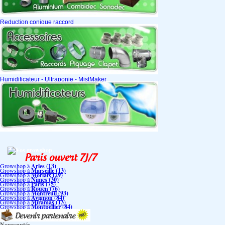
Reduction conique raccord
Humidificateur - Ultraponie - MistMaker
Vos growshop
Growshop à
Arles (13)
Growshop à
Marseille (13)
Growshop à
Morlaix (29)
Growshop à
Nimes (30)
Growshop à
Paris (75)
Growshop à
Rouen (76)
Growshop à
Montreuil (93)
Growshop à
Avignon (84)
Growshop à
Miramas (13)
Growshop à
Montpellier (84)
Nouveautés