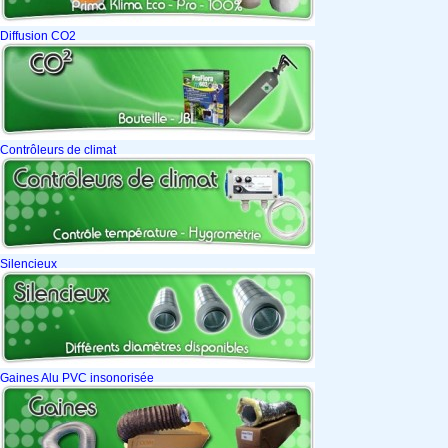
Diffusion CO2
Contrôleurs de climat
Silencieux
Gaines Alu PVC insonorisée