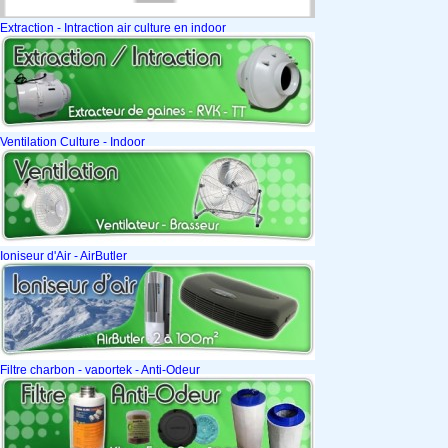
Extraction - Intraction air culture en indoor
Ventilation Culture - Indoor
Ioniseur d'Air - AirButler
Filtre charbon - vaportek - Anti-Odeur