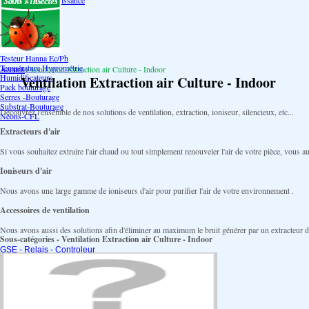
Bouturage Pre Croissance
TerraPonie
Accessoires
Reservoir
Testeur Hanna Ph
Testeur Hanna Ec
Testeur Hanna Ec/Ph
Température Hygrométrie
Accueil
>
Ventilation Extraction air Culture - Indoor
Humidificateurs
Ventilation Extraction air Culture - Indoor
Pack bouturage
Serres -Bouturage
Substrat-Bouturage
Découvrez l'ensemble de nos solutions de ventilation, extraction, ioniseur, silencieux, etc...
Néons-CFL
Extracteurs d'air
Si vous souhaitez extraire l'air chaud ou tout simplement renouveler l'air de votre pièce, vous a
Ioniseurs d'air
Nous avons une large gamme de ioniseurs d'air pour purifier l'air de votre environnement .
Accessoires de ventilation
Nous avons aussi des solutions afin d'éliminer au maximum le bruit générer par un extracteur d'a
Sous-catégories - Ventilation Extraction air Culture - Indoor
GSE - Relais - Controleur