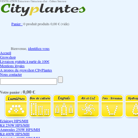
VENTILATION Extracteurs / Intracteurs d'air - Culture Interieur
Panier :
0
produit
produits
0,00 €
(vide)
Bienvenue,
identifiez-vous
Accueil
Growshop
Livraison gratuite à partir de 100€
Mentions légales
A propos du growshop CItyPlantes
Nous contacter
0,00 €
Votre panier :
Eclairage HPS/MH
Kit 250W HPS/MH
Ampoules 250W HPS/MH
Kit 400W HPS/MH