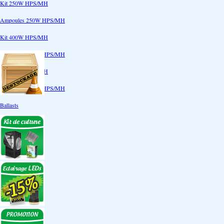
Kit 250W HPS/MH
Ampoules 250W HPS/MH
Kit 400W HPS/MH
Ampoules 400W HPS/MH
Kit 600W HPS/MH
Ampoules 600W HPS/MH
Ballasts
Réflecteurs
CoolTube
Accessoires
Eclairages LEDs
Eclairages ECO
Kits ECO
Ampoules ECO