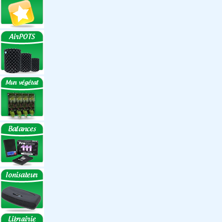
Réflecteurs ECO
Réflecteurs
Accessoires
Box Discount
Box par marque
Hortibox
Homebox
Dark Room II
GrowLab
Box par taille
Box 40 cm
Box 60 cm
Box 80-90 cm
Box 120 cm