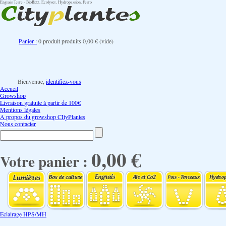
Engrais Terre - BioBizz, Ecolyser, Hydropassion, Ferro
Panier :
0
produit
produits
0,00 €
(vide)
Bienvenue,
identifiez-vous
Accueil
Growshop
Livraison gratuite à partir de 100€
Mentions légales
A propos du growshop CItyPlantes
Nous contacter
0,00 €
Votre panier :
Eclairage HPS/MH