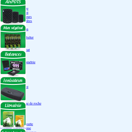
Engrais Pack
Enzymes
Solutions de rinçage
Promotion Discount
Accessoires et doseurs
Engrais pour orchidées
Correcteurs PH
Extraction/Intraction
Ventilation
Ioniseur d'air -AirBulter
Filtre anti-odeur
Diffusion CO²
Contrôleurs de climat
Silencieux
Gaines
Température Hygrométrie
Humidificateurs
Accessoires
Pots - Substrats
Soucoupe
Air Pots originaux
Promotion Discount
Terraux
Autres substrats
Fibre Coco
Billes d'argile- Laine de roche
Irrigation
Orchidées
Système NFT
Ultraponie
Système goutte à goutte
Système Aéroponique