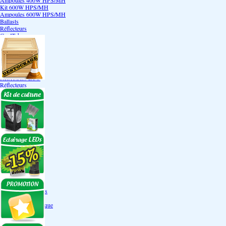
Ampoules 400W HPS/MH
Kit 600W HPS/MH
Ampoules 600W HPS/MH
Ballasts
Réflecteurs
CoolTube
Accessoires
Eclairages LEDs
Eclairages ECO
Kits ECO
Ampoules ECO
Réflecteurs ECO
Réflecteurs
Accessoires
Box Discount
Box par marque
Hortibox
Homebox
Dark Room II
GrowLab
Box par taille
Box 40 cm
Box 60 cm
Box 80-90 cm
Box 120 cm
Autres tailles Box
Box double étages
Engrais par familles
Engrais terre
Engrais hydroponique
Engrais-Coco
Boosters