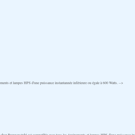
ents et lampes HPS d'une puissance instantannée inférieure ou égale à 600 Watts. -->
ez Brennenstuhl est compatible avec tous les équipements et lampes HPS d'une puissance inst