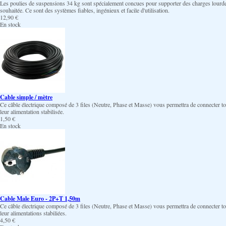
Les poulies de suspensions 34 kg sont spécialement concues pour supporter des charges lourdes t
souhaitée. Ce sont des systèmes fiables, ingénieux et facile d'utilisation.
12,90 €
En stock
Cable simple / mètre
Ce câble électrique composé de 3 files (Neutre, Phase et Masse) vous permettra de connecter to
leur alimentation stabilisée.
1,50 €
En stock
Cable Male Euro - 2P+T 1,50m
Ce câble électrique composé de 3 files (Neutre, Phase et Masse) vous permettra de connecter to
leur alimentations stabiliées.
4,50 €