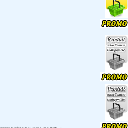
antannée inférieure ou égale à 1000 Watts -->