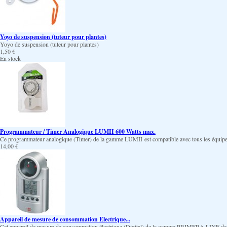
Yoyo de suspension (tuteur pour plantes)
Yoyo de suspension (tuteur pour plantes)
1,50 €
En stock
Programmateur / Timer Analogique LUMII 600 Watts max.
Ce programmateur analogique (Timer) de la gamme LUMII est compatible avec tous les équipem
14,00 €
Appareil de mesure de consommation Electrique...
Cet appareil de mesure de consommation électrique (Digital) de la gamme PRIMERA LINE de ch