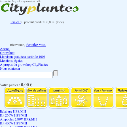
Accessoires Easy roll programmateur cable
Panier :
0
produit
produits
0,00 €
(vide)
Bienvenue,
identifiez-vous
Accueil
Growshop
Livraison gratuite à partir de 100€
Mentions légales
A propos du growshop CItyPlantes
Nous contacter
0,00 €
Votre panier :
Eclairage HPS/MH
Kit 250W HPS/MH
Ampoules 250W HPS/MH
Kit 400W HPS/MH