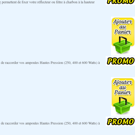
ermettent de fixer votre réflecteur ou filtre à charbon à la hauteur
nt de raccorder vos ampoules Hautes Pression (250, 400 et 600 Watts) à
nt de raccorder vos ampoules Hautes Pression (250, 400 et 600 Watts) à