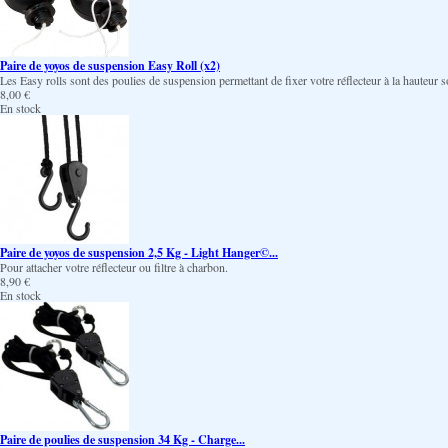
Paire de yoyos de suspension Easy Roll (x2)
Les Easy rolls sont des poulies de suspension permettant de fixer votre réflecteur à la hauteur so
8,00 €
En stock
Paire de yoyos de suspension 2,5 Kg - Light Hanger©...
Pour attacher votre réflecteur ou filtre à charbon.
8,90 €
En stock
Paire de poulies de suspension 34 Kg - Charge...