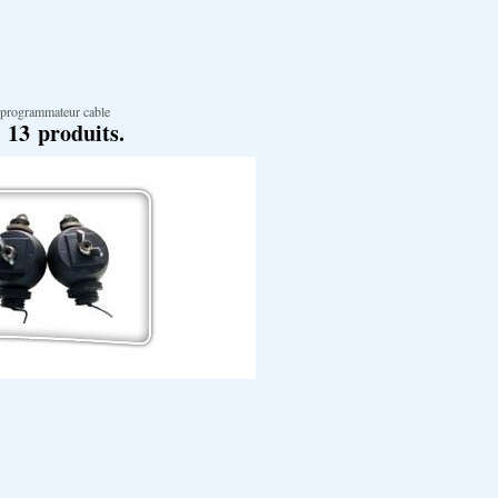
 programmateur cable
a 13 produits.