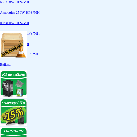
Kit 250W HPS/MH
Ampoules 250W HPS/MH
Kit 400W HPS/MH
Ampoules 400W HPS/MH
Kit 600W HPS/MH
Ampoules 600W HPS/MH
Ballasts
Réflecteurs
CoolTube
Accessoires
Eclairages LEDs
Eclairages ECO
Kits ECO
Ampoules ECO