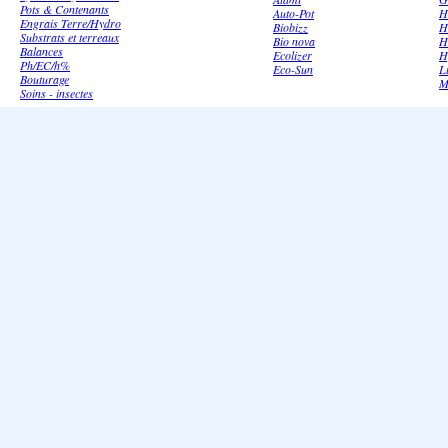
Pots & Contenants
Auto-Pot
H
Engrais Terre/Hydro
Biobizz
H
Substrats et terreaux
Bio nova
H
Balances
Ecolizer
H
Ph/EC/h%
Eco-Sun
L
Bouturage
M
Soins - insectes