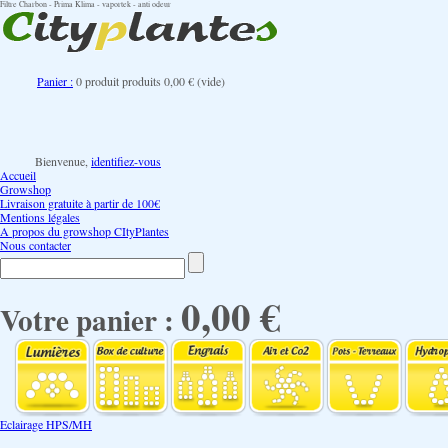
Filtre Charbon - Prima Klima - vaportek - anti odeur
Panier :
0
produit
produits
0,00 €
(vide)
Bienvenue,
identifiez-vous
Accueil
Growshop
Livraison gratuite à partir de 100€
Mentions légales
A propos du growshop CItyPlantes
Nous contacter
0,00 €
Votre panier :
Eclairage HPS/MH