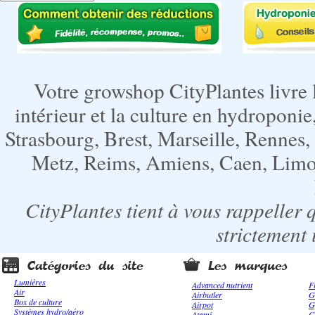
Votre growshop CityPlantes livre 
intérieur et la culture en hydroponie,
Strasbourg, Brest, Marseille, Rennes
Metz, Reims, Amiens, Caen, Limoge
CityPlantes tient à vous rappeller 
strictement 
Lumières
Advanced nutrient
F
Air
Airbutler
G
Box de culture
Airpot
G
Systèmes hydro/aéro
Atami
G