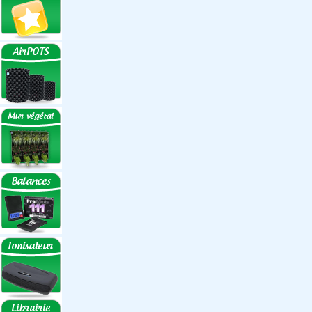
Réflecteurs ECO
Réflecteurs
Accessoires
Box Discount
Box par marque
Hortibox
Homebox
Dark Room II
GrowLab
Box par taille
Box 40 cm
Box 60 cm
Box 80-90 cm
Box 120 cm