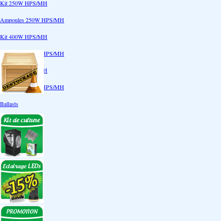
Kit 250W HPS/MH
Ampoules 250W HPS/MH
Kit 400W HPS/MH
Ampoules 400W HPS/MH
Kit 600W HPS/MH
Ampoules 600W HPS/MH
Ballasts
Réflecteurs
CoolTube
Accessoires
Eclairages LEDs
Eclairages ECO
Kits ECO
Ampoules ECO