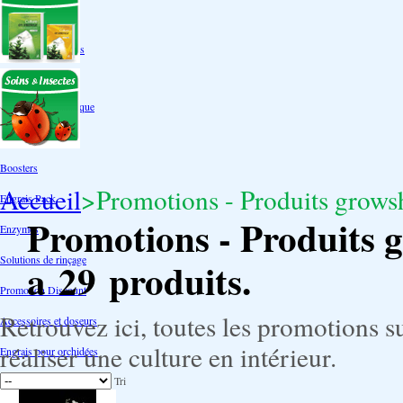
Autres tailles Box
Box double étages
Engrais par familles
Engrais terre
Engrais hydroponique
Engrais-Coco
Boosters
Accueil
>
Promotions - Produits grows
Engrais Pack
Promotions - Produits 
Enzymes
Solutions de rinçage
a 29 produits.
Promotion Discount
Retrouvez ici, toutes les promotions s
Accessoires et doseurs
réaliser une culture en intérieur.
Engrais pour orchidées
Tri
Correcteurs PH