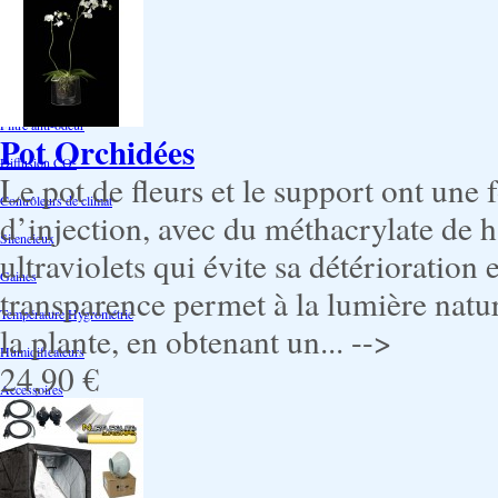
Extraction/Intraction
Ventilation
Ioniseur d'air -AirBulter
Filtre anti-odeur
Pot Orchidées
Diffusion CO²
Le pot de fleurs et le support ont un
Contrôleurs de climat
d’injection, avec du méthacrylate de ha
Silencieux
ultraviolets qui évite sa détérioration 
Gaines
transparence permet à la lumière nature
Température Hygrométrie
la plante, en obtenant un... -->
Humidificateurs
24,90 €
Accessoires
Pots - Substrats
Soucoupe