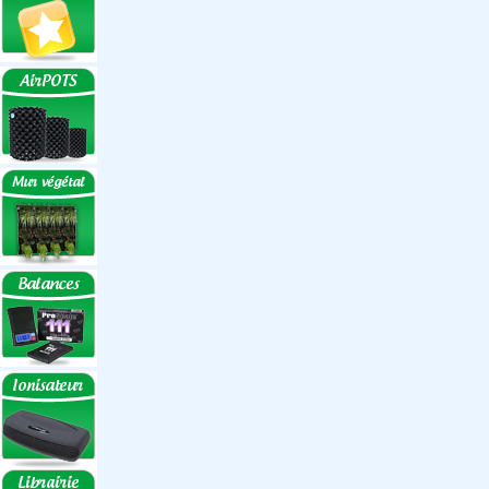
Réflecteurs ECO
Réflecteurs
Accessoires
Box Discount
Box par marque
Hortibox
Homebox
Dark Room II
GrowLab
Box par taille
Box 40 cm
Box 60 cm
Box 80-90 cm
Box 120 cm