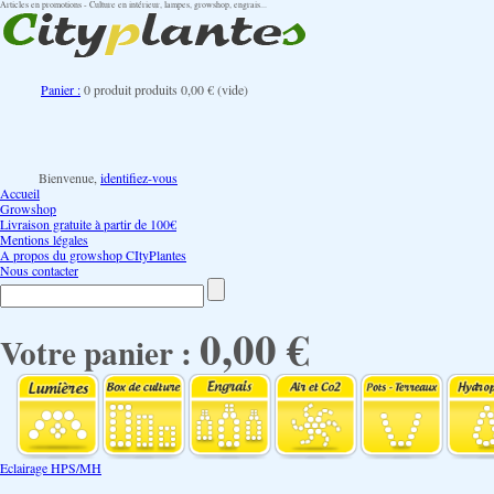
Articles en promotions - Culture en intérieur, lampes, growshop, engrais...
Panier :
0
produit
produits
0,00 €
(vide)
Bienvenue,
identifiez-vous
Accueil
Growshop
Livraison gratuite à partir de 100€
Mentions légales
A propos du growshop CItyPlantes
Nous contacter
0,00 €
Votre panier :
Eclairage HPS/MH