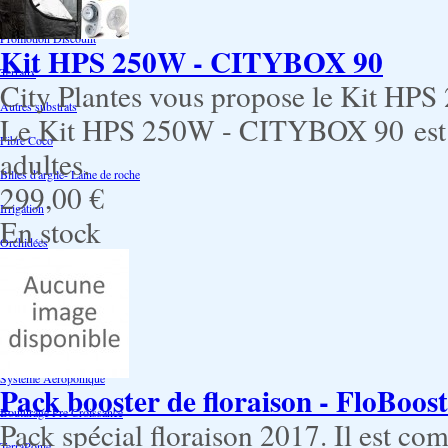
Air Pots originaux
Promotion Discount
Kit HPS 250W - CITYBOX 90
Terraux
City Plantes vous propose le Kit HP
Autres substrats
Le Kit HPS 250W - CITYBOX 90 est ad
Fibre Coco
adultes.
Billes d'argile- Laine de roche
299,00 €
Irrigation
En stock
Orchidées
Système NFT
Ultraponie
Système goutte à goutte
Système Aéroponique
Pack booster de floraison - FloBoos
Bouturage Pre Croissance
Pack spécial floraison 2017. Il est c
TerraPonie