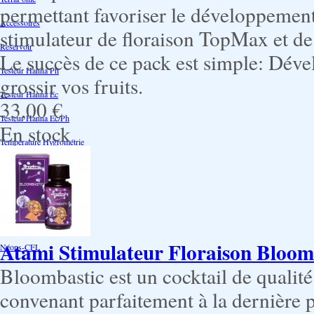
permettant favoriser le développement 
Accessoires
stimulateur de floraison TopMax et de
Reservoir
Le succès de ce pack est simple: Dévelo
Testeur Hanna Ph
grossir vos fruits.
Testeur Hanna Ec
33,00 €
Testeur Hanna Ec/Ph
En stock
Température Hygrométrie
Humidificateurs
Pack bouturage
Serres -Bouturage
Substrat-Bouturage
Atami Stimulateur Floraison Bloom
Néons-CFL
Bloombastic est un cocktail de qualit
convenant parfaitement à la dernière 