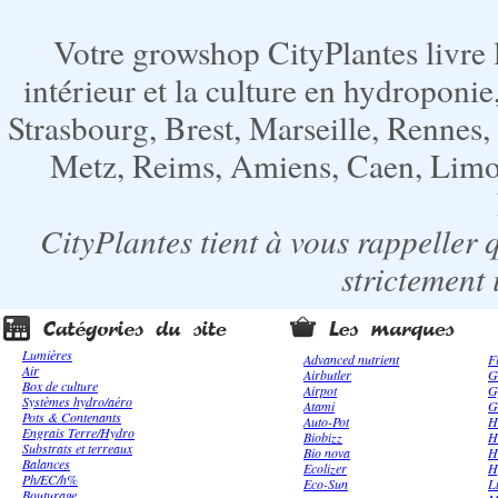
Votre growshop CityPlantes livre 
intérieur et la culture en hydroponie,
Strasbourg, Brest, Marseille, Rennes
Metz, Reims, Amiens, Caen, Limoge
CityPlantes tient à vous rappeller 
strictement 
Lumières
Advanced nutrient
F
Air
Airbutler
G
Box de culture
Airpot
G
Systèmes hydro/aéro
Atami
G
Pots & Contenants
Auto-Pot
H
Engrais Terre/Hydro
Biobizz
H
Substrats et terreaux
Bio nova
H
Balances
Ecolizer
H
Ph/EC/h%
Eco-Sun
L
Bouturage