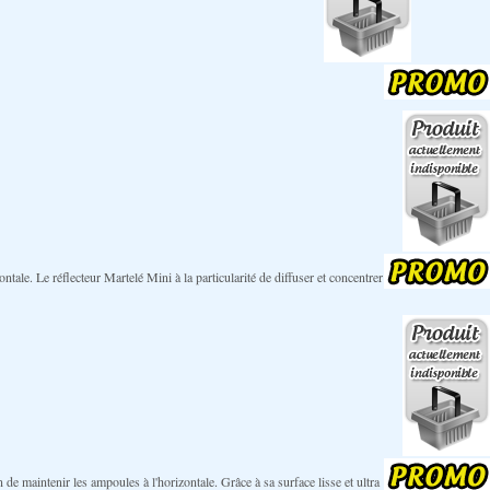
ale. Le réflecteur Martelé Mini à la particularité de diffuser et concentrer
e maintenir les ampoules à l'horizontale. Grâce à sa surface lisse et ultra