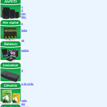
Engrais Pack
Enzymes
Solutions de rinçage
Promotion Discount
Accessoires et doseurs
Engrais pour orchidées
Correcteurs PH
Extraction/Intraction
Ventilation
Ioniseur d'air -AirBulter
Filtre anti-odeur
Diffusion CO²
Contrôleurs de climat
Silencieux
Gaines
Température Hygrométrie
Humidificateurs
Accessoires
Pots - Substrats
Soucoupe
Air Pots originaux
Promotion Discount
Terraux
Autres substrats
Fibre Coco
Billes d'argile- Laine de roche
Irrigation
Orchidées
Système NFT
Ultraponie
Système goutte à goutte
Système Aéroponique