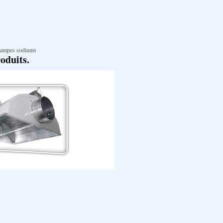
 lampes sodiums
roduits.