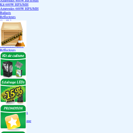
Ampoules 400W HPS/MH
Kit 600W HPS/MH
Ampoules 600W HPS/MH
Ballasts
Réflecteurs
CoolTube
Accessoires
Eclairages LEDs
Eclairages ECO
Kits ECO
Ampoules ECO
Réflecteurs ECO
Réflecteurs
Accessoires
Box Discount
Box par marque
Hortibox
Homebox
Dark Room II
GrowLab
Box par taille
Box 40 cm
Box 60 cm
Box 80-90 cm
Box 120 cm
Autres tailles Box
Box double étages
Engrais par familles
Engrais terre
Engrais hydroponique
Engrais-Coco
Boosters