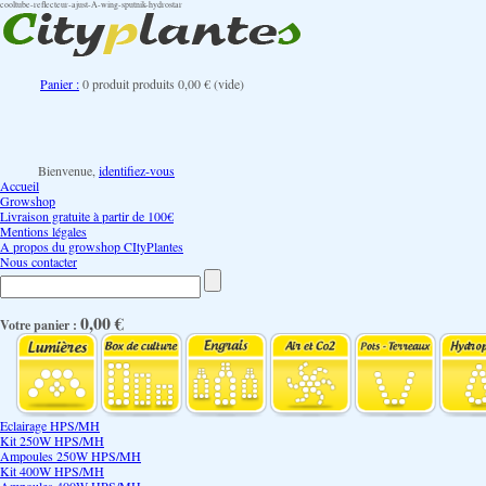
cooltube-reflecteur-ajust-A-wing-sputnik-hydrostar
Panier :
0
produit
produits
0,00 €
(vide)
Bienvenue,
identifiez-vous
Accueil
Growshop
Livraison gratuite à partir de 100€
Mentions légales
A propos du growshop CItyPlantes
Nous contacter
0,00 €
Votre panier :
Eclairage HPS/MH
Kit 250W HPS/MH
Ampoules 250W HPS/MH
Kit 400W HPS/MH