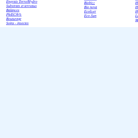
Engrais Terre/Hydro
Biobizz
H
Substrats et terreaux
Bio nova
H
Balances
Ecolizer
H
Ph/EC/h%
Eco-Sun
L
Bouturage
M
Soins - insectes