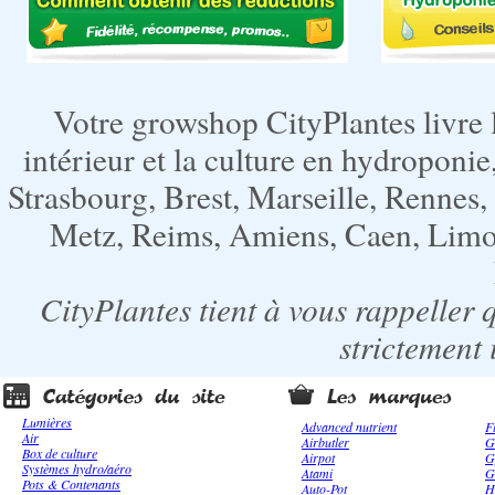
Votre growshop CityPlantes livre 
intérieur et la culture en hydroponie,
Strasbourg, Brest, Marseille, Rennes
Metz, Reims, Amiens, Caen, Limoge
CityPlantes tient à vous rappeller 
strictement 
Lumières
Advanced nutrient
F
Air
Airbutler
G
Box de culture
Airpot
G
Systèmes hydro/aéro
Atami
G
Pots & Contenants
Auto-Pot
H