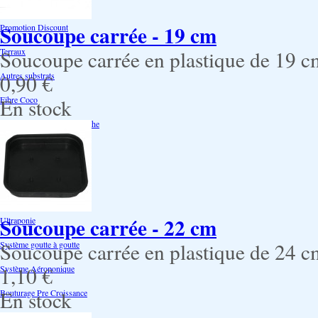
Air Pots originaux
Soucoupe carrée - 19 cm
Promotion Discount
Terraux
Soucoupe carrée en plastique de 19 cm
Autres substrats
0,90 €
Fibre Coco
En stock
Billes d'argile- Laine de roche
Irrigation
Orchidées
Système NFT
Soucoupe carrée - 22 cm
Ultraponie
Soucoupe carrée en plastique de 24 c
Système goutte à goutte
1,10 €
Système Aéroponique
En stock
Bouturage Pre Croissance
TerraPonie