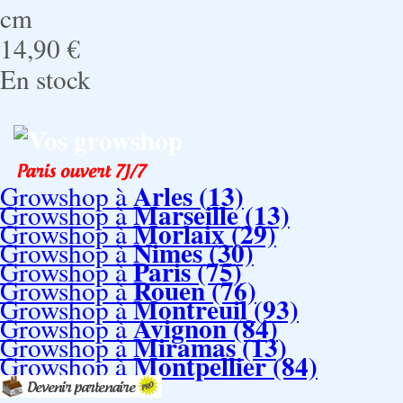
cm
14,90 €
En stock
Vos growshop
Arles (13)
Growshop à
Marseille (13)
Growshop à
Morlaix (29)
Growshop à
Nimes (30)
Growshop à
Paris (75)
Growshop à
Rouen (76)
Growshop à
Montreuil (93)
Growshop à
Avignon (84)
Growshop à
Miramas (13)
Growshop à
Montpellier (84)
Growshop à