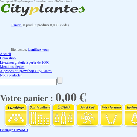
Soucoupes de Récupération pour Pots ronds et carrés - BioBizz - Atami
Panier :
0
produit
produits
0,00 €
(vide)
Bienvenue,
identifiez-vous
Accueil
Growshop
Livraison gratuite à partir de 100€
Mentions légales
A propos du growshop CItyPlantes
Nous contacter
0,00 €
Votre panier :
Eclairage HPS/MH