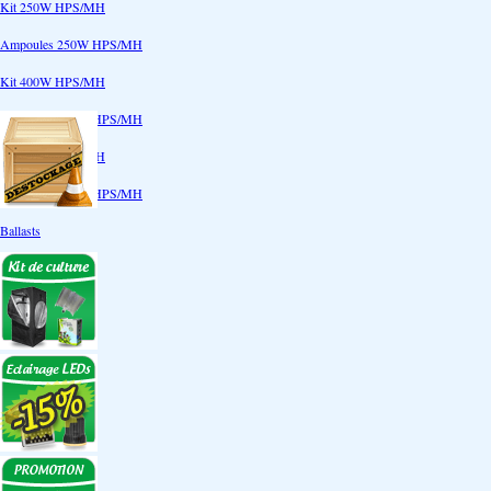
Kit 250W HPS/MH
Ampoules 250W HPS/MH
Kit 400W HPS/MH
Ampoules 400W HPS/MH
Kit 600W HPS/MH
Ampoules 600W HPS/MH
Ballasts
Réflecteurs
CoolTube
Accessoires
Eclairages LEDs
Eclairages ECO
Kits ECO
Ampoules ECO