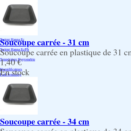
Accessoires
Reservoir
Testeur Hanna Ph
Soucoupe carrée - 31 cm
Testeur Hanna Ec
Soucoupe carrée en plastique de 31 c
Testeur Hanna Ec/Ph
1,40 €
Température Hygrométrie
En stock
Humidificateurs
Pack bouturage
Serres -Bouturage
Substrat-Bouturage
Néons-CFL
Soucoupe carrée - 34 cm