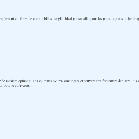
mplement en fibres de coco et billes d'argile. idéal par sa taille pour les petits espaces de jard
de manière optimale. Les systèmes Wilma sont légers et peuvent être facilement déplacés ; ils s
pour le cultivateur...