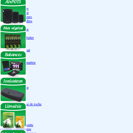
Engrais Pack
Enzymes
Solutions de rinçage
Promotion Discount
Accessoires et doseurs
Engrais pour orchidées
Correcteurs PH
Extraction/Intraction
Ventilation
Ioniseur d'air -AirBulter
Filtre anti-odeur
Diffusion CO²
Contrôleurs de climat
Silencieux
Gaines
Température Hygrométrie
Humidificateurs
Accessoires
Pots - Substrats
Soucoupe
Air Pots originaux
Promotion Discount
Terraux
Autres substrats
Fibre Coco
Billes d'argile- Laine de roche
Irrigation
Orchidées
Système NFT
Ultraponie
Système goutte à goutte
Système Aéroponique