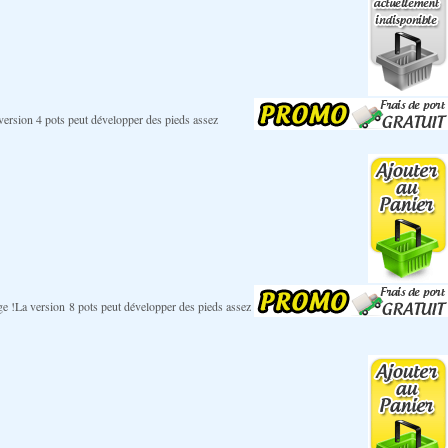
La version 4 pots peut développer des pieds assez
inage !La version 8 pots peut développer des pieds assez