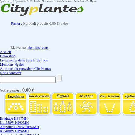
Systèmes Hydroponiques - GHE - Panda - Nutriculture - Aquafarm, Waterfarm, Dutch Pot Hydro
Panier :
0
produit
produits
0,00 €
(vide)
Bienvenue,
identifiez-vous
Accueil
Growshop
Livraison gratuite à partir de 100€
Mentions légales
A propos du growshop CItyPlantes
Nous contacter
0,00 €
Votre panier :
Eclairage HPS/MH
Kit 250W HPS/MH
Ampoules 250W HPS/MH
Kit 400W HPS/MH