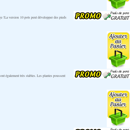
inage !La version 10 pots peut développer des pieds
ont également très stables. Les plantes poussent