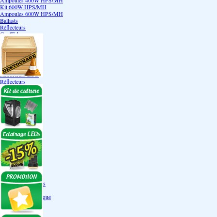
Ampoules 400W HPS/MH
Kit 600W HPS/MH
Ampoules 600W HPS/MH
Ballasts
Réflecteurs
CoolTube
Accessoires
Eclairages LEDs
Eclairages ECO
Kits ECO
Ampoules ECO
Réflecteurs ECO
Réflecteurs
Accessoires
Box Discount
Box par marque
Hortibox
Homebox
Dark Room II
GrowLab
Box par taille
Box 40 cm
Box 60 cm
Box 80-90 cm
Box 120 cm
Autres tailles Box
Box double étages
Engrais par familles
Engrais terre
Engrais hydroponique
Engrais-Coco
Boosters