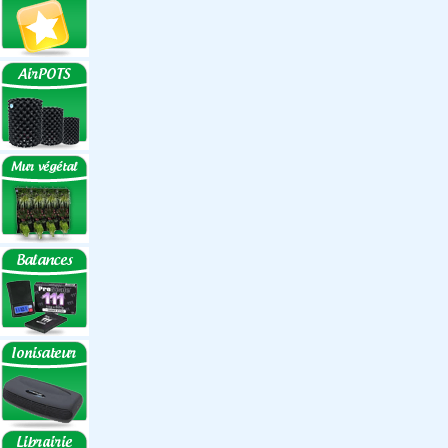
Réflecteurs ECO
Réflecteurs
Accessoires
Box Discount
Box par marque
Hortibox
Homebox
Dark Room II
GrowLab
Box par taille
Box 40 cm
Box 60 cm
Box 80-90 cm
Box 120 cm