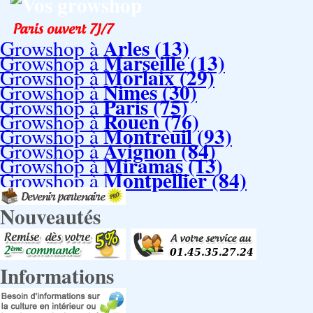
Vos growshop
Arles (13)
Growshop à
Marseille (13)
Growshop à
Morlaix (29)
Growshop à
Nimes (30)
Growshop à
Paris (75)
Growshop à
Rouen (76)
Growshop à
Montreuil (93)
Growshop à
Avignon (84)
Growshop à
Miramas (13)
Growshop à
Montpellier (84)
Growshop à
Nouveautés
Informations