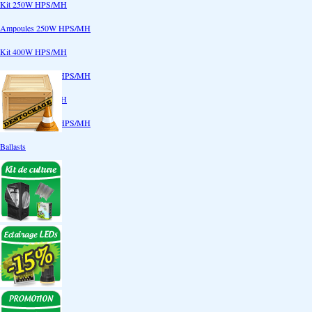
Kit 250W HPS/MH
Ampoules 250W HPS/MH
Kit 400W HPS/MH
Ampoules 400W HPS/MH
Kit 600W HPS/MH
Ampoules 600W HPS/MH
Ballasts
Réflecteurs
CoolTube
Accessoires
Eclairages LEDs
Eclairages ECO
Kits ECO
Ampoules ECO