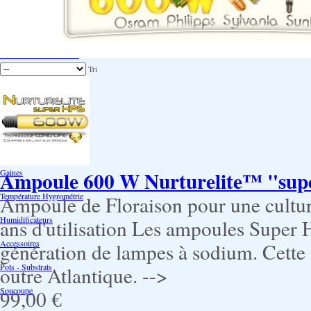
Extraction/Intraction
Ventilation
Ioniseur d'air -AirBulter
Tri
Filtre anti-odeur
Diffusion CO²
Contrôleurs de climat
Silencieux
Ampoule 600 W Nurturelite™ "su
Gaines
Température Hygrométrie
Ampoule de Floraison pour une cultu
Humidificateurs
ans d'utilisation Les ampoules Super H
Accessoires
génération de lampes à sodium. Cette 
Pots - Substrats
outre Atlantique. -->
Soucoupe
99,00 €