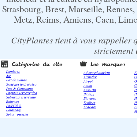
Strasbourg, Brest, Marseille, Rennes
Metz, Reims, Amiens, Caen, Limoge
CityPlantes tient à vous rappeller 
strictement 
Lumières
Advanced nutrient
F
Air
Airbutler
G
Box de culture
Airpot
G
Systèmes hydro/aéro
Atami
G
Pots & Contenants
Auto-Pot
H
Engrais Terre/Hydro
Biobizz
H
Substrats et terreaux
Bio nova
H
Balances
Ecolizer
H
Ph/EC/h%
Eco-Sun
L
Bouturage
M
Soins - insectes