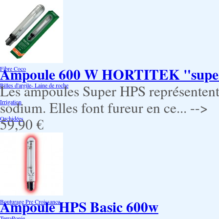
Air Pots originaux
Promotion Discount
Terraux
Autres substrats
Ampoule 600 W HORTITEK "supe
Fibre Coco
Billes d'argile- Laine de roche
Les ampoules Super HPS représentent 
Irrigation
sodium. Elles font fureur en ce... -->
Orchidées
59,90 €
Système NFT
Ultraponie
Système goutte à goutte
Système Aéroponique
Ampoule HPS Basic 600w
Bouturage Pre Croissance
TerraPonie