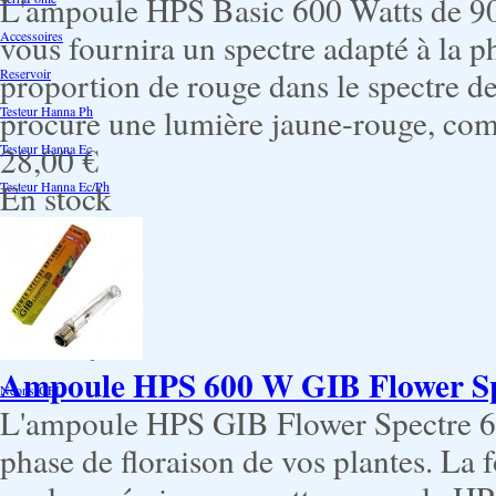
L'ampoule HPS Basic 600 Watts de 90
vous fournira un spectre adapté à la ph
Accessoires
proportion de rouge dans le spectre d
Reservoir
procure une lumière jaune-rouge, comm
Testeur Hanna Ph
28,00 €
Testeur Hanna Ec
En stock
Testeur Hanna Ec/Ph
Température Hygrométrie
Humidificateurs
Pack bouturage
Serres -Bouturage
Substrat-Bouturage
Ampoule HPS 600 W GIB Flower Spe
Néons-CFL
L'ampoule HPS GIB Flower Spectre 60
phase de floraison de vos plantes. La 