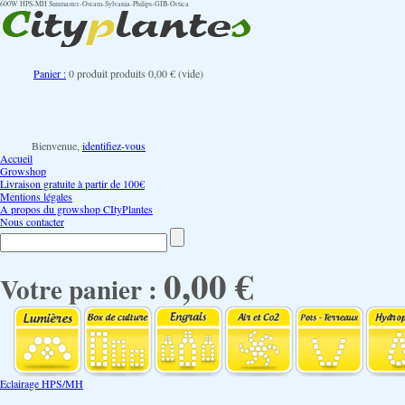
600W HPS-MH Sunmaster-Osram-Sylvania-Philips-GIB-Ortica
Panier :
0
produit
produits
0,00 €
(vide)
Bienvenue,
identifiez-vous
Accueil
Growshop
Livraison gratuite à partir de 100€
Mentions légales
A propos du growshop CItyPlantes
Nous contacter
0,00 €
Votre panier :
Eclairage HPS/MH