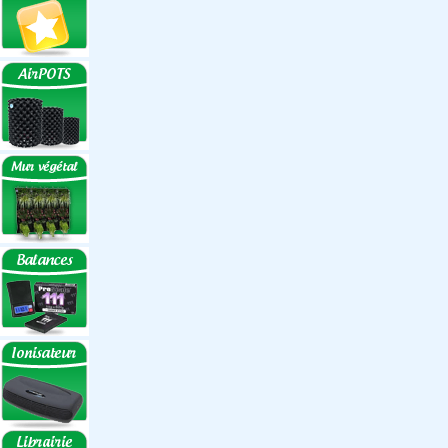
Réflecteurs ECO
Réflecteurs
Accessoires
Box Discount
Box par marque
Hortibox
Homebox
Dark Room II
GrowLab
Box par taille
Box 40 cm
Box 60 cm
Box 80-90 cm
Box 120 cm