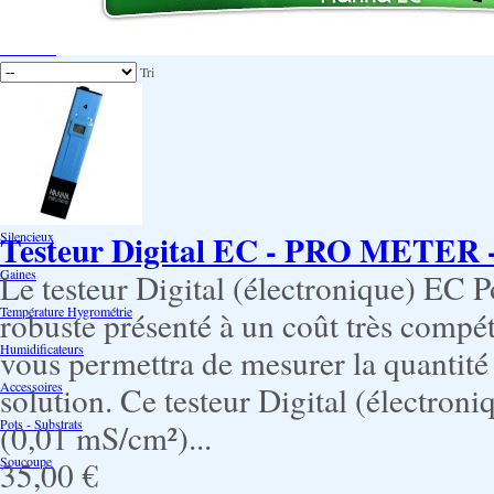
Extraction/Intraction
Ventilation
Tri
Ioniseur d'air -AirBulter
Filtre anti-odeur
Diffusion CO²
Contrôleurs de climat
Testeur Digital EC - PRO METER 
Silencieux
Gaines
Le testeur Digital (électronique) EC 
Température Hygrométrie
robuste présenté à un coût très compét
Humidificateurs
vous permettra de mesurer la quantité 
Accessoires
solution. Ce testeur Digital (électro
Pots - Substrats
(0,01 mS/cm²)...
Soucoupe
35,00 €