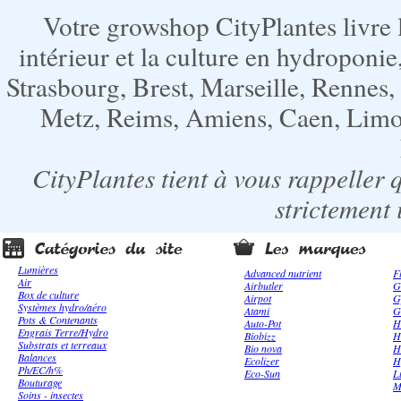
Votre growshop CityPlantes livre 
intérieur et la culture en hydroponie,
Strasbourg, Brest, Marseille, Rennes
Metz, Reims, Amiens, Caen, Limoge
CityPlantes tient à vous rappeller 
strictement 
Lumières
Advanced nutrient
F
Air
Airbutler
G
Box de culture
Airpot
G
Systèmes hydro/aéro
Atami
G
Pots & Contenants
Auto-Pot
H
Engrais Terre/Hydro
Biobizz
H
Substrats et terreaux
Bio nova
H
Balances
Ecolizer
H
Ph/EC/h%
Eco-Sun
L
Bouturage
M
Soins - insectes