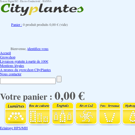
Testeur Digital EC - Electro Conductivité - HANNA
Panier :
0
produit
produits
0,00 €
(vide)
Bienvenue,
identifiez-vous
Accueil
Growshop
Livraison gratuite à partir de 100€
Mentions légales
A propos du growshop CItyPlantes
Nous contacter
0,00 €
Votre panier :
Eclairage HPS/MH