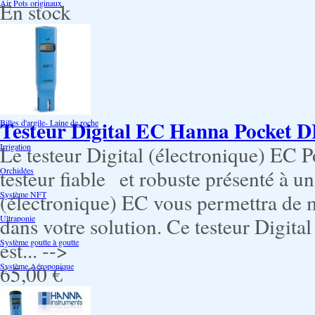
Air Pots originaux
En stock
Promotion Discount
Terraux
Autres substrats
Fibre Coco
Testeur Digital EC Hanna Pocket D
Billes d'argile- Laine de roche
Irrigation
Le testeur Digital (électronique) EC
Orchidées
testeur fiable et robuste présenté à un
Système NFT
(électronique) EC vous permettra de me
Ultraponie
dans votre solution. Ce testeur Digit
Système goutte à goutte
est... -->
Système Aéroponique
65,00 €
Bouturage Pre Croissance
TerraPonie