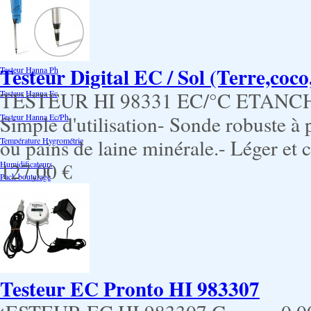
Accessoires
Reservoir
Testeur Digital EC / Sol (Terre,coco
Testeur Hanna Ph
TESTEUR HI 98331 EC/°C ETAN
Testeur Hanna Ec
Simple d'utilisation- Sonde robuste à p
Testeur Hanna Ec/Ph
ou pains de laine minérale.- Léger et
Température Hygrométrie
127,00 €
Humidificateurs
Pack bouturage
Serres -Bouturage
Substrat-Bouturage
Néons-CFL
Testeur EC Pronto HI 983307