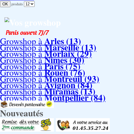
produits
Vos growshop
Arles (13)
Growshop à
Marseille (13)
Growshop à
Morlaix (29)
Growshop à
Nimes (30)
Growshop à
Paris (75)
Growshop à
Rouen (76)
Growshop à
Montreuil (93)
Growshop à
Avignon (84)
Growshop à
Miramas (13)
Growshop à
Montpellier (84)
Growshop à
Nouveautés