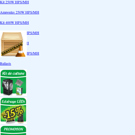
Kit 250W HPS/MH
Ampoules 250W HPS/MH
Kit 400W HPS/MH
Ampoules 400W HPS/MH
Kit 600W HPS/MH
Ampoules 600W HPS/MH
Ballasts
Réflecteurs
CoolTube
Accessoires
Eclairages LEDs
Eclairages ECO
Kits ECO
Ampoules ECO