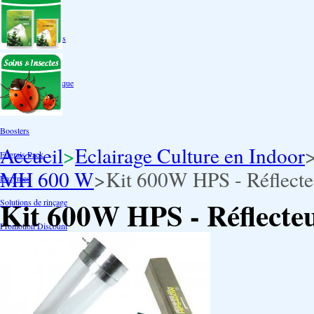
Autres tailles Box
Box double étages
Engrais par familles
Engrais terre
Engrais hydroponique
Engrais-Coco
Boosters
Accueil
>
Eclairage Culture en Indoor
Engrais Pack
MH 600 W
>
Kit 600W HPS - Réflect
Enzymes
Kit 600W HPS - Réflecte
Solutions de rinçage
Promotion Discount
Accessoires et doseurs
Engrais pour orchidées
Correcteurs PH