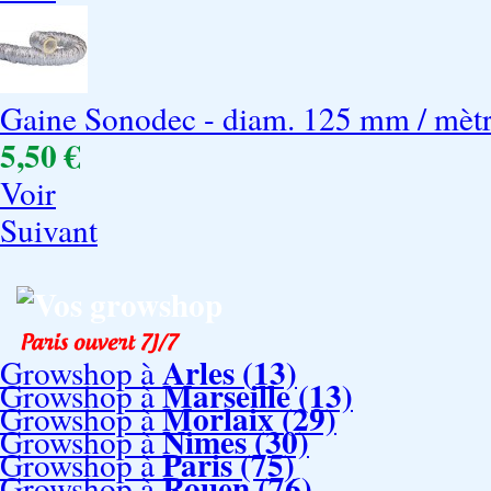
Gaine Sonodec - diam. 125 mm / mèt
5,50 €
Voir
Suivant
Vos growshop
Arles (13)
Growshop à
Marseille (13)
Growshop à
Morlaix (29)
Growshop à
Nimes (30)
Growshop à
Paris (75)
Growshop à
Rouen (76)
Growshop à