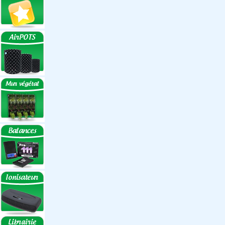
Réflecteurs ECO
Réflecteurs
Accessoires
Box Discount
Box par marque
Hortibox
Homebox
Dark Room II
GrowLab
Box par taille
Box 40 cm
Box 60 cm
Box 80-90 cm
Box 120 cm