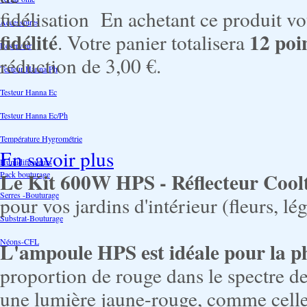
En achetant ce produit v
Accessoires
fidélité
12
poi
. Votre panier totalisera
Reservoir
réduction de
3,00 €
.
Testeur Hanna Ph
Testeur Hanna Ec
Testeur Hanna Ec/Ph
Température Hygrométrie
En savoir plus
Humidificateurs
Le
Kit 600W HPS - Réflecteur Coo
Pack bouturage
Serres -Bouturage
pour vos jardins d'intérieur (fleurs, lé
Substrat-Bouturage
Néons-CFL
L'ampoule HPS est idéale pour la ph
proportion de rouge dans le spectre d
une lumière jaune-rouge, comme celle 