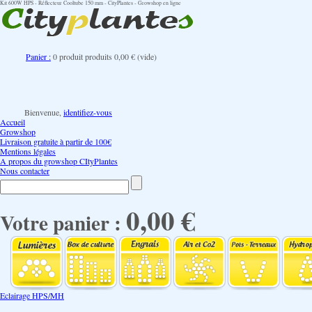
Kit 600W HPS - Réflecteur Cooltube 150 mm - CityPlantes - Growshop en ligne
Panier :
0
produit
produits
0,00 €
(vide)
Bienvenue,
identifiez-vous
Accueil
Growshop
Livraison gratuite à partir de 100€
Mentions légales
A propos du growshop CItyPlantes
Nous contacter
0,00 €
Votre panier :
Eclairage HPS/MH