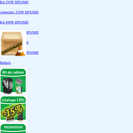
Kit 250W HPS/MH
Ampoules 250W HPS/MH
Kit 400W HPS/MH
Ampoules 400W HPS/MH
Kit 600W HPS/MH
Ampoules 600W HPS/MH
Ballasts
Réflecteurs
CoolTube
Accessoires
Eclairages LEDs
Eclairages ECO
Kits ECO
Ampoules ECO