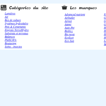
Lumières
Advanced nutrient
F
Air
Airbutler
G
Box de culture
Airpot
G
Systèmes hydro/aéro
Atami
G
Pots & Contenants
Auto-Pot
H
Engrais Terre/Hydro
Biobizz
H
Substrats et terreaux
Bio nova
H
Balances
Ecolizer
H
Ph/EC/h%
Eco-Sun
L
Bouturage
M
Soins - insectes