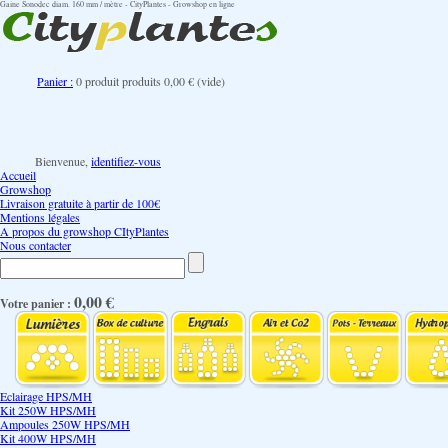
Gaine Sonodec diam. 160 mm / mètre - CityPlantes - Growshop en ligne
Panier :
0
produit
produits
0,00 €
(vide)
Bienvenue,
identifiez-vous
Accueil
Growshop
Livraison gratuite à partir de 100€
Mentions légales
A propos du growshop CItyPlantes
Nous contacter
0,00 €
Votre panier :
Eclairage HPS/MH
Kit 250W HPS/MH
Ampoules 250W HPS/MH
Kit 400W HPS/MH