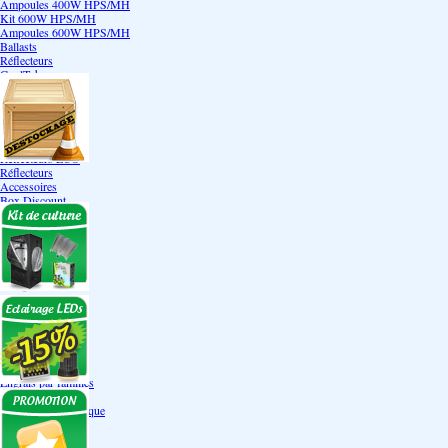
Ampoules 400W HPS/MH
Kit 600W HPS/MH
Ampoules 600W HPS/MH
Ballasts
Réflecteurs
CoolTube
Accessoires
Eclairages LEDs
Eclairages ECO
Kits ECO
Ampoules ECO
Réflecteurs ECO
Réflecteurs
Accessoires
Box Discount
Box par marque
Hortibox
Homebox
Dark Room II
GrowLab
Box par taille
Box 40 cm
Box 60 cm
Box 80-90 cm
Box 120 cm
Autres tailles Box
Box double étages
Engrais par familles
Engrais terre
Engrais hydroponique
Engrais-Coco
Boosters