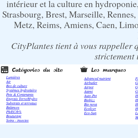
intérieur et la culture en hydroponie,
Strasbourg, Brest, Marseille, Rennes
Metz, Reims, Amiens, Caen, Limoge
CityPlantes tient à vous rappeller 
strictement 
Lumières
Advanced nutrient
F
Air
Airbutler
G
Box de culture
Airpot
G
Systèmes hydro/aéro
Atami
G
Pots & Contenants
Auto-Pot
H
Engrais Terre/Hydro
Biobizz
H
Substrats et terreaux
Bio nova
H
Balances
Ecolizer
H
Ph/EC/h%
Eco-Sun
L
Bouturage
M
Soins - insectes