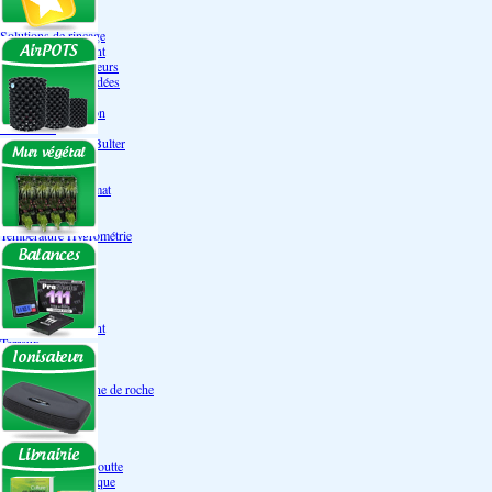
Engrais Pack
Enzymes
Solutions de rinçage
Promotion Discount
Accessoires et doseurs
Engrais pour orchidées
Correcteurs PH
Extraction/Intraction
Ventilation
Ioniseur d'air -AirBulter
Filtre anti-odeur
Diffusion CO²
Contrôleurs de climat
Silencieux
Gaines
Température Hygrométrie
Humidificateurs
Accessoires
Pots - Substrats
Soucoupe
Air Pots originaux
Promotion Discount
Terraux
Autres substrats
Fibre Coco
Billes d'argile- Laine de roche
Irrigation
Orchidées
Système NFT
Ultraponie
Système goutte à goutte
Système Aéroponique