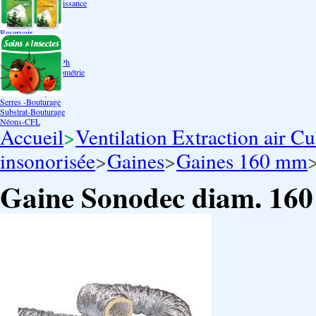
Bouturage Pre Croissance
TerraPonie
Accessoires
Reservoir
Testeur Hanna Ph
Testeur Hanna Ec
Testeur Hanna Ec/Ph
Température Hygrométrie
Humidificateurs
Pack bouturage
Serres -Bouturage
Substrat-Bouturage
Néons-CFL
Accueil
>
Ventilation Extraction air Cu
insonorisée
>
Gaines
>
Gaines 160 mm
Gaine Sonodec diam. 160