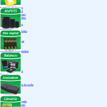
Engrais Pack
Enzymes
Solutions de rinçage
Promotion Discount
Accessoires et doseurs
Engrais pour orchidées
Correcteurs PH
Extraction/Intraction
Ventilation
Ioniseur d'air -AirBulter
Filtre anti-odeur
Diffusion CO²
Contrôleurs de climat
Silencieux
Gaines
Température Hygrométrie
Humidificateurs
Accessoires
Pots - Substrats
Soucoupe
Air Pots originaux
Promotion Discount
Terraux
Autres substrats
Fibre Coco
Billes d'argile- Laine de roche
Irrigation
Orchidées
Système NFT
Ultraponie
Système goutte à goutte
Système Aéroponique