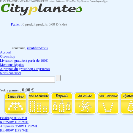
RUCK ETALINE - MAX-FAN 160 PRO SERIES - diam. 160 mm - 615 m3/h - CityPlantes - Growshop en ligne
Panier :
0
produit
produits
0,00 €
(vide)
Bienvenue,
identifiez-vous
Accueil
Growshop
Livraison gratuite à partir de 100€
Mentions légales
A propos du growshop CItyPlantes
Nous contacter
0,00 €
Votre panier :
Eclairage HPS/MH
Kit 250W HPS/MH
Ampoules 250W HPS/MH
Kit 400W HPS/MH