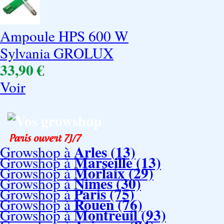
Ampoule HPS 600 W
Sylvania GROLUX
33,90 €
Voir
Vos growshop
Arles (13)
Growshop à
Marseille (13)
Growshop à
Morlaix (29)
Growshop à
Nimes (30)
Growshop à
Paris (75)
Growshop à
Rouen (76)
Growshop à
Montreuil (93)
Growshop à