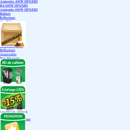
Ampoules 400W HPS/MH
Kit 600W HPS/MH
Ampoules 600W HPS/MH
Ballasts
Réflecteurs
CoolTube
Accessoires
Eclairages LEDs
Eclairages ECO
Kits ECO
Ampoules ECO
Réflecteurs ECO
Réflecteurs
Accessoires
Box Discount
Box par marque
Hortibox
Homebox
Dark Room II
GrowLab
Box par taille
Box 40 cm
Box 60 cm
Box 80-90 cm
Box 120 cm
Autres tailles Box
Box double étages
Engrais par familles
Engrais terre
Engrais hydroponique
Engrais-Coco
Boosters