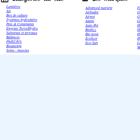
Lumières
Advanced nutrient
F
Air
Airbutler
G
Box de culture
Airpot
G
Systèmes hydro/aéro
Atami
G
Pots & Contenants
Auto-Pot
H
Engrais Terre/Hydro
Biobizz
H
Substrats et terreaux
Bio nova
H
Balances
Ecolizer
H
Ph/EC/h%
Eco-Sun
L
Bouturage
M
Soins - insectes