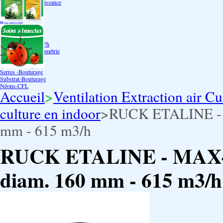
Bouturage Pre Croissance
TerraPonie
Accessoires
Reservoir
Testeur Hanna Ph
Testeur Hanna Ec
Testeur Hanna Ec/Ph
Température Hygrométrie
Humidificateurs
Pack bouturage
Serres -Bouturage
Substrat-Bouturage
Néons-CFL
Accueil
>
Ventilation Extraction air Cu
culture en indoor
>
RUCK ETALINE - 
mm - 615 m3/h
RUCK ETALINE - MAX-
diam. 160 mm - 615 m3/h