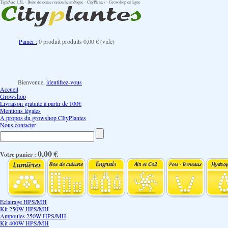
TightVac 1,3L - Boite de conservation hermétique - CityPlantes - Growshop en ligne
Panier :
0
produit
produits
0,00 €
(vide)
Bienvenue,
identifiez-vous
Accueil
Growshop
Livraison gratuite à partir de 100€
Mentions légales
A propos du growshop CItyPlantes
Nous contacter
0,00 €
Votre panier :
Eclairage HPS/MH
Kit 250W HPS/MH
Ampoules 250W HPS/MH
Kit 400W HPS/MH