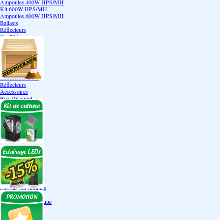
Ampoules 400W HPS/MH
Kit 600W HPS/MH
Ampoules 600W HPS/MH
Ballasts
Réflecteurs
CoolTube
Accessoires
Eclairages LEDs
Eclairages ECO
Kits ECO
Ampoules ECO
Réflecteurs ECO
Réflecteurs
Accessoires
Box Discount
Box par marque
Hortibox
Homebox
Dark Room II
GrowLab
Box par taille
Box 40 cm
Box 60 cm
Box 80-90 cm
Box 120 cm
Autres tailles Box
Box double étages
Engrais par familles
Engrais terre
Engrais hydroponique
Engrais-Coco
Boosters