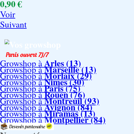
0,90 €
Voir
Suivant
Vos growshop
Arles (13)
Growshop à
Marseille (13)
Growshop à
Morlaix (29)
Growshop à
Nimes (30)
Growshop à
Paris (75)
Growshop à
Rouen (76)
Growshop à
Montreuil (93)
Growshop à
Avignon (84)
Growshop à
Miramas (13)
Growshop à
Montpellier (84)
Growshop à