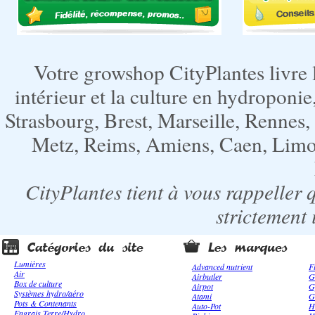
Votre growshop CityPlantes livre 
intérieur et la culture en hydroponie,
Strasbourg, Brest, Marseille, Rennes
Metz, Reims, Amiens, Caen, Limoge
CityPlantes tient à vous rappeller 
strictement 
Lumières
Advanced nutrient
F
Air
Airbutler
G
Box de culture
Airpot
G
Systèmes hydro/aéro
Atami
G
Pots & Contenants
Auto-Pot
H
Engrais Terre/Hydro