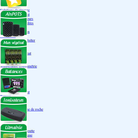
Engrais Pack
Enzymes
Solutions de rinçage
Promotion Discount
Accessoires et doseurs
Engrais pour orchidées
Correcteurs PH
Extraction/Intraction
Ventilation
Ioniseur d'air -AirBulter
Filtre anti-odeur
Diffusion CO²
Contrôleurs de climat
Silencieux
Gaines
Température Hygrométrie
Humidificateurs
Accessoires
Pots - Substrats
Soucoupe
Air Pots originaux
Promotion Discount
Terraux
Autres substrats
Fibre Coco
Billes d'argile- Laine de roche
Irrigation
Orchidées
Système NFT
Ultraponie
Système goutte à goutte
Système Aéroponique