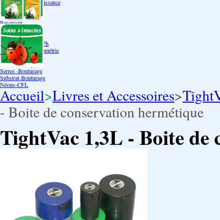
Bouturage Pre Croissance
TerraPonie
Accessoires
Reservoir
Testeur Hanna Ph
Testeur Hanna Ec
Testeur Hanna Ec/Ph
Température Hygrométrie
Humidificateurs
Pack bouturage
Serres -Bouturage
Substrat-Bouturage
Néons-CFL
Accueil
>
Livres et Accessoires
>
TightV
- Boite de conservation hermétique
TightVac 1,3L - Boite de