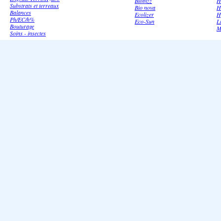
Biobizz
H
Substrats et terreaux
Bio nova
H
Balances
Ecolizer
H
Ph/EC/h%
Eco-Sun
L
Bouturage
M
Soins - insectes