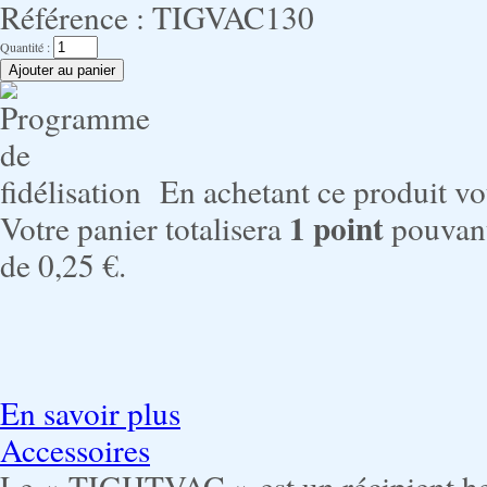
Référence :
TIGVAC130
Quantité :
En achetant ce produit v
1
point
Votre panier totalisera
pouvant
de
0,25 €
.
En savoir plus
Accessoires
Le « TIGHTVAC » est un récipient he