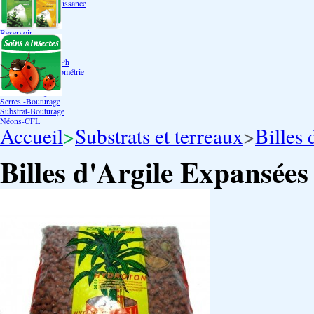
Bouturage Pre Croissance
TerraPonie
Accessoires
Reservoir
Testeur Hanna Ph
Testeur Hanna Ec
Testeur Hanna Ec/Ph
Température Hygrométrie
Humidificateurs
Pack bouturage
Serres -Bouturage
Substrat-Bouturage
Néons-CFL
Accueil
>
Substrats et terreaux
>
Billes 
Billes d'Argile Expansées