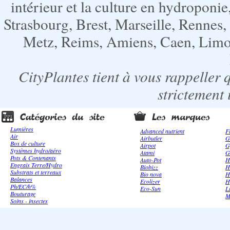
intérieur et la culture en hydroponie,
Strasbourg, Brest, Marseille, Rennes
Metz, Reims, Amiens, Caen, Limoge
CityPlantes tient à vous rappeller 
strictement 
Lumières
Advanced nutrient
F
Air
Airbutler
G
Box de culture
Airpot
G
Systèmes hydro/aéro
Atami
G
Pots & Contenants
Auto-Pot
H
Engrais Terre/Hydro
Biobizz
H
Substrats et terreaux
Bio nova
H
Balances
Ecolizer
H
Ph/EC/h%
Eco-Sun
L
Bouturage
M
Soins - insectes