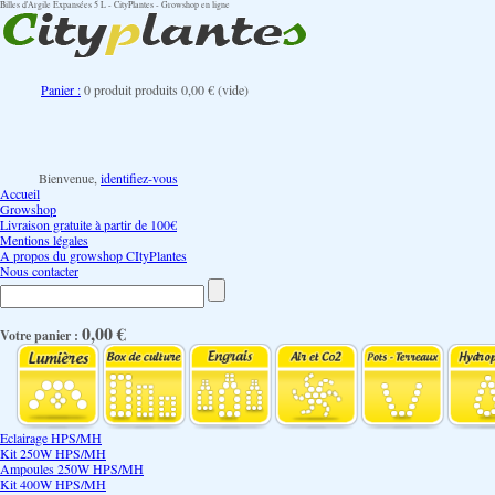
Billes d'Argile Expansées 5 L - CityPlantes - Growshop en ligne
Panier :
0
produit
produits
0,00 €
(vide)
Bienvenue,
identifiez-vous
Accueil
Growshop
Livraison gratuite à partir de 100€
Mentions légales
A propos du growshop CItyPlantes
Nous contacter
0,00 €
Votre panier :
Eclairage HPS/MH
Kit 250W HPS/MH
Ampoules 250W HPS/MH
Kit 400W HPS/MH