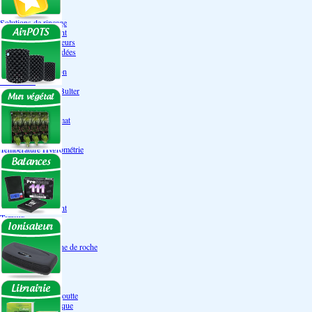
Engrais Pack
Enzymes
Solutions de rinçage
Promotion Discount
Accessoires et doseurs
Engrais pour orchidées
Correcteurs PH
Extraction/Intraction
Ventilation
Ioniseur d'air -AirBulter
Filtre anti-odeur
Diffusion CO²
Contrôleurs de climat
Silencieux
Gaines
Température Hygrométrie
Humidificateurs
Accessoires
Pots - Substrats
Soucoupe
Air Pots originaux
Promotion Discount
Terraux
Autres substrats
Fibre Coco
Billes d'argile- Laine de roche
Irrigation
Orchidées
Système NFT
Ultraponie
Système goutte à goutte
Système Aéroponique