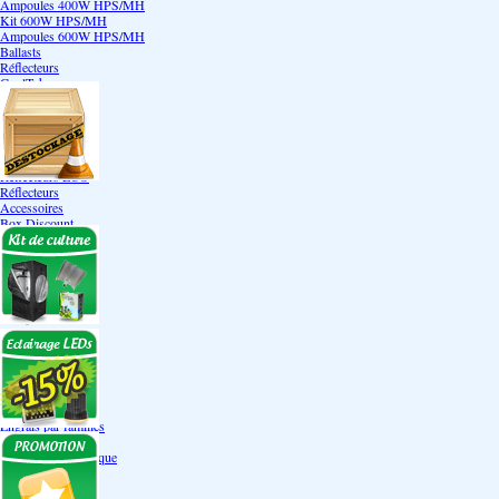
Ampoules 400W HPS/MH
Kit 600W HPS/MH
Ampoules 600W HPS/MH
Ballasts
Réflecteurs
CoolTube
Accessoires
Eclairages LEDs
Eclairages ECO
Kits ECO
Ampoules ECO
Réflecteurs ECO
Réflecteurs
Accessoires
Box Discount
Box par marque
Hortibox
Homebox
Dark Room II
GrowLab
Box par taille
Box 40 cm
Box 60 cm
Box 80-90 cm
Box 120 cm
Autres tailles Box
Box double étages
Engrais par familles
Engrais terre
Engrais hydroponique
Engrais-Coco
Boosters