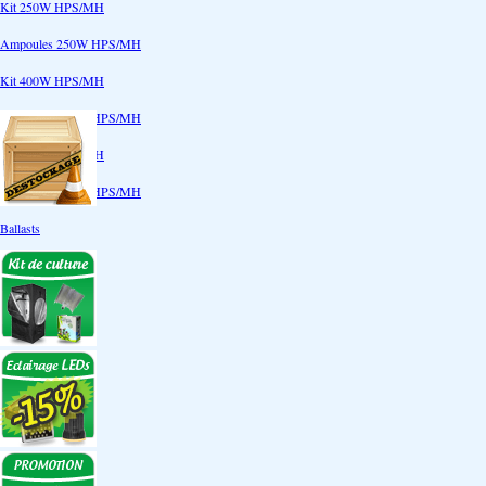
Kit 250W HPS/MH
Ampoules 250W HPS/MH
Kit 400W HPS/MH
Ampoules 400W HPS/MH
Kit 600W HPS/MH
Ampoules 600W HPS/MH
Ballasts
Réflecteurs
CoolTube
Accessoires
Eclairages LEDs
Eclairages ECO
Kits ECO
Ampoules ECO