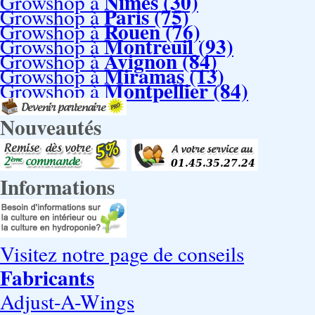
Nimes (30)
Growshop à
Paris (75)
Growshop à
Rouen (76)
Growshop à
Montreuil (93)
Growshop à
Avignon (84)
Growshop à
Miramas (13)
Growshop à
Montpellier (84)
Growshop à
Nouveautés
Informations
Visitez notre page de conseils
Fabricants
Adjust-A-Wings