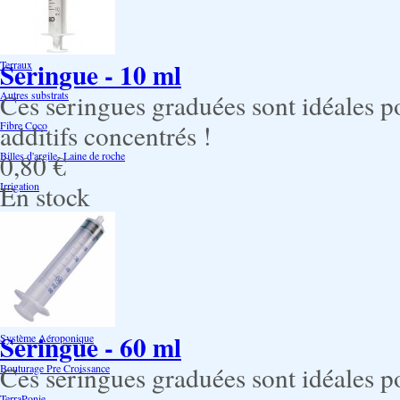
Air Pots originaux
Promotion Discount
Seringue - 10 ml
Terraux
Autres substrats
Ces seringues graduées sont idéales po
Fibre Coco
additifs concentrés !
Billes d'argile- Laine de roche
0,80 €
Irrigation
En stock
Orchidées
Système NFT
Ultraponie
Système goutte à goutte
Seringue - 60 ml
Système Aéroponique
Ces seringues graduées sont idéales po
Bouturage Pre Croissance
TerraPonie