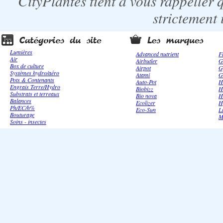
CityPlantes tient à vous rappeller 
strictement 
Lumières
Advanced nutrient
F
Air
Airbutler
G
Box de culture
Airpot
G
Systèmes hydro/aéro
Atami
G
Pots & Contenants
Auto-Pot
H
Engrais Terre/Hydro
Biobizz
H
Substrats et terreaux
Bio nova
H
Balances
Ecolizer
H
Ph/EC/h%
Eco-Sun
L
Bouturage
M
Soins - insectes