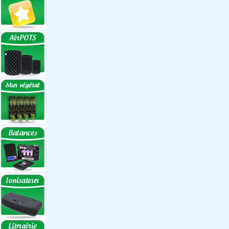
Réflecteurs ECO
Réflecteurs
Accessoires
Box Discount
Box par marque
Hortibox
Homebox
Dark Room II
GrowLab
Box par taille
Box 40 cm
Box 60 cm
Box 80-90 cm
Box 120 cm