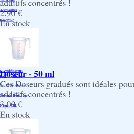
additifs concentrés !
2,90 €
Accessoires
En stock
Reservoir
Testeur Hanna Ph
Testeur Hanna Ec
Testeur Hanna Ec/Ph
Température Hygrométrie
Doseur - 50 ml
Humidificateurs
Pack bouturage
Ces Doseurs gradués sont idéales pour
Serres -Bouturage
additifs concentrés !
Substrat-Bouturage
3,00 €
Néons-CFL
En stock