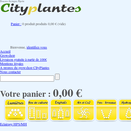
Doseurs-Seringue-Pipette
Panier :
0
produit
produits
0,00 €
(vide)
Bienvenue,
identifiez-vous
Accueil
Growshop
Livraison gratuite à partir de 100€
Mentions légales
A propos du growshop CItyPlantes
Nous contacter
0,00 €
Votre panier :
Eclairage HPS/MH