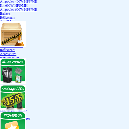
Ampoules 400W HPS/MH
Kit 600W HPS/MH
Ampoules 600W HPS/MH
Ballasts
Réflecteurs
CoolTube
Accessoires
Eclairages LEDs
Eclairages ECO
Kits ECO
Ampoules ECO
Réflecteurs ECO
Réflecteurs
Accessoires
Box Discount
Box par marque
Hortibox
Homebox
Dark Room II
GrowLab
Box par taille
Box 40 cm
Box 60 cm
Box 80-90 cm
Box 120 cm
Autres tailles Box
Box double étages
Engrais par familles
Engrais terre
Engrais hydroponique
Engrais-Coco
Boosters