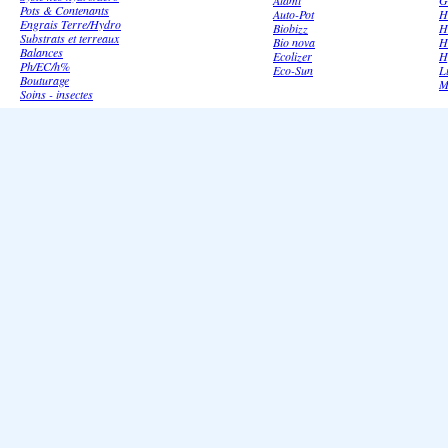
Atami
G
Pots & Contenants
Auto-Pot
H
Engrais Terre/Hydro
Biobizz
H
Substrats et terreaux
Bio nova
H
Balances
Ecolizer
H
Ph/EC/h%
Eco-Sun
L
Bouturage
M
Soins - insectes