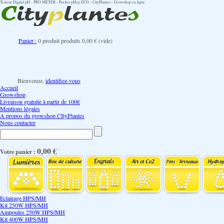
Testeur Digital pH - PRO METER - Pocket pHep ECO - CityPlantes - Growshop en ligne
Panier :
0
produit
produits
0,00 €
(vide)
Bienvenue,
identifiez-vous
Accueil
Growshop
Livraison gratuite à partir de 100€
Mentions légales
A propos du growshop CItyPlantes
Nous contacter
0,00 €
Votre panier :
Eclairage HPS/MH
Kit 250W HPS/MH
Ampoules 250W HPS/MH
Kit 400W HPS/MH