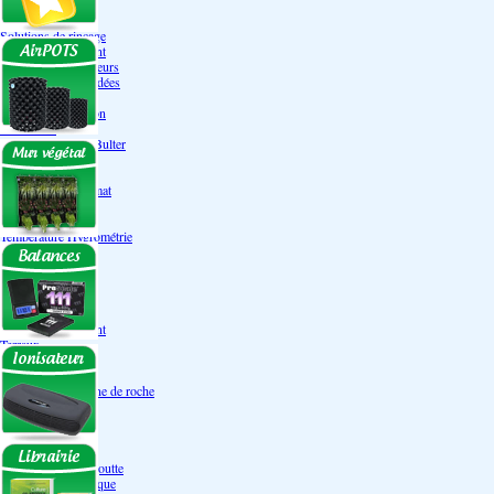
Engrais Pack
Enzymes
Solutions de rinçage
Promotion Discount
Accessoires et doseurs
Engrais pour orchidées
Correcteurs PH
Extraction/Intraction
Ventilation
Ioniseur d'air -AirBulter
Filtre anti-odeur
Diffusion CO²
Contrôleurs de climat
Silencieux
Gaines
Température Hygrométrie
Humidificateurs
Accessoires
Pots - Substrats
Soucoupe
Air Pots originaux
Promotion Discount
Terraux
Autres substrats
Fibre Coco
Billes d'argile- Laine de roche
Irrigation
Orchidées
Système NFT
Ultraponie
Système goutte à goutte
Système Aéroponique