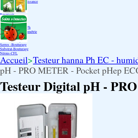
Bouturage Pre Croissance
TerraPonie
Accessoires
Reservoir
Testeur Hanna Ph
Testeur Hanna Ec
Testeur Hanna Ec/Ph
Température Hygrométrie
Humidificateurs
Pack bouturage
Serres -Bouturage
Substrat-Bouturage
Néons-CFL
Accueil
>
Testeur hanna Ph EC - humid
pH - PRO METER - Pocket pHep EC
Testeur Digital pH - P