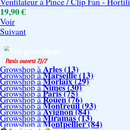
Ventilateur à Pince / Clip Fan - Hortil
19,90 €
Voir
Suivant
Vos growshop
Arles (13)
Growshop à
Marseille (13)
Growshop à
Morlaix (29)
Growshop à
Nimes (30)
Growshop à
Paris (75)
Growshop à
Rouen (76)
Growshop à
Montreuil (93)
Growshop à
Avignon (84)
Growshop à
Miramas (13)
Growshop à
Montpellier (84)
Growshop à