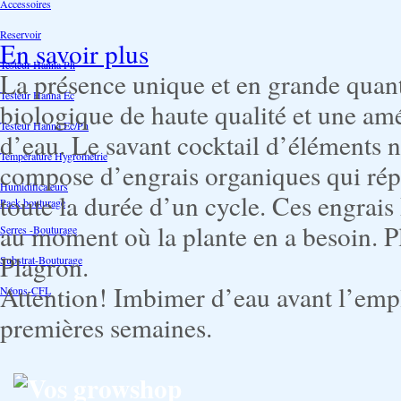
Accessoires
Reservoir
En savoir plus
Testeur Hanna Ph
La présence unique et en grande quant
Testeur Hanna Ec
biologique de haute qualité et une am
Testeur Hanna Ec/Ph
d’eau. Le savant cocktail d’éléments n
Température Hygrométrie
compose d’engrais organiques qui rép
Humidificateurs
toute la durée d’un cycle. Ces engrais 
Pack bouturage
au moment où la plante en a besoin. P
Serres -Bouturage
Plagron.
Substrat-Bouturage
Attention! Imbimer d’eau avant l’empl
Néons-CFL
premières semaines.
Vos growshop