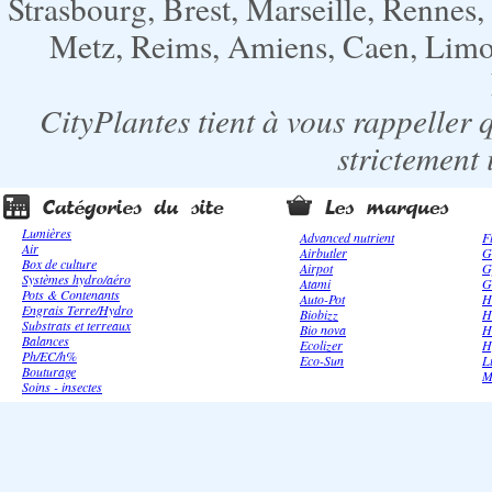
Strasbourg, Brest, Marseille, Rennes
Metz, Reims, Amiens, Caen, Limoge
CityPlantes tient à vous rappeller 
strictement 
Lumières
Advanced nutrient
F
Air
Airbutler
G
Box de culture
Airpot
G
Systèmes hydro/aéro
Atami
G
Pots & Contenants
Auto-Pot
H
Engrais Terre/Hydro
Biobizz
H
Substrats et terreaux
Bio nova
H
Balances
Ecolizer
H
Ph/EC/h%
Eco-Sun
L
Bouturage
M
Soins - insectes