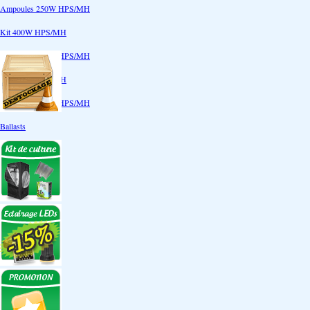
Ampoules 250W HPS/MH
Kit 400W HPS/MH
Ampoules 400W HPS/MH
Kit 600W HPS/MH
Ampoules 600W HPS/MH
Ballasts
Réflecteurs
CoolTube
Accessoires
Eclairages LEDs
Eclairages ECO
Kits ECO
Ampoules ECO
Réflecteurs ECO