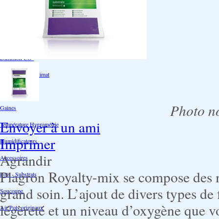
Ventilation
Ioniseur d'air -AirBulter
Filtre anti-odeur
Diffusion CO²
Contrôleurs de climat
Silencieux
Photo no
Gaines
Envoyer à un ami
Température Hygrométrie
Imprimer
Humidificateurs
Agrandir
Accessoires
Plagron Royalty-mix se compose des me
Pots - Substrats
grand soin. L’ajout de divers types de 
Soucoupe
légèreté et un niveau d’oxygène que v
Air Pots originaux