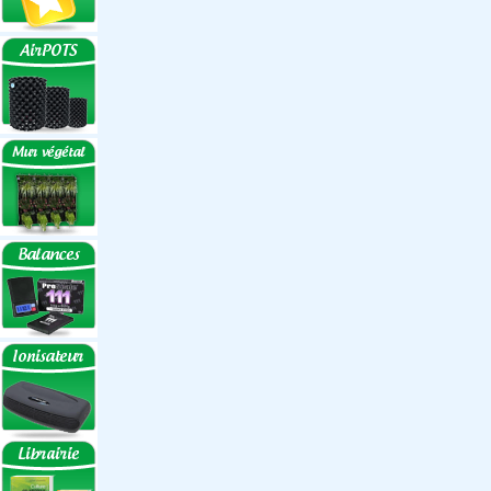
Réflecteurs
Accessoires
Box Discount
Box par marque
Hortibox
Homebox
Dark Room II
GrowLab
Box par taille
Box 40 cm
Box 60 cm
Box 80-90 cm
Box 120 cm
Autres tailles Box