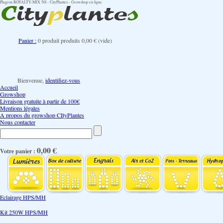
Plagron ROYALTY-MIX 50l - CityPlantes - Growshop en ligne
Panier :
0
produit
produits
0,00 €
(vide)
Bienvenue,
identifiez-vous
Accueil
Growshop
Livraison gratuite à partir de 100€
Mentions légales
A propos du growshop CItyPlantes
Nous contacter
0,00 €
Votre panier :
Eclairage HPS/MH
Kit 250W HPS/MH