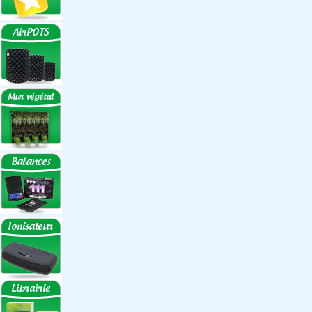
Réflecteurs
Accessoires
Box Discount
Box par marque
Hortibox
Homebox
Dark Room II
GrowLab
Box par taille
Box 40 cm
Box 60 cm
Box 80-90 cm
Box 120 cm
Autres tailles Box