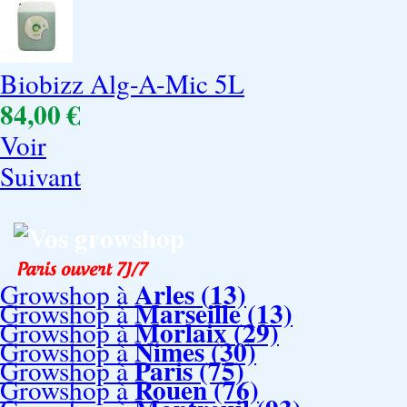
Biobizz Alg-A-Mic 5L
84,00 €
Voir
Suivant
Vos growshop
Arles (13)
Growshop à
Marseille (13)
Growshop à
Morlaix (29)
Growshop à
Nimes (30)
Growshop à
Paris (75)
Growshop à
Rouen (76)
Growshop à