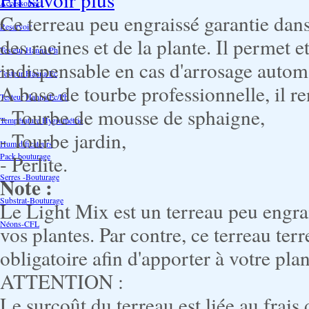
Accessoires
Ce terreau peu engraissé garantie dan
Reservoir
des racines et de la plante. Il permet 
Testeur Hanna Ph
indispensable en cas d'arrosage autom
Testeur Hanna Ec
A base de tourbe professionnelle, il r
Testeur Hanna Ec/Ph
- Tourbe de mousse de sphaigne,
Température Hygrométrie
- Tourbe jardin,
Humidificateurs
Pack bouturage
- Perlite.
Serres -Bouturage
Note :
Substrat-Bouturage
Le Light Mix est un terreau peu engrai
Néons-CFL
vos plantes. Par contre, ce terreau ter
obligatoire afin d'apporter à votre pla
ATTENTION :
Le surcoût du terreau est liée au frais 