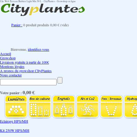
Cde Web Terreau Biobizz Light Mix 50 L - CityPlantes - Growshop en ligne
Panier :
0
produit
produits
0,00 €
(vide)
Bienvenue,
identifiez-vous
Accueil
Growshop
Livraison gratuite à partir de 100€
Mentions légales
A propos du growshop CItyPlantes
Nous contacter
0,00 €
Votre panier :
Eclairage HPS/MH
Kit 250W HPS/MH