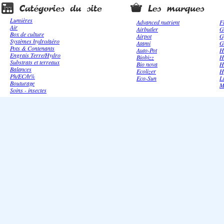
Lumières
Advanced nutrient
F
Air
Airbutler
G
Box de culture
Airpot
G
Systèmes hydro/aéro
Atami
G
Pots & Contenants
Auto-Pot
H
Engrais Terre/Hydro
Biobizz
H
Substrats et terreaux
Bio nova
H
Balances
Ecolizer
H
Ph/EC/h%
Eco-Sun
L
Bouturage
M
Soins - insectes