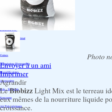
Ventilation
Ioniseur d'air -AirBulter
Filtre anti-odeur
Diffusion CO²
Contrôleurs de climat
Silencieux
Photo no
Gaines
Envoyer à un ami
Température Hygrométrie
Imprimer
Humidificateurs
Agrandir
Accessoires
Biobizz
Le
Light Mix est le terreau id
Pots - Substrats
eux mêmes de la nourriture liquide po
Soucoupe
croissance.
Air Pots originaux