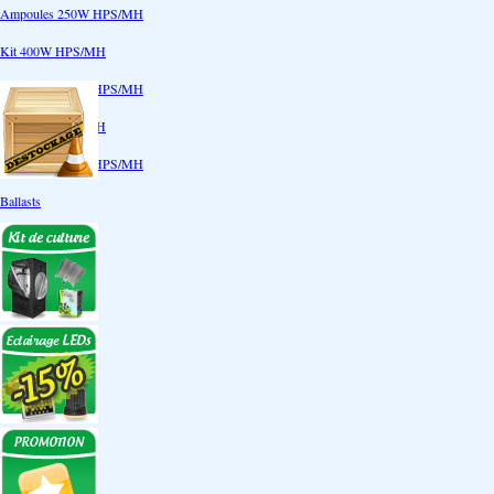
Ampoules 250W HPS/MH
Kit 400W HPS/MH
Ampoules 400W HPS/MH
Kit 600W HPS/MH
Ampoules 600W HPS/MH
Ballasts
Réflecteurs
CoolTube
Accessoires
Eclairages LEDs
Eclairages ECO
Kits ECO
Ampoules ECO
Réflecteurs ECO