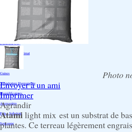
Extraction/Intraction
Ventilation
Ioniseur d'air -AirBulter
Filtre anti-odeur
Diffusion CO²
Contrôleurs de climat
Silencieux
Photo no
Gaines
Envoyer à un ami
Température Hygrométrie
Imprimer
Humidificateurs
Agrandir
Accessoires
Atami
light mix est un substrat de ba
Pots - Substrats
plantes. Ce terreau légèrement engrais
Soucoupe