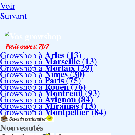
Voir
Suivant
Vos growshop
Arles (13)
Growshop à
Marseille (13)
Growshop à
Morlaix (29)
Growshop à
Nimes (30)
Growshop à
Paris (75)
Growshop à
Rouen (76)
Growshop à
Montreuil (93)
Growshop à
Avignon (84)
Growshop à
Miramas (13)
Growshop à
Montpellier (84)
Growshop à
Nouveautés