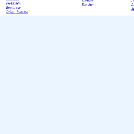
Ecolizer
H
Ph/EC/h%
Eco-Sun
L
Bouturage
M
Soins - insectes