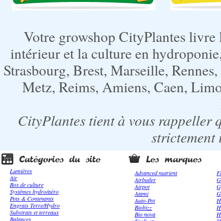
Votre growshop CityPlantes livre 
intérieur et la culture en hydroponie,
Strasbourg, Brest, Marseille, Rennes
Metz, Reims, Amiens, Caen, Limoge
CityPlantes tient à vous rappeller 
strictement 
Lumières
Advanced nutrient
F
Air
Airbutler
G
Box de culture
Airpot
G
Systèmes hydro/aéro
Atami
G
Pots & Contenants
Auto-Pot
H
Engrais Terre/Hydro
Biobizz
H
Substrats et terreaux
Bio nova
H
Balances