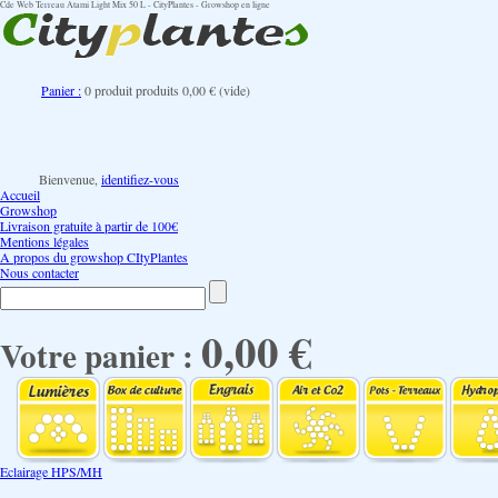
Cde Web Terreau Atami Light Mix 50 L - CityPlantes - Growshop en ligne
Panier :
0
produit
produits
0,00 €
(vide)
Bienvenue,
identifiez-vous
Accueil
Growshop
Livraison gratuite à partir de 100€
Mentions légales
A propos du growshop CItyPlantes
Nous contacter
0,00 €
Votre panier :
Eclairage HPS/MH