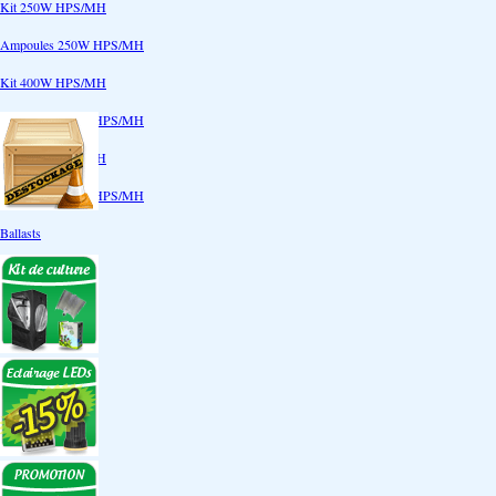
Kit 250W HPS/MH
Ampoules 250W HPS/MH
Kit 400W HPS/MH
Ampoules 400W HPS/MH
Kit 600W HPS/MH
Ampoules 600W HPS/MH
Ballasts
Réflecteurs
CoolTube
Accessoires
Eclairages LEDs
Eclairages ECO
Kits ECO
Ampoules ECO