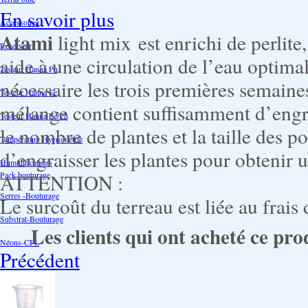
En savoir plus
Accessoires
Atami
light mix est enrichi de perlite,
Reservoir
aide à une circulation de l’eau optimal
Testeur Hanna Ph
nécessaire les trois premières semaine
Testeur Hanna Ec
mélange contient suffisamment d’engra
Testeur Hanna Ec/Ph
le nombre de plantes et la taille des p
Température Hygrométrie
d’engraisser les plantes pour obtenir u
Humidificateurs
Pack bouturage
ATTENTION :
Serres -Bouturage
Le surcoût du terreau est liée au frais 
Substrat-Bouturage
Les clients qui ont acheté ce pro
Néons-CFL
Précédent