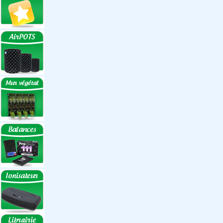
Réflecteurs ECO
Réflecteurs
Accessoires
Box Discount
Box par marque
Hortibox
Homebox
Dark Room II
GrowLab
Box par taille
Box 40 cm
Box 60 cm
Box 80-90 cm
Box 120 cm