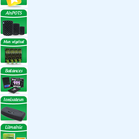
Réflecteurs
Accessoires
Box Discount
Box par marque
Hortibox
Homebox
Dark Room II
GrowLab
Box par taille
Box 40 cm
Box 60 cm
Box 80-90 cm
Box 120 cm
Autres tailles Box