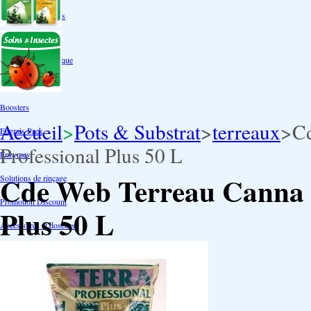
Box double étages
Engrais par familles
Engrais terre
Engrais hydroponique
Engrais-Coco
Boosters
Accueil
>
Pots & Substrat
>
terreaux
>
Cd
Engrais Pack
Professional Plus 50 L
Enzymes
Cde Web Terreau Canna D
Solutions de rinçage
Promotion Discount
Plus 50 L
Accessoires et doseurs
Engrais pour orchidées
Correcteurs PH
Extraction/Intraction