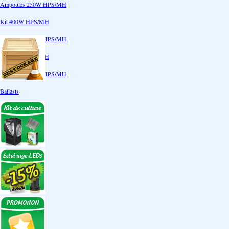
Ampoules 250W HPS/MH
Kit 400W HPS/MH
Ampoules 400W HPS/MH
Kit 600W HPS/MH
Ampoules 600W HPS/MH
Ballasts
Réflecteurs
CoolTube
Accessoires
Eclairages LEDs
Eclairages ECO
Kits ECO
Ampoules ECO
Réflecteurs ECO