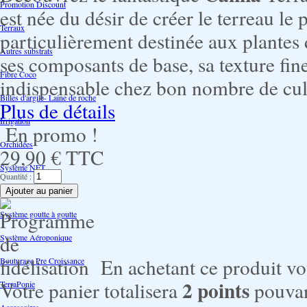
Promotion Discount
est née du désir de créer le terreau le
Terraux
particulièrement destinée aux plantes d
Autres substrats
ses composants de base, sa texture fine
Fibre Coco
indispensable chez bon nombre de cult
Billes d'argile- Laine de roche
Plus de détails
Irrigation
En promo !
Orchidées
29,90 €
TTC
Système NFT
Quantité :
Ultraponie
Système goutte à goutte
Système Aéroponique
En achetant ce produit v
Bouturage Pre Croissance
2
points
Votre panier totalisera
pouvan
TerraPonie