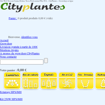
Cde Web Terreau Canna Deluxe Terra Professional Plus 50 L - CityPlantes - Growshop en ligne
Panier :
0
produit
produits
0,00 €
(vide)
Bienvenue,
identifiez-vous
Accueil
Growshop
Livraison gratuite à partir de 100€
Mentions légales
A propos du growshop CItyPlantes
Nous contacter
0,00 €
Votre panier :
Eclairage HPS/MH
Kit 250W HPS/MH