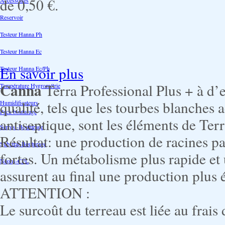
de
0,50 €
.
Accessoires
Reservoir
Testeur Hanna Ph
Testeur Hanna Ec
En savoir plus
Testeur Hanna Ec/Ph
Canna
Terra Professional Plus + à d’
Température Hygrométrie
qualité, tels que les tourbes blanches 
Humidificateurs
Pack bouturage
antiseptique, sont les éléments de Terr
Serres -Bouturage
Résultat: une production de racines pa
Substrat-Bouturage
fortes. Un métabolisme plus rapide et
Néons-CFL
assurent au final une production plus 
ATTENTION :
Le surcoût du terreau est liée au frais 