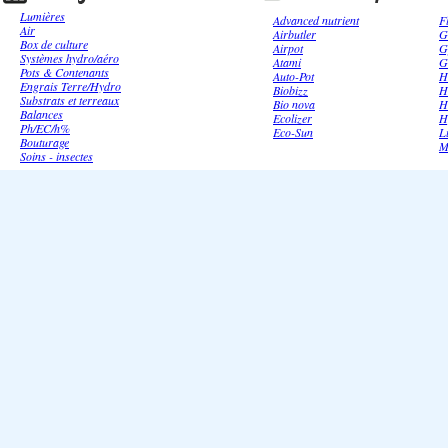
Lumières
Advanced nutrient
F
Air
Airbutler
G
Box de culture
Airpot
G
Systèmes hydro/aéro
Atami
G
Pots & Contenants
Auto-Pot
H
Engrais Terre/Hydro
Biobizz
H
Substrats et terreaux
Bio nova
H
Balances
Ecolizer
H
Ph/EC/h%
Eco-Sun
L
Bouturage
M
Soins - insectes