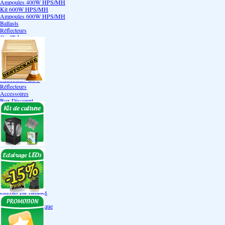
Ampoules 400W HPS/MH
Kit 600W HPS/MH
Ampoules 600W HPS/MH
Ballasts
Réflecteurs
CoolTube
Accessoires
Eclairages LEDs
Eclairages ECO
Kits ECO
Ampoules ECO
Réflecteurs ECO
Réflecteurs
Accessoires
Box Discount
Box par marque
Hortibox
Homebox
Dark Room II
GrowLab
Box par taille
Box 40 cm
Box 60 cm
Box 80-90 cm
Box 120 cm
Autres tailles Box
Box double étages
Engrais par familles
Engrais terre
Engrais hydroponique
Engrais-Coco
Boosters