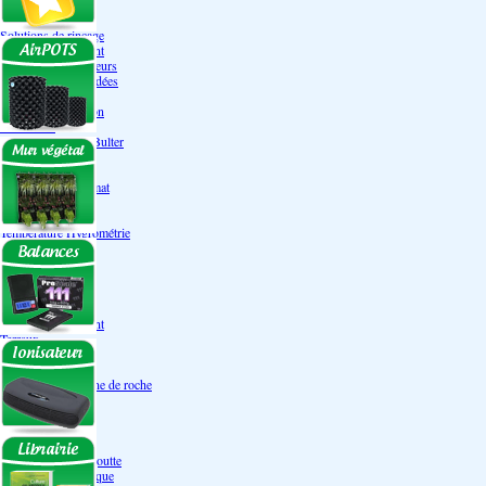
Engrais Pack
Enzymes
Solutions de rinçage
Promotion Discount
Accessoires et doseurs
Engrais pour orchidées
Correcteurs PH
Extraction/Intraction
Ventilation
Ioniseur d'air -AirBulter
Filtre anti-odeur
Diffusion CO²
Contrôleurs de climat
Silencieux
Gaines
Température Hygrométrie
Humidificateurs
Accessoires
Pots - Substrats
Soucoupe
Air Pots originaux
Promotion Discount
Terraux
Autres substrats
Fibre Coco
Billes d'argile- Laine de roche
Irrigation
Orchidées
Système NFT
Ultraponie
Système goutte à goutte
Système Aéroponique