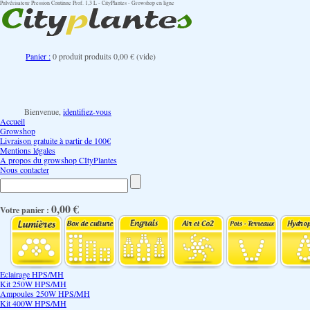
Pulvérisateur Pression Continue Prof. 1,3 L - CityPlantes - Growshop en ligne
Panier :
0
produit
produits
0,00 €
(vide)
Bienvenue,
identifiez-vous
Accueil
Growshop
Livraison gratuite à partir de 100€
Mentions légales
A propos du growshop CItyPlantes
Nous contacter
0,00 €
Votre panier :
Eclairage HPS/MH
Kit 250W HPS/MH
Ampoules 250W HPS/MH
Kit 400W HPS/MH