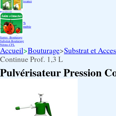
Bouturage Pre Croissance
TerraPonie
Accessoires
Reservoir
Testeur Hanna Ph
Testeur Hanna Ec
Testeur Hanna Ec/Ph
Température Hygrométrie
Humidificateurs
Pack bouturage
Serres -Bouturage
Substrat-Bouturage
Néons-CFL
Accueil
>
Bouturage
>
Substrat et Acce
Continue Prof. 1,3 L
Pulvérisateur Pression Co