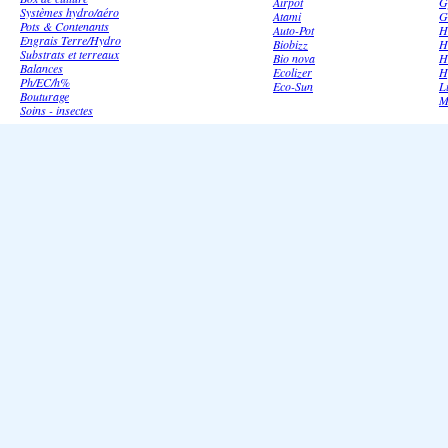
Airpot
G
Systèmes hydro/aéro
Atami
G
Pots & Contenants
Auto-Pot
H
Engrais Terre/Hydro
Biobizz
H
Substrats et terreaux
Bio nova
H
Balances
Ecolizer
H
Ph/EC/h%
Eco-Sun
L
Bouturage
M
Soins - insectes