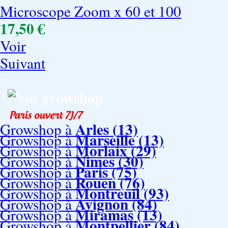
Microscope Zoom x 60 et 100
17,50 €
Voir
Suivant
Vos growshop
Arles (13)
Growshop à
Marseille (13)
Growshop à
Morlaix (29)
Growshop à
Nimes (30)
Growshop à
Paris (75)
Growshop à
Rouen (76)
Growshop à
Montreuil (93)
Growshop à
Avignon (84)
Growshop à
Miramas (13)
Growshop à
Montpellier (84)
Growshop à