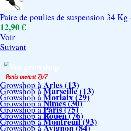
Paire de poulies de suspension 34 Kg 
12,90 €
Voir
Suivant
Vos growshop
Arles (13)
Growshop à
Marseille (13)
Growshop à
Morlaix (29)
Growshop à
Nimes (30)
Growshop à
Paris (75)
Growshop à
Rouen (76)
Growshop à
Montreuil (93)
Growshop à
Avignon (84)
Growshop à