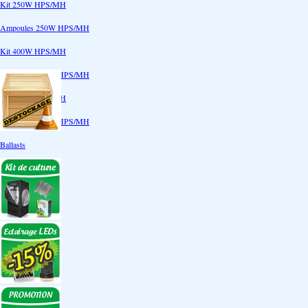
Kit 250W HPS/MH
Ampoules 250W HPS/MH
Kit 400W HPS/MH
Ampoules 400W HPS/MH
Kit 600W HPS/MH
Ampoules 600W HPS/MH
Ballasts
Réflecteurs
CoolTube
Accessoires
Eclairages LEDs
Eclairages ECO
Kits ECO
Ampoules ECO