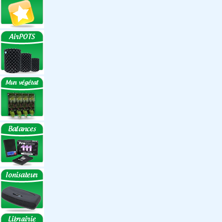
Réflecteurs ECO
Réflecteurs
Accessoires
Box Discount
Box par marque
Hortibox
Homebox
Dark Room II
GrowLab
Box par taille
Box 40 cm
Box 60 cm
Box 80-90 cm
Box 120 cm