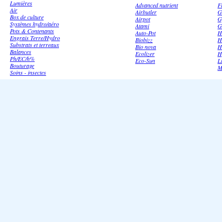
Lumières
Advanced nutrient
F
Air
Airbutler
G
Box de culture
Airpot
G
Systèmes hydro/aéro
Atami
G
Pots & Contenants
Auto-Pot
H
Engrais Terre/Hydro
Biobizz
H
Substrats et terreaux
Bio nova
H
Balances
Ecolizer
H
Ph/EC/h%
Eco-Sun
L
Bouturage
M
Soins - insectes