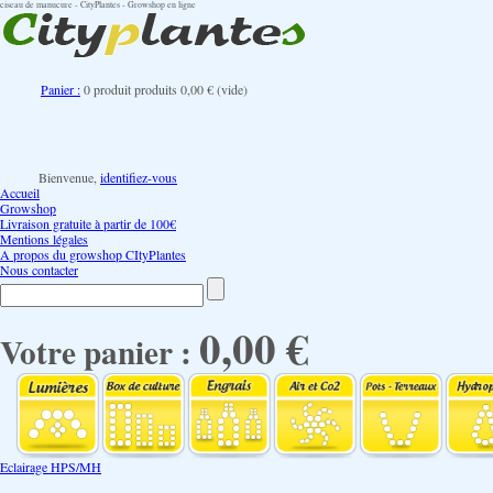
ciseau de manucure - CityPlantes - Growshop en ligne
Panier :
0
produit
produits
0,00 €
(vide)
Bienvenue,
identifiez-vous
Accueil
Growshop
Livraison gratuite à partir de 100€
Mentions légales
A propos du growshop CItyPlantes
Nous contacter
0,00 €
Votre panier :
Eclairage HPS/MH