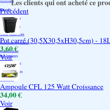
Les clients qui ont acheté ce pro
Accessoires
Précédent
Reservoir
Testeur Hanna Ph
Testeur Hanna Ec
Testeur Hanna Ec/Ph
Pot carré (30,5X30,5xH30,5cm) - 18
Température Hygrométrie
3,60 €
Humidificateurs
Voir
Pack bouturage
Serres -Bouturage
Substrat-Bouturage
Néons-CFL
Ampoule CFL 125 Watt Croissance
34,00 €
Voir