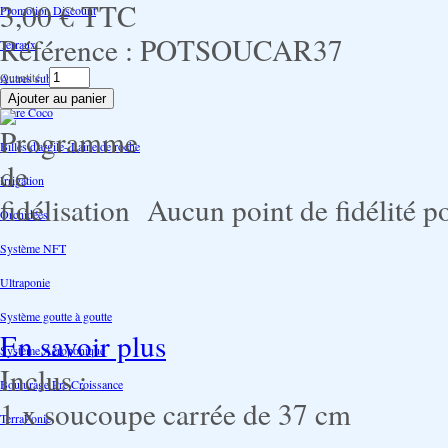
3,00 €
TTC
Promotion Discount
Référence :
POTSOUCAR37
Terraux
Quantité :
Autres substrats
Fibre Coco
Billes d'argile- Laine de roche
Irrigation
Aucun point de fidélité po
Orchidées
Système NFT
Ultraponie
Système goutte à goutte
En savoir plus
Système Aéroponique
Inclus :
Bouturage Pre Croissance
1 x soucoupe carrée de 37 cm
TerraPonie