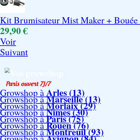
Kit Brumisateur Mist Maker + Bouée 
29,90 €
Voir
Suivant
Vos growshop
Arles (13)
Growshop à
Marseille (13)
Growshop à
Morlaix (29)
Growshop à
Nimes (30)
Growshop à
Paris (75)
Growshop à
Rouen (76)
Growshop à
Montreuil (93)
Growshop à
Avignon (84)
Growshop à