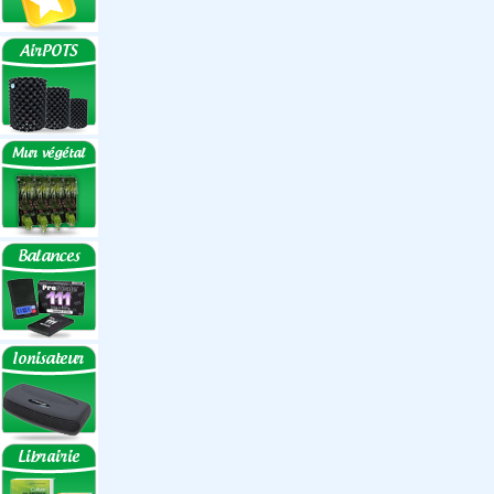
Réflecteurs
Accessoires
Box Discount
Box par marque
Hortibox
Homebox
Dark Room II
GrowLab
Box par taille
Box 40 cm
Box 60 cm
Box 80-90 cm
Box 120 cm
Autres tailles Box