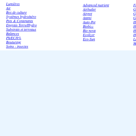
Lumières
Advanced nutrient
F
Air
Airbutler
G
Box de culture
Airpot
G
Systèmes hydro/aéro
Atami
G
Pots & Contenants
Auto-Pot
H
Engrais Terre/Hydro
Biobizz
H
Substrats et terreaux
Bio nova
H
Balances
Ecolizer
H
Ph/EC/h%
Eco-Sun
L
Bouturage
M
Soins - insectes