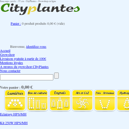
Soucoupe carrée - 37 cm - CityPlantes - Growshop en ligne
Panier :
0
produit
produits
0,00 €
(vide)
Bienvenue,
identifiez-vous
Accueil
Growshop
Livraison gratuite à partir de 100€
Mentions légales
A propos du growshop CItyPlantes
Nous contacter
0,00 €
Votre panier :
Eclairage HPS/MH
Kit 250W HPS/MH