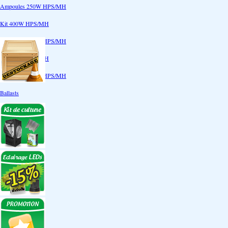
Ampoules 250W HPS/MH
Kit 400W HPS/MH
Ampoules 400W HPS/MH
Kit 600W HPS/MH
Ampoules 600W HPS/MH
Ballasts
Réflecteurs
CoolTube
Accessoires
Eclairages LEDs
Eclairages ECO
Kits ECO
Ampoules ECO
Réflecteurs ECO