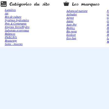
Lumières
Advanced nutrient
F
Air
Airbutler
G
Box de culture
Airpot
G
Systèmes hydro/aéro
Atami
G
Pots & Contenants
Auto-Pot
H
Engrais Terre/Hydro
Biobizz
H
Substrats et terreaux
Bio nova
H
Balances
Ecolizer
H
Ph/EC/h%
Eco-Sun
L
Bouturage
M
Soins - insectes