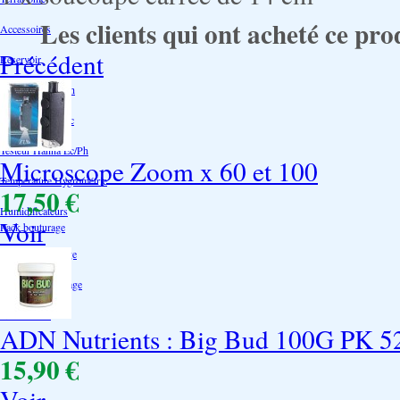
Les clients qui ont acheté ce pro
Accessoires
Précédent
Reservoir
Testeur Hanna Ph
Testeur Hanna Ec
Testeur Hanna Ec/Ph
Microscope Zoom x 60 et 100
Température Hygrométrie
17,50 €
Humidificateurs
Voir
Pack bouturage
Serres -Bouturage
Substrat-Bouturage
Néons-CFL
ADN Nutrients : Big Bud 100G PK 5
15,90 €
Voir