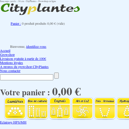
Soucoupe carrée - 14 cm - CityPlantes - Growshop en ligne
Panier :
0
produit
produits
0,00 €
(vide)
Bienvenue,
identifiez-vous
Accueil
Growshop
Livraison gratuite à partir de 100€
Mentions légales
A propos du growshop CItyPlantes
Nous contacter
0,00 €
Votre panier :
Eclairage HPS/MH