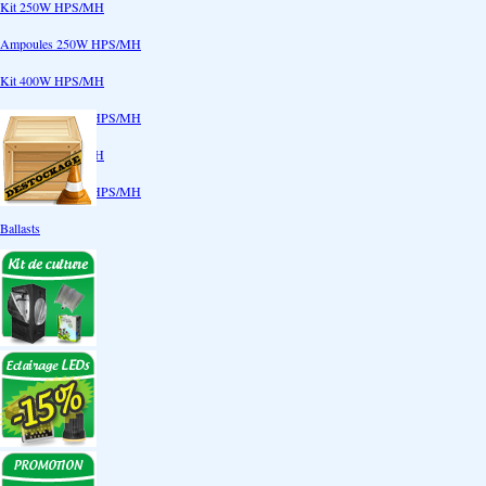
Kit 250W HPS/MH
Ampoules 250W HPS/MH
Kit 400W HPS/MH
Ampoules 400W HPS/MH
Kit 600W HPS/MH
Ampoules 600W HPS/MH
Ballasts
Réflecteurs
CoolTube
Accessoires
Eclairages LEDs
Eclairages ECO
Kits ECO
Ampoules ECO