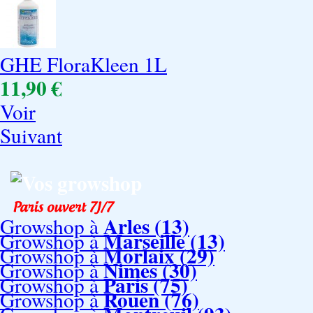
GHE FloraKleen 1L
11,90 €
Voir
Suivant
Vos growshop
Arles (13)
Growshop à
Marseille (13)
Growshop à
Morlaix (29)
Growshop à
Nimes (30)
Growshop à
Paris (75)
Growshop à
Rouen (76)
Growshop à