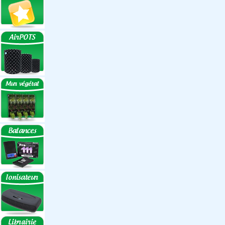
Réflecteurs ECO
Réflecteurs
Accessoires
Box Discount
Box par marque
Hortibox
Homebox
Dark Room II
GrowLab
Box par taille
Box 40 cm
Box 60 cm
Box 80-90 cm
Box 120 cm