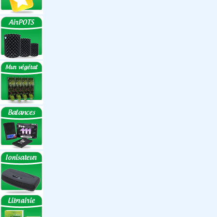
Réflecteurs
Accessoires
Box Discount
Box par marque
Hortibox
Homebox
Dark Room II
GrowLab
Box par taille
Box 40 cm
Box 60 cm
Box 80-90 cm
Box 120 cm
Autres tailles Box