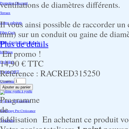
ventilations de diamètres différents.
Promotion Discount
Terraux
Il vous ainsi possible de raccorder un
Autres substrats
mm) sur un conduit ou gaine de diamèt
Fibre Coco
Plus de détails
Billes d'argile- Laine de roche
En promo !
Irrigation
14,90 €
TTC
Orchidées
Référence :
RACRED315250
Système NFT
Quantité :
Ultraponie
Système goutte à goutte
Système Aéroponique
Bouturage Pre Croissance
En achetant ce produit v
TerraPonie
1
point
Votre panier totalisera
pouvant