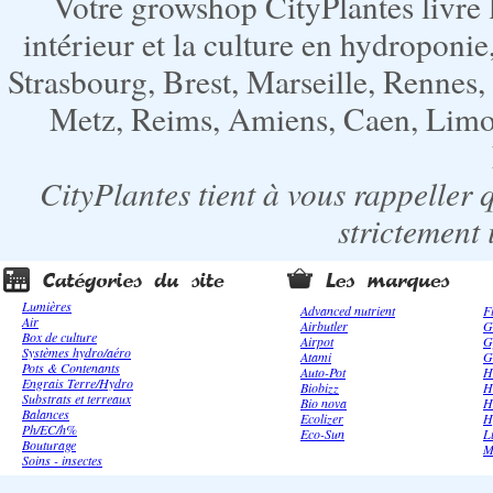
Votre growshop CityPlantes livre 
intérieur et la culture en hydroponie,
Strasbourg, Brest, Marseille, Rennes
Metz, Reims, Amiens, Caen, Limoge
CityPlantes tient à vous rappeller 
strictement 
Lumières
Advanced nutrient
F
Air
Airbutler
G
Box de culture
Airpot
G
Systèmes hydro/aéro
Atami
G
Pots & Contenants
Auto-Pot
H
Engrais Terre/Hydro
Biobizz
H
Substrats et terreaux
Bio nova
H
Balances
Ecolizer
H
Ph/EC/h%
Eco-Sun
L
Bouturage
M
Soins - insectes