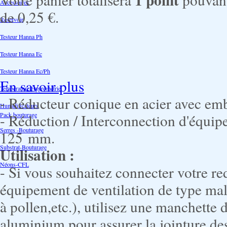
Accessoires
de
0,25 €
.
Reservoir
Testeur Hanna Ph
Testeur Hanna Ec
Testeur Hanna Ec/Ph
En savoir plus
Température Hygrométrie
- Réducteur conique en acier avec em
Humidificateurs
Pack bouturage
- Réduction / Interconnection d'équi
Serres -Bouturage
125 mm.
Substrat-Bouturage
Utilisation :
Néons-CFL
- Si vous souhaitez connecter votre r
équipement de ventilation de type male (
à pollen,etc.), utilisez une manchette
aluminium pour assurer la jointure de