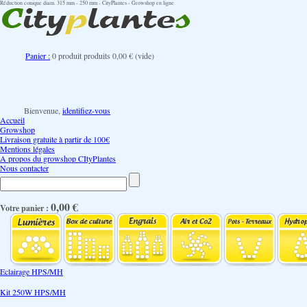
Réduction conique diam. 315 mm - 250 mm - CityPlantes - Growshop en ligne
Panier :
0
produit
produits
0,00 €
(vide)
Bienvenue,
identifiez-vous
Accueil
Growshop
Livraison gratuite à partir de 100€
Mentions légales
A propos du growshop CItyPlantes
Nous contacter
0,00 €
Votre panier :
Eclairage HPS/MH
Kit 250W HPS/MH