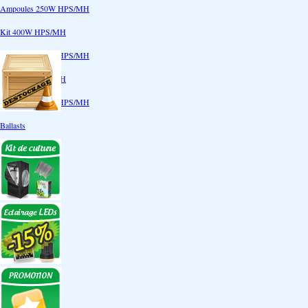
Ampoules 250W HPS/MH
Kit 400W HPS/MH
Ampoules 400W HPS/MH
Kit 600W HPS/MH
Ampoules 600W HPS/MH
Ballasts
Réflecteurs
CoolTube
Accessoires
Eclairages LEDs
Eclairages ECO
Kits ECO
Ampoules ECO
Réflecteurs ECO