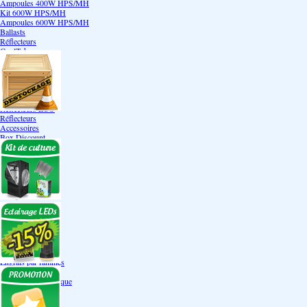
Ampoules 400W HPS/MH
Kit 600W HPS/MH
Ampoules 600W HPS/MH
Ballasts
Réflecteurs
CoolTube
Accessoires
Eclairages LEDs
Eclairages ECO
Kits ECO
Ampoules ECO
Réflecteurs ECO
Réflecteurs
Accessoires
Box Discount
Box par marque
Hortibox
Homebox
Dark Room II
GrowLab
Box par taille
Box 40 cm
Box 60 cm
Box 80-90 cm
Box 120 cm
Autres tailles Box
Box double étages
Engrais par familles
Engrais terre
Engrais hydroponique
Engrais-Coco
Boosters