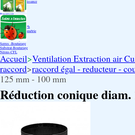
Bouturage Pre Croissance
TerraPonie
Accessoires
Reservoir
Testeur Hanna Ph
Testeur Hanna Ec
Testeur Hanna Ec/Ph
Température Hygrométrie
Humidificateurs
Pack bouturage
Serres -Bouturage
Substrat-Bouturage
Néons-CFL
Accueil
>
Ventilation Extraction air Cu
raccord
>
raccord égal - reducteur - co
125 mm - 100 mm
Réduction conique diam