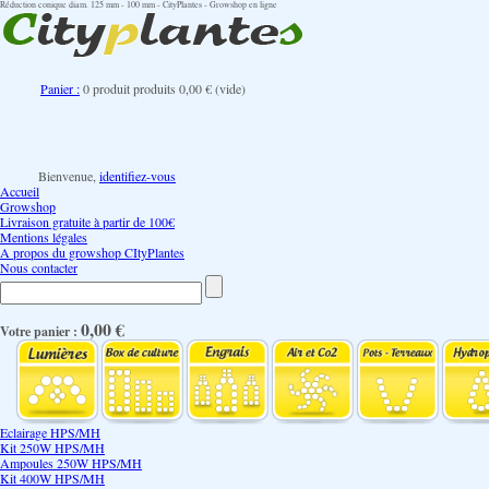
Réduction conique diam. 125 mm - 100 mm - CityPlantes - Growshop en ligne
Panier :
0
produit
produits
0,00 €
(vide)
Bienvenue,
identifiez-vous
Accueil
Growshop
Livraison gratuite à partir de 100€
Mentions légales
A propos du growshop CItyPlantes
Nous contacter
0,00 €
Votre panier :
Eclairage HPS/MH
Kit 250W HPS/MH
Ampoules 250W HPS/MH
Kit 400W HPS/MH