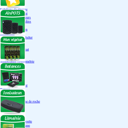
Engrais Pack
Enzymes
Solutions de rinçage
Promotion Discount
Accessoires et doseurs
Engrais pour orchidées
Correcteurs PH
Extraction/Intraction
Ventilation
Ioniseur d'air -AirBulter
Filtre anti-odeur
Diffusion CO²
Contrôleurs de climat
Silencieux
Gaines
Température Hygrométrie
Humidificateurs
Accessoires
Pots - Substrats
Soucoupe
Air Pots originaux
Promotion Discount
Terraux
Autres substrats
Fibre Coco
Billes d'argile- Laine de roche
Irrigation
Orchidées
Système NFT
Ultraponie
Système goutte à goutte
Système Aéroponique