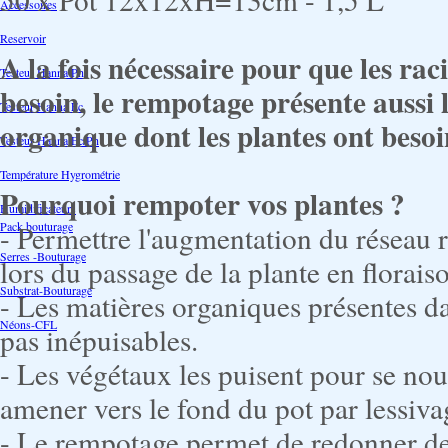
Accessoires
Reservoir
A la fois nécessaire pour que les rac
Testeur Hanna Ph
besoin, le rempotage présente aussi 
Testeur Hanna Ec
organique dont les plantes ont besoi
Testeur Hanna Ec/Ph
Température Hygrométrie
Pourquoi rempoter vos plantes ?
Humidificateurs
Pack bouturage
- Permettre l'augmentation du réseau 
Serres -Bouturage
lors du passage de la plante en florais
Substrat-Bouturage
- Les matières organiques présentes dan
Néons-CFL
pas inépuisables.
- Les végétaux les puisent pour se nour
amener vers le fond du pot par lessivage
- Le rempotage permet de redonner de l