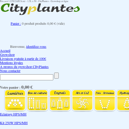
Pot carré (12X12xH13cm) - 1,5L x 50 - CityPlantes - Growshop en ligne
Panier :
0
produit
produits
0,00 €
(vide)
Bienvenue,
identifiez-vous
Accueil
Growshop
Livraison gratuite à partir de 100€
Mentions légales
A propos du growshop CItyPlantes
Nous contacter
0,00 €
Votre panier :
Eclairage HPS/MH
Kit 250W HPS/MH