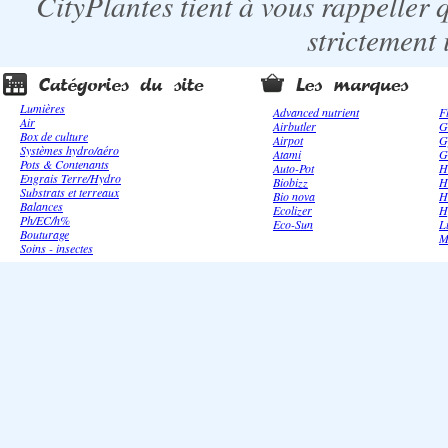
CityPlantes tient à vous rappeller 
strictement 
Lumières
Advanced nutrient
F
Air
Airbutler
G
Box de culture
Airpot
G
Systèmes hydro/aéro
Atami
G
Pots & Contenants
Auto-Pot
H
Engrais Terre/Hydro
Biobizz
H
Substrats et terreaux
Bio nova
H
Balances
Ecolizer
H
Ph/EC/h%
Eco-Sun
L
Bouturage
M
Soins - insectes