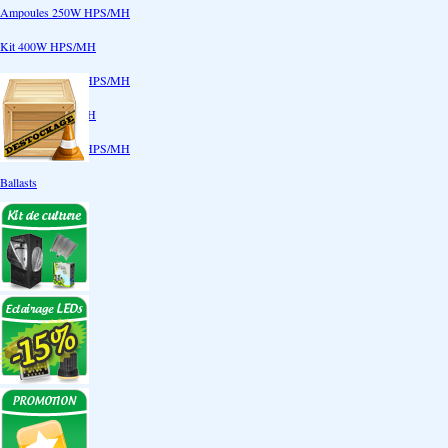
Ampoules 250W HPS/MH
Kit 400W HPS/MH
Ampoules 400W HPS/MH
Kit 600W HPS/MH
Ampoules 600W HPS/MH
Ballasts
Réflecteurs
CoolTube
Accessoires
Eclairages LEDs
Eclairages ECO
Kits ECO
Ampoules ECO
Réflecteurs ECO