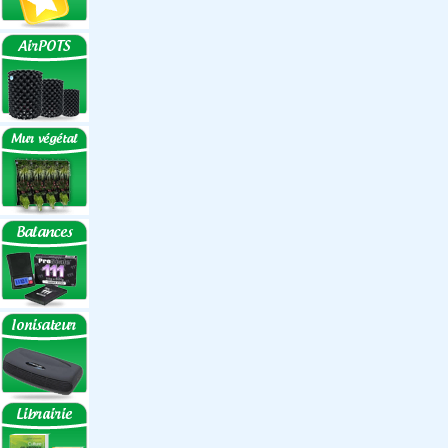
Réflecteurs
Accessoires
Box Discount
Box par marque
Hortibox
Homebox
Dark Room II
GrowLab
Box par taille
Box 40 cm
Box 60 cm
Box 80-90 cm
Box 120 cm
Autres tailles Box