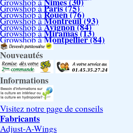
Nimes (30)
Growshop à
Paris (75)
Growshop à
Rouen (76)
Growshop à
Montreuil (93)
Growshop à
Avignon (84)
Growshop à
Miramas (13)
Growshop à
Montpellier (84)
Growshop à
Nouveautés
Informations
Visitez notre page de conseils
Fabricants
Adjust-A-Wings