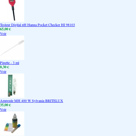
Testeur Digital pH Hanna Pocket Checker HI 98103
65,00 €
Voir
Pipette - 3 ml
0,30 €
Voir
Ampoule MH 400 W Sylvania BRITELUX
35,00 €
Voir