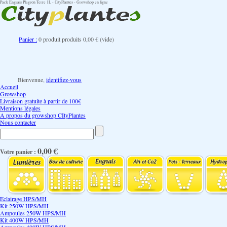
Pack Engrais Plagron Terre 1L - CityPlantes - Growshop en ligne
Panier :
0
produit
produits
0,00 €
(vide)
Bienvenue,
identifiez-vous
Accueil
Growshop
Livraison gratuite à partir de 100€
Mentions légales
A propos du growshop CItyPlantes
Nous contacter
0,00 €
Votre panier :
Eclairage HPS/MH
Kit 250W HPS/MH
Ampoules 250W HPS/MH
Kit 400W HPS/MH