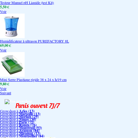
Testeur Manuel pH Liquide (test Kit)
5,50 €
Voir
Humidificateur à ultrason PUREFACTORY 8L
69,00 €
Voir
Mini Serre Plastique rigide 38 x 24 x h/19 cm
9,80 €
Voir
Suivant
Vos growshop
Growshop à
Arles (13)
Growshop à
Marseille (13)
Growshop à
Morlaix (29)
Growshop à
Nimes (30)
Growshop à
Paris (75)
Growshop à
Rouen (76)
Growshop à
Montreuil (93)
Growshop à
Avignon (84)
Growshop à
Miramas (13)
Growshop à
Montpellier (84)