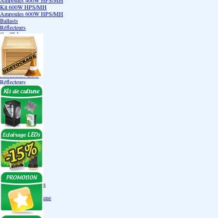
Ampoules 400W HPS/MH
Kit 600W HPS/MH
Ampoules 600W HPS/MH
Ballasts
Réflecteurs
CoolTube
Accessoires
Eclairages LEDs
Eclairages ECO
Kits ECO
Ampoules ECO
Réflecteurs ECO
Réflecteurs
Accessoires
Box Discount
Box par marque
Hortibox
Homebox
Dark Room II
GrowLab
Box par taille
Box 40 cm
Box 60 cm
Box 80-90 cm
Box 120 cm
Autres tailles Box
Box double étages
Engrais par familles
Engrais terre
Engrais hydroponique
Engrais-Coco
Boosters