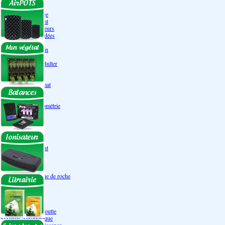
Engrais Pack
Enzymes
Solutions de rinçage
Promotion Discount
Accessoires et doseurs
Engrais pour orchidées
Correcteurs PH
Extraction/Intraction
Ventilation
Ioniseur d'air -AirBulter
Filtre anti-odeur
Diffusion CO²
Contrôleurs de climat
Silencieux
Gaines
Température Hygrométrie
Humidificateurs
Accessoires
Pots - Substrats
Soucoupe
Air Pots originaux
Promotion Discount
Terraux
Autres substrats
Fibre Coco
Billes d'argile- Laine de roche
Irrigation
Orchidées
Système NFT
Ultraponie
Système goutte à goutte
Système Aéroponique