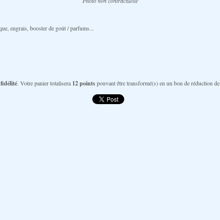
Photo non contractuelle
ue, engrais, booster de goût / parfums...
fidélité
. Votre panier totalisera
12
points
pouvant être transformé(s) en un bon de réduction d