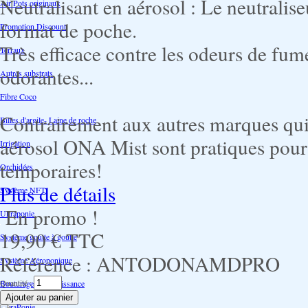
Neutralisant en aérosol : Le neutralis
Air Pots originaux
format de poche.
Promotion Discount
Très efficace contre les odeurs de fum
Terraux
odorantes...
Autres substrats
Fibre Coco
Contrairement aux autres marques qui 
Billes d'argile- Laine de roche
aérosol ONA Mist sont pratiques pour n
Irrigation
temporaires!
Orchidées
Plus de détails
Système NFT
En promo !
Ultraponie
19,90 €
TTC
Système goutte à goutte
Référence :
ANTODONAMDPRO
Système Aéroponique
Quantité :
Bouturage Pre Croissance
TerraPonie