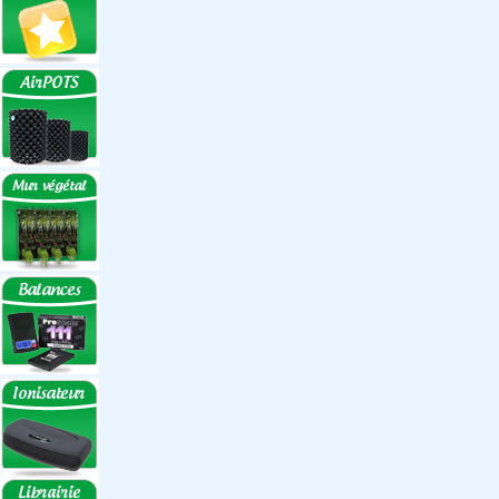
Réflecteurs ECO
Réflecteurs
Accessoires
Box Discount
Box par marque
Hortibox
Homebox
Dark Room II
GrowLab
Box par taille
Box 40 cm
Box 60 cm
Box 80-90 cm
Box 120 cm