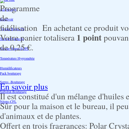
Accessoires
Reservoir
En achetant ce produit v
Testeur Hanna Ph
1
point
Votre panier totalisera
pouvant
Testeur Hanna Ec
de
0,25 €
.
Testeur Hanna Ec/Ph
Température Hygrométrie
Humidificateurs
Pack bouturage
Serres -Bouturage
En savoir plus
Substrat-Bouturage
Il est constitué d'un mélange d'huiles e
Néons-CFL
Sûr pour la maison et le bureau, il peu
d'animaux et de plantes.
Offert en trois fragrances: Polar Crys