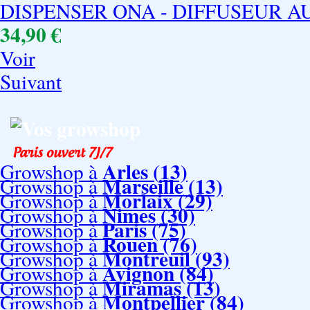
DISPENSER ONA - DIFFUSEUR 
34,90 €
Voir
Suivant
Vos growshop
Arles (13)
Growshop à
Marseille (13)
Growshop à
Morlaix (29)
Growshop à
Nimes (30)
Growshop à
Paris (75)
Growshop à
Rouen (76)
Growshop à
Montreuil (93)
Growshop à
Avignon (84)
Growshop à
Miramas (13)
Growshop à
Montpellier (84)
Growshop à