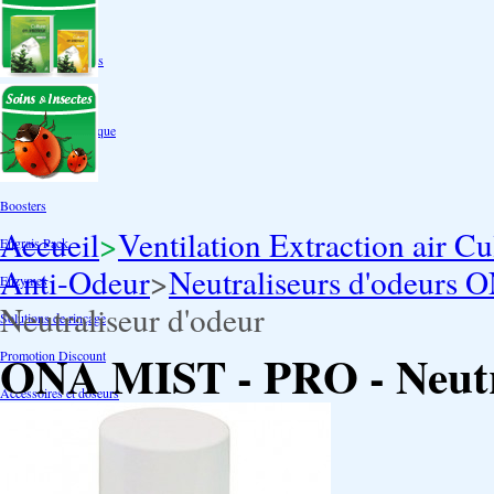
Autres tailles Box
Box double étages
Engrais par familles
Engrais terre
Engrais hydroponique
Engrais-Coco
Boosters
Accueil
>
Ventilation Extraction air Cu
Engrais Pack
Anti-Odeur
>
Neutraliseurs d'odeur
Enzymes
Neutraliseur d'odeur
Solutions de rinçage
ONA MIST - PRO - Neutr
Promotion Discount
Accessoires et doseurs
Engrais pour orchidées
Correcteurs PH