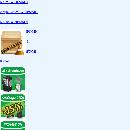
Kit 250W HPS/MH
Ampoules 250W HPS/MH
Kit 400W HPS/MH
Ampoules 400W HPS/MH
Kit 600W HPS/MH
Ampoules 600W HPS/MH
Ballasts
Réflecteurs
CoolTube
Accessoires
Eclairages LEDs
Eclairages ECO
Kits ECO
Ampoules ECO