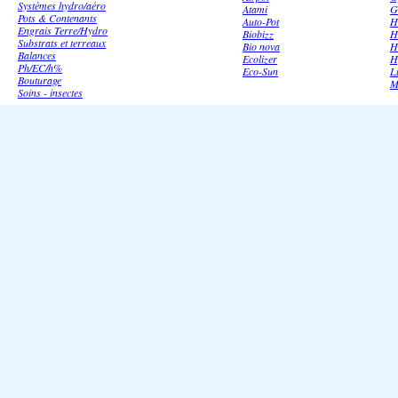
Systèmes hydro/aéro
Atami
G
Pots & Contenants
Auto-Pot
H
Engrais Terre/Hydro
Biobizz
H
Substrats et terreaux
Bio nova
H
Balances
Ecolizer
H
Ph/EC/h%
Eco-Sun
L
Bouturage
M
Soins - insectes