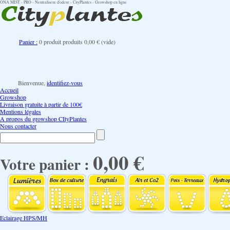
ONA MIST - PRO - Neutraliseur d'odeur - CityPlantes - Growshop en ligne
Panier :
0
produit
produits
0,00 €
(vide)
Bienvenue,
identifiez-vous
Accueil
Growshop
Livraison gratuite à partir de 100€
Mentions légales
A propos du growshop CItyPlantes
Nous contacter
0,00 €
Votre panier :
Eclairage HPS/MH