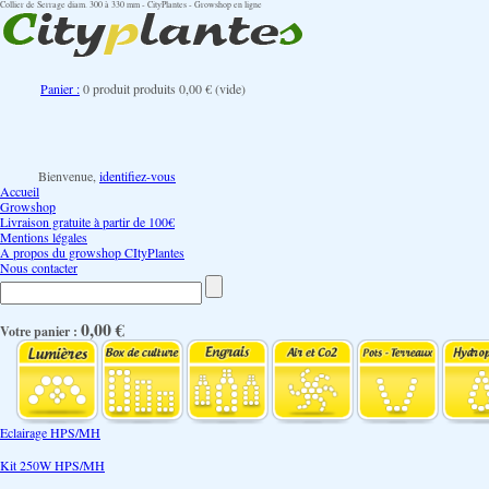
Collier de Serrage diam. 300 à 330 mm - CityPlantes - Growshop en ligne
Panier :
0
produit
produits
0,00 €
(vide)
Bienvenue,
identifiez-vous
Accueil
Growshop
Livraison gratuite à partir de 100€
Mentions légales
A propos du growshop CItyPlantes
Nous contacter
0,00 €
Votre panier :
Eclairage HPS/MH
Kit 250W HPS/MH