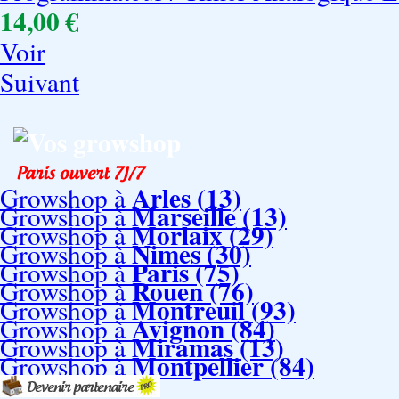
14,00 €
Voir
Suivant
Vos growshop
Arles (13)
Growshop à
Marseille (13)
Growshop à
Morlaix (29)
Growshop à
Nimes (30)
Growshop à
Paris (75)
Growshop à
Rouen (76)
Growshop à
Montreuil (93)
Growshop à
Avignon (84)
Growshop à
Miramas (13)
Growshop à
Montpellier (84)
Growshop à