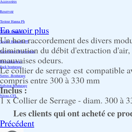
Accessoires
Reservoir
Testeur Hanna Ph
En savoir plus
Testeur Hanna Ec
Un bon raccordement des divers modul
Testeur Hanna Ec/Ph
diminution du débit d'extraction d'air,
Température Hygrométrie
mauvaises odeurs.
Humidificateurs
Pack bouturage
Le collier de serrage est compatible 
Serres -Bouturage
compris entre 300 à 330 mm
Substrat-Bouturage
Inclus :
Néons-CFL
1 x Collier de Serrage - diam. 300 à
Les clients qui ont acheté ce pro
Précédent