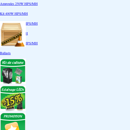
Ampoules 250W HPS/MH
Kit 400W HPS/MH
Ampoules 400W HPS/MH
Kit 600W HPS/MH
Ampoules 600W HPS/MH
Ballasts
Réflecteurs
CoolTube
Accessoires
Eclairages LEDs
Eclairages ECO
Kits ECO
Ampoules ECO
Réflecteurs ECO