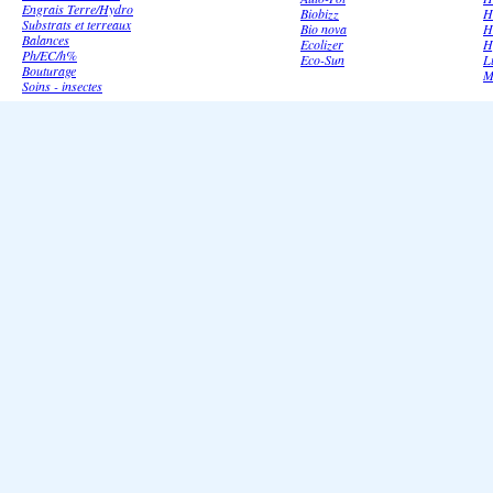
Engrais Terre/Hydro
Biobizz
H
Substrats et terreaux
Bio nova
H
Balances
Ecolizer
H
Ph/EC/h%
Eco-Sun
L
Bouturage
M
Soins - insectes