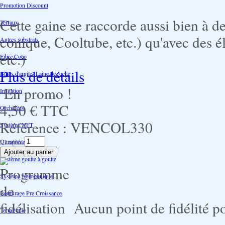
Promotion Discount
Cette gaine se raccorde aussi bien à de
Terraux
conique, Cooltube, etc.) qu'avec des él
Autres substrats
etc.)
Fibre Coco
Plus de détails
Billes d'argile- Laine de roche
En promo !
Irrigation
4,50 €
TTC
Orchidées
Référence :
VENCOL330
Système NFT
Quantité :
Ultraponie
Système goutte à goutte
Système Aéroponique
Bouturage Pre Croissance
Aucun point de fidélité po
TerraPonie