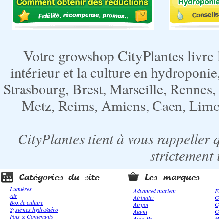
Votre growshop CityPlantes livre 
intérieur et la culture en hydroponie,
Strasbourg, Brest, Marseille, Rennes
Metz, Reims, Amiens, Caen, Limoge
CityPlantes tient à vous rappeller 
strictement 
Lumières
Advanced nutrient
F
Air
Airbutler
G
Box de culture
Airpot
G
Systèmes hydro/aéro
Atami
G
Pots & Contenants
Auto-Pot
H