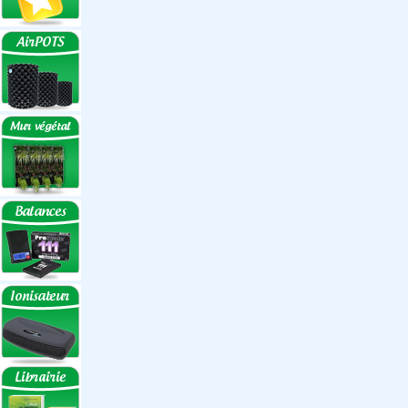
Réflecteurs
Accessoires
Box Discount
Box par marque
Hortibox
Homebox
Dark Room II
GrowLab
Box par taille
Box 40 cm
Box 60 cm
Box 80-90 cm
Box 120 cm
Autres tailles Box