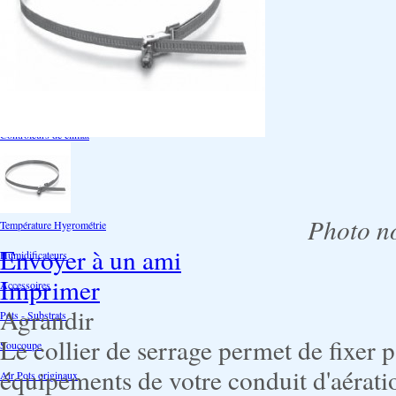
Ventilation
Ioniseur d'air -AirBulter
Filtre anti-odeur
Diffusion CO²
Contrôleurs de climat
Silencieux
Gaines
Photo no
Température Hygrométrie
Envoyer à un ami
Humidificateurs
Imprimer
Accessoires
Agrandir
Pots - Substrats
Le collier de serrage permet de fixer 
Soucoupe
équipements de votre conduit d'aérati
Air Pots originaux