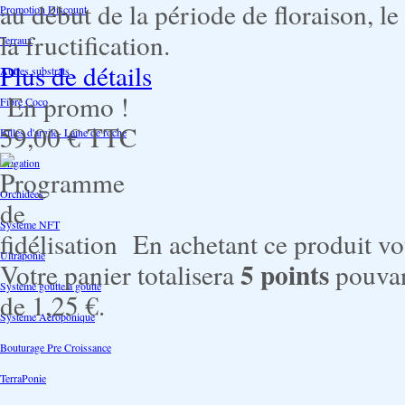
au début de la période de floraison, 
Promotion Discount
la fructification.
Terraux
Plus de détails
Autres substrats
En promo !
Fibre Coco
59,00 €
TTC
Billes d'argile- Laine de roche
Irrigation
Orchidées
Système NFT
En achetant ce produit v
Ultraponie
5
points
Votre panier totalisera
pouvan
Système goutte à goutte
de
1,25 €
.
Système Aéroponique
Bouturage Pre Croissance
TerraPonie