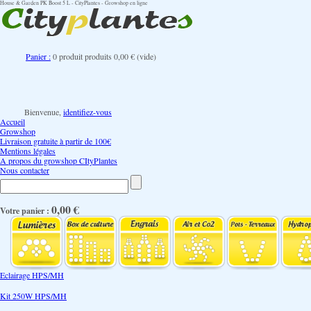
House & Garden PK Boost 5 L - CityPlantes - Growshop en ligne
Panier :
0
produit
produits
0,00 €
(vide)
Bienvenue,
identifiez-vous
Accueil
Growshop
Livraison gratuite à partir de 100€
Mentions légales
A propos du growshop CItyPlantes
Nous contacter
0,00 €
Votre panier :
Eclairage HPS/MH
Kit 250W HPS/MH