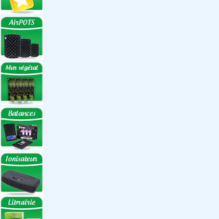
Réflecteurs
Accessoires
Box Discount
Box par marque
Hortibox
Homebox
Dark Room II
GrowLab
Box par taille
Box 40 cm
Box 60 cm
Box 80-90 cm
Box 120 cm
Autres tailles Box