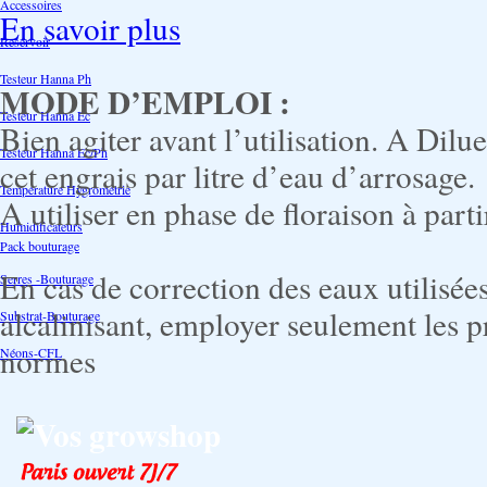
Accessoires
En savoir plus
Reservoir
Testeur Hanna Ph
MODE D’EMPLOI :
Testeur Hanna Ec
Bien agiter avant l’utilisation. A Di
Testeur Hanna Ec/Ph
cet engrais par litre d’eau d’arrosage.
Température Hygrométrie
A utiliser en phase de floraison à part
Humidificateurs
Pack bouturage
En cas de correction des eaux utilisée
Serres -Bouturage
alcalinisant, employer seulement les p
Substrat-Bouturage
normes
Néons-CFL
Vos growshop