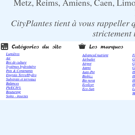
Metz, Reims, Amiens, Caen, Limoge
CityPlantes tient à vous rappeller 
strictement 
Lumières
Advanced nutrient
F
Air
Airbutler
G
Box de culture
Airpot
G
Systèmes hydro/aéro
Atami
G
Pots & Contenants
Auto-Pot
H
Engrais Terre/Hydro
Biobizz
H
Substrats et terreaux
Bio nova
H
Balances
Ecolizer
H
Ph/EC/h%
Eco-Sun
L
Bouturage
M
Soins - insectes