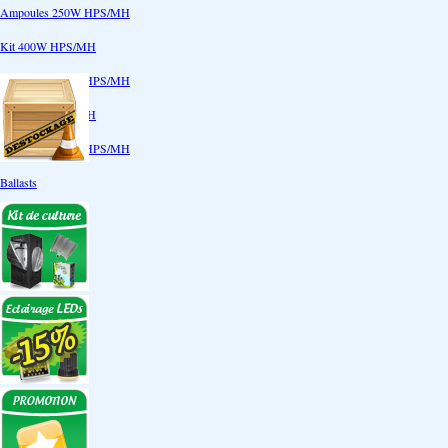
Ampoules 250W HPS/MH
Kit 400W HPS/MH
Ampoules 400W HPS/MH
Kit 600W HPS/MH
Ampoules 600W HPS/MH
Ballasts
Réflecteurs
CoolTube
Accessoires
Eclairages LEDs
Eclairages ECO
Kits ECO
Ampoules ECO
Réflecteurs ECO