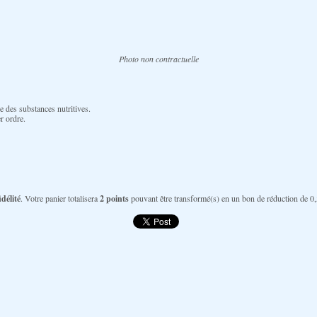
Photo non contractuelle
ne des substances nutritives.
r ordre.
délité
. Votre panier totalisera
2
points
pouvant être transformé(s) en un bon de réduction de
0,