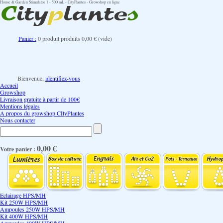
House & Garden Stimulator 1 - 500 mL - CityPlantes - Growshop en ligne
Panier :
0
produit
produits
0,00 €
(vide)
Bienvenue,
identifiez-vous
Accueil
Growshop
Livraison gratuite à partir de 100€
Mentions légales
A propos du growshop CItyPlantes
Nous contacter
0,00 €
Votre panier :
Eclairage HPS/MH
Kit 250W HPS/MH
Ampoules 250W HPS/MH
Kit 400W HPS/MH