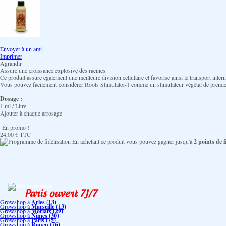
Envoyer à un ami
Imprimer
Agrandir
Assure une croissance explosive des racines.
Ce produit assure egalement une meilleure division cellulaire et favorise ainsi le transport inter
Vous pouvez facilement considérer Roots Stimulator-1 comme un stimulateur végétal de premie
Dosage :
1 ml / Litre.
Ajouter à chaque arrosage
En promo !
24,00 €
TTC
En achetant ce produit vous pouvez gagner jusqu'à
2
points de fi
Vos growshop
Growshop à
Arles (13)
Growshop à
Marseille (13)
Growshop à
Morlaix (29)
Growshop à
Nimes (30)
Growshop à
Paris (75)
Growshop à
Rouen (76)