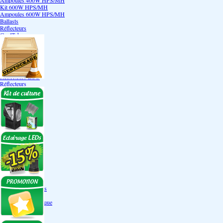
Ampoules 400W HPS/MH
Kit 600W HPS/MH
Ampoules 600W HPS/MH
Ballasts
Réflecteurs
CoolTube
Accessoires
Eclairages LEDs
Eclairages ECO
Kits ECO
Ampoules ECO
Réflecteurs ECO
Réflecteurs
Accessoires
Box Discount
Box par marque
Hortibox
Homebox
Dark Room II
GrowLab
Box par taille
Box 40 cm
Box 60 cm
Box 80-90 cm
Box 120 cm
Autres tailles Box
Box double étages
Engrais par familles
Engrais terre
Engrais hydroponique
Engrais-Coco
Boosters