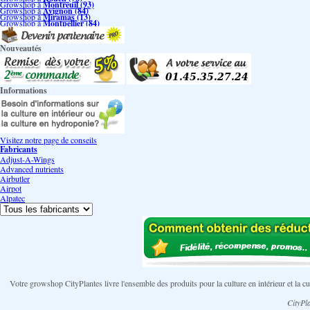
Growshop à
Montreuil (93)
Growshop à
Avignon (84)
Growshop à
Miramas (13)
Growshop à
Montpellier (84)
Nouveautés
Informations
Visitez notre page de conseils
Fabricants
Adjust-A-Wings
Advanced nutrients
Airbutler
Airpot
Alpatec
Votre growshop CityPlantes livre l'ensemble des produits pour la culture en intérieur et la
CityPla