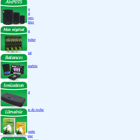
Engrais Pack
Enzymes
Solutions de rinçage
Promotion Discount
Accessoires et doseurs
Engrais pour orchidées
Correcteurs PH
Extraction/Intraction
Ventilation
Ioniseur d'air -AirBulter
Filtre anti-odeur
Diffusion CO²
Contrôleurs de climat
Silencieux
Gaines
Température Hygrométrie
Humidificateurs
Accessoires
Pots - Substrats
Soucoupe
Air Pots originaux
Promotion Discount
Terraux
Autres substrats
Fibre Coco
Billes d'argile- Laine de roche
Irrigation
Orchidées
Système NFT
Ultraponie
Système goutte à goutte
Système Aéroponique