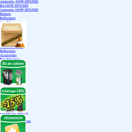
Ampoules 400W HPS/MH
Kit 600W HPS/MH
Ampoules 600W HPS/MH
Ballasts
Réflecteurs
CoolTube
Accessoires
Eclairages LEDs
Eclairages ECO
Kits ECO
Ampoules ECO
Réflecteurs ECO
Réflecteurs
Accessoires
Box Discount
Box par marque
Hortibox
Homebox
Dark Room II
GrowLab
Box par taille
Box 40 cm
Box 60 cm
Box 80-90 cm
Box 120 cm
Autres tailles Box
Box double étages
Engrais par familles
Engrais terre
Engrais hydroponique
Engrais-Coco
Boosters