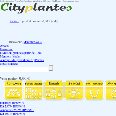
Grille Aspiration Prise d'air Circulaire Métal diam. 200 mm - CityPlantes - Growshop en ligne
Panier :
0
produit
produits
0,00 €
(vide)
Bienvenue,
identifiez-vous
Accueil
Growshop
Livraison gratuite à partir de 100€
Mentions légales
A propos du growshop CItyPlantes
Nous contacter
0,00 €
Votre panier :
Eclairage HPS/MH
Kit 250W HPS/MH
Ampoules 250W HPS/MH
Kit 400W HPS/MH