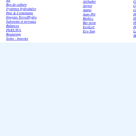
Air
Airbutler
G
Box de culture
Airpot
G
Systèmes hydro/aéro
Atami
G
Pots & Contenants
Auto-Pot
H
Engrais Terre/Hydro
Biobizz
H
Substrats et terreaux
Bio nova
H
Balances
Ecolizer
H
Ph/EC/h%
Eco-Sun
L
Bouturage
M
Soins - insectes