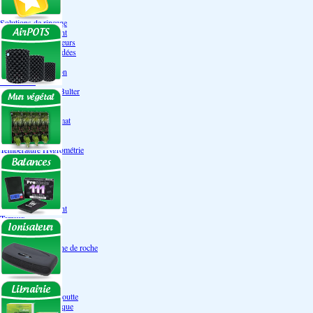
Engrais Pack
Enzymes
Solutions de rinçage
Promotion Discount
Accessoires et doseurs
Engrais pour orchidées
Correcteurs PH
Extraction/Intraction
Ventilation
Ioniseur d'air -AirBulter
Filtre anti-odeur
Diffusion CO²
Contrôleurs de climat
Silencieux
Gaines
Température Hygrométrie
Humidificateurs
Accessoires
Pots - Substrats
Soucoupe
Air Pots originaux
Promotion Discount
Terraux
Autres substrats
Fibre Coco
Billes d'argile- Laine de roche
Irrigation
Orchidées
Système NFT
Ultraponie
Système goutte à goutte
Système Aéroponique