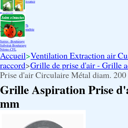
Bouturage Pre Croissance
TerraPonie
Accessoires
Reservoir
Testeur Hanna Ph
Testeur Hanna Ec
Testeur Hanna Ec/Ph
Température Hygrométrie
Humidificateurs
Pack bouturage
Serres -Bouturage
Substrat-Bouturage
Néons-CFL
Accueil
>
Ventilation Extraction air Cu
raccord
>
Grille de prise d'air - Grille 
Prise d'air Circulaire Métal diam. 20
Grille Aspiration Prise d
mm