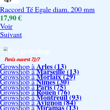
Raccord Té Egale diam. 200 mm
17,90 €
Voir
Suivant
Vos growshop
Arles (13)
Growshop à
Marseille (13)
Growshop à
Morlaix (29)
Growshop à
Nimes (30)
Growshop à
Paris (75)
Growshop à
Rouen (76)
Growshop à
Montreuil (93)
Growshop à
Avignon (84)
Growshop à
Miramas (13)
Growshop à