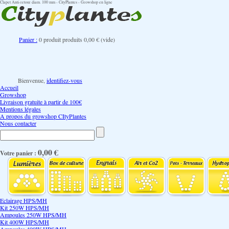
Clapet Anti-retour diam. 100 mm - CityPlantes - Growshop en ligne
Panier :
0
produit
produits
0,00 €
(vide)
Bienvenue,
identifiez-vous
Accueil
Growshop
Livraison gratuite à partir de 100€
Mentions légales
A propos du growshop CItyPlantes
Nous contacter
0,00 €
Votre panier :
Eclairage HPS/MH
Kit 250W HPS/MH
Ampoules 250W HPS/MH
Kit 400W HPS/MH