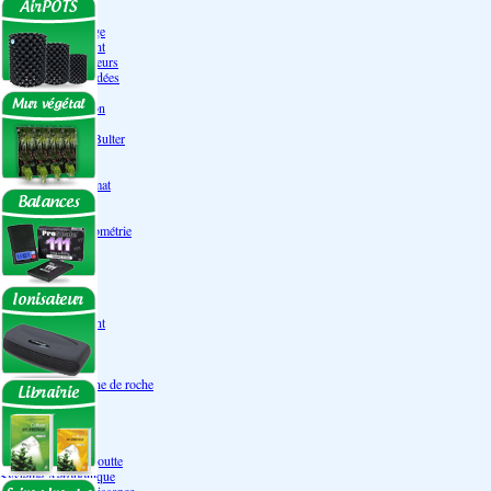
Engrais Pack
Enzymes
Solutions de rinçage
Promotion Discount
Accessoires et doseurs
Engrais pour orchidées
Correcteurs PH
Extraction/Intraction
Ventilation
Ioniseur d'air -AirBulter
Filtre anti-odeur
Diffusion CO²
Contrôleurs de climat
Silencieux
Gaines
Température Hygrométrie
Humidificateurs
Accessoires
Pots - Substrats
Soucoupe
Air Pots originaux
Promotion Discount
Terraux
Autres substrats
Fibre Coco
Billes d'argile- Laine de roche
Irrigation
Orchidées
Système NFT
Ultraponie
Système goutte à goutte
Système Aéroponique