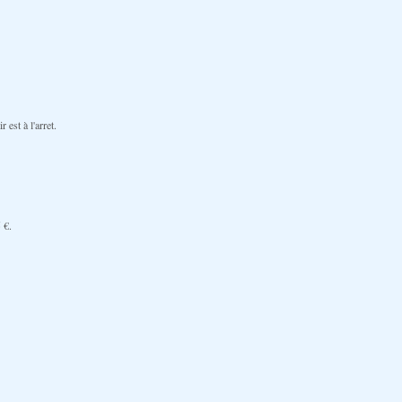
est à l'arret.
 €
.