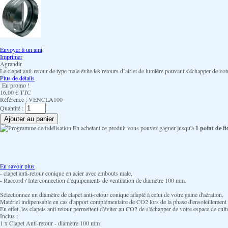
Envoyer à un ami
Imprimer
Agrandir
Le clapet anti-retour de type male évite les retours d’air et de lumière pouvant s'échapper de votr
Plus de détails
En promo !
16,00 €
TTC
Référence :
VENCLA100
Quantité :
En achetant ce produit vous pouvez gagner jusqu'à
1
point de fid
En savoir plus
- clapet anti-retour conique en acier avec embouts male,
- Raccord / Interconnection d'équipements de ventilation de diamètre 100 mm.
Sélectionnez un diamètre de clapet anti-retour conique adapté à celui de votre gaine d'aération.
Matériel indipensable en cas d'apport complémentaire de CO2 lors de la phase d'ensoleillement 
En effet, les clapets anti retour permettent d'éviter au CO2 de s'échapper de votre espace de cult
Inclus :
1 x Clapet Anti-retour - diamètre 100 mm