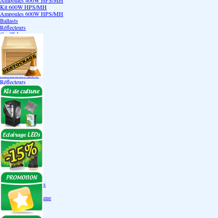
Ampoules 400W HPS/MH
Kit 600W HPS/MH
Ampoules 600W HPS/MH
Ballasts
Réflecteurs
CoolTube
Accessoires
Eclairages LEDs
Eclairages ECO
Kits ECO
Ampoules ECO
Réflecteurs ECO
Réflecteurs
Accessoires
Box Discount
Box par marque
Hortibox
Homebox
Dark Room II
GrowLab
Box par taille
Box 40 cm
Box 60 cm
Box 80-90 cm
Box 120 cm
Autres tailles Box
Box double étages
Engrais par familles
Engrais terre
Engrais hydroponique
Engrais-Coco
Boosters