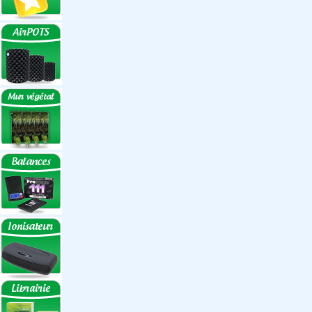
Réflecteurs
Accessoires
Box Discount
Box par marque
Hortibox
Homebox
Dark Room II
GrowLab
Box par taille
Box 40 cm
Box 60 cm
Box 80-90 cm
Box 120 cm
Autres tailles Box