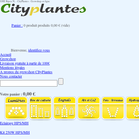
GHE Ripen 5L - CityPlantes - Growshop en ligne
Panier :
0
produit
produits
0,00 €
(vide)
Bienvenue,
identifiez-vous
Accueil
Growshop
Livraison gratuite à partir de 100€
Mentions légales
A propos du growshop CItyPlantes
Nous contacter
0,00 €
Votre panier :
Eclairage HPS/MH
Kit 250W HPS/MH