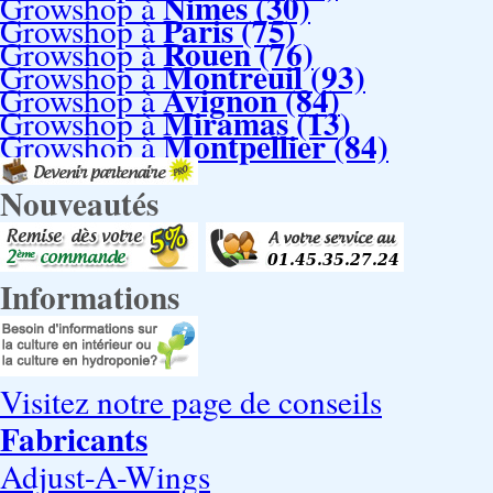
Nimes (30)
Growshop à
Paris (75)
Growshop à
Rouen (76)
Growshop à
Montreuil (93)
Growshop à
Avignon (84)
Growshop à
Miramas (13)
Growshop à
Montpellier (84)
Growshop à
Nouveautés
Informations
Visitez notre page de conseils
Fabricants
Adjust-A-Wings