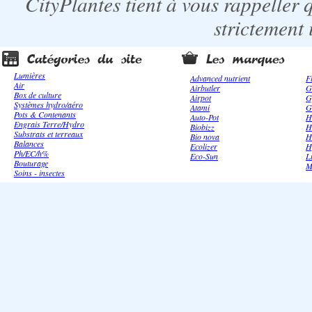
CityPlantes tient à vous rappeller 
strictement 
Lumières
Advanced nutrient
F
Air
Airbutler
G
Box de culture
Airpot
G
Systèmes hydro/aéro
Atami
G
Pots & Contenants
Auto-Pot
H
Engrais Terre/Hydro
Biobizz
H
Substrats et terreaux
Bio nova
H
Balances
Ecolizer
H
Ph/EC/h%
Eco-Sun
L
Bouturage
M
Soins - insectes