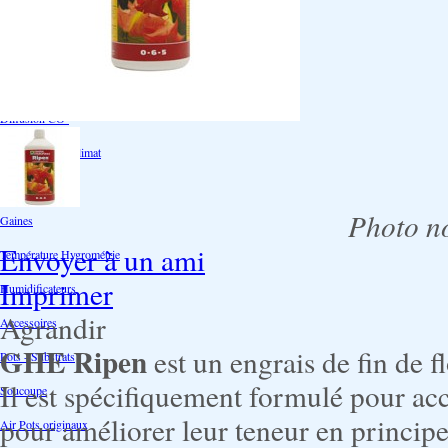
Ventilation
Ioniseur d'air -AirBulter
Filtre anti-odeur
Diffusion CO²
Contrôleurs de climat
Silencieux
Photo no
Gaines
Envoyer à un ami
Température Hygrométrie
Imprimer
Humidificateurs
Agrandir
Accessoires
GHE Ripen
est un engrais de fin de f
Pots - Substrats
Il est spécifiquement formulé pour acc
Soucoupe
pour améliorer leur teneur en principes
Air Pots originaux