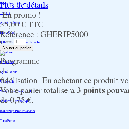
Plus de détails
Promotion Discount
En promo !
Terraux
35,00 €
TTC
Autres substrats
Référence :
GHERIP5000
Fibre Coco
Quantité :
Billes d'argile- Laine de roche
Irrigation
Orchidées
Système NFT
En achetant ce produit v
Ultraponie
3
points
Votre panier totalisera
pouvan
Système goutte à goutte
de
0,75 €
.
Système Aéroponique
Bouturage Pre Croissance
TerraPonie