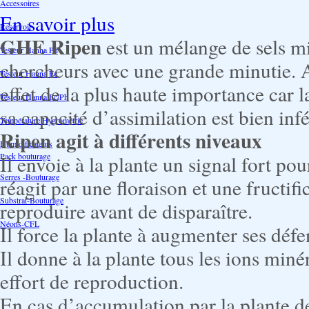
Accessoires
En savoir plus
Reservoir
GHE Ripen
est un mélange de sels m
Testeur Hanna Ph
chercheurs avec une grande minutie. A 
Testeur Hanna Ec
effet de la plus haute importance car la
Testeur Hanna Ec/Ph
sa capacité d’assimilation est bien inf
Température Hygrométrie
Ripen agit à différents niveaux
Humidificateurs
Pack bouturage
Il envoie à la plante un signal fort pour
Serres -Bouturage
réagit par une floraison et une fructifi
Substrat-Bouturage
reproduire avant de disparaître.
Néons-CFL
Il force la plante à augmenter ses défe
Il donne à la plante tous les ions miné
effort de reproduction.
En cas d’accumulation par la plante de 