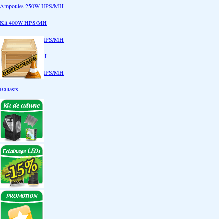
Ampoules 250W HPS/MH
Kit 400W HPS/MH
Ampoules 400W HPS/MH
Kit 600W HPS/MH
Ampoules 600W HPS/MH
Ballasts
Réflecteurs
CoolTube
Accessoires
Eclairages LEDs
Eclairages ECO
Kits ECO
Ampoules ECO
Réflecteurs ECO