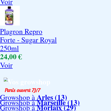
Voir
Plagron Repro
Forte - Sugar Royal
250ml
24,00 €
Voir
Vos growshop
Arles (13)
Growshop à
Marseille (13)
Growshop à
Morlaix (29)
Growshop à