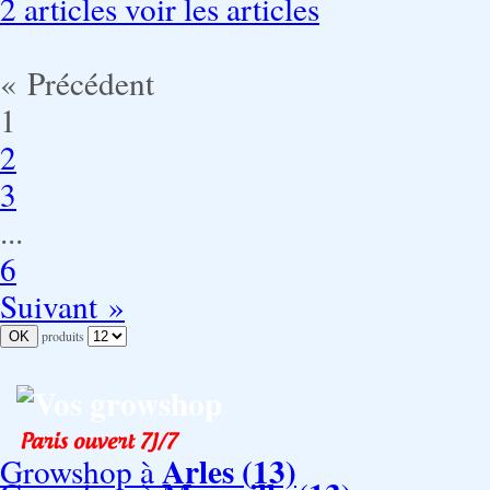
2 articles
voir les articles
« Précédent
1
2
3
...
6
Suivant »
produits
Vos growshop
Arles (13)
Growshop à