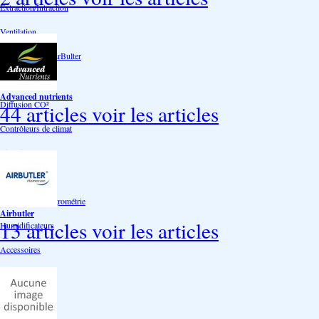
Extraction/Intraction
Ventilation
Ioniseur d'air -AirBulter
Filtre anti-odeur
Advanced nutrients
Diffusion CO²
44 articles
voir les articles
Contrôleurs de climat
Silencieux
Gaines
Température Hygrométrie
Airbutler
13 articles
voir les articles
Humidificateurs
Accessoires
Pots - Substrats
Soucoupe