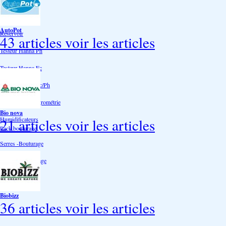
Accessoires
AutoPot
Reservoir
43 articles
voir les articles
Testeur Hanna Ph
Testeur Hanna Ec
Testeur Hanna Ec/Ph
Température Hygrométrie
Bio nova
Humidificateurs
21 articles
voir les articles
Pack bouturage
Serres -Bouturage
Substrat-Bouturage
Néons-CFL
Biobizz
36 articles
voir les articles