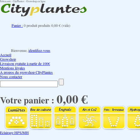
Fabricants - CityPlantes - Growshop en ligne
Panier :
0
produit
produits
0,00 €
(vide)
Bienvenue,
identifiez-vous
Accueil
Growshop
Livraison gratuite à partir de 100€
Mentions légales
A propos du growshop CItyPlantes
Nous contacter
0,00 €
Votre panier :
Eclairage HPS/MH