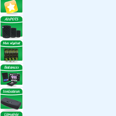
Réflecteurs ECO
Réflecteurs
Accessoires
Box Discount
Box par marque
Hortibox
Homebox
Dark Room II
GrowLab
Box par taille
Box 40 cm
Box 60 cm
Box 80-90 cm
Box 120 cm