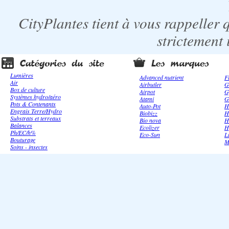
CityPlantes tient à vous rappeller 
strictement 
Lumières
Advanced nutrient
F
Air
Airbutler
G
Box de culture
Airpot
G
Systèmes hydro/aéro
Atami
G
Pots & Contenants
Auto-Pot
H
Engrais Terre/Hydro
Biobizz
H
Substrats et terreaux
Bio nova
H
Balances
Ecolizer
H
Ph/EC/h%
Eco-Sun
L
Bouturage
M
Soins - insectes