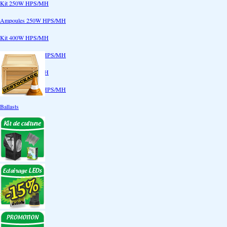
Kit 250W HPS/MH
Ampoules 250W HPS/MH
Kit 400W HPS/MH
Ampoules 400W HPS/MH
Kit 600W HPS/MH
Ampoules 600W HPS/MH
Ballasts
Réflecteurs
CoolTube
Accessoires
Eclairages LEDs
Eclairages ECO
Kits ECO
Ampoules ECO