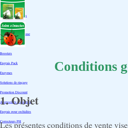
Autres tailles Box
Box double étages
Engrais par familles
Engrais terre
Engrais hydroponique
Engrais-Coco
Boosters
Conditions g
Engrais Pack
Enzymes
Solutions de rinçage
Promotion Discount
1. Objet
Accessoires et doseurs
Engrais pour orchidées
Correcteurs PH
Les présentes conditions de vente visen