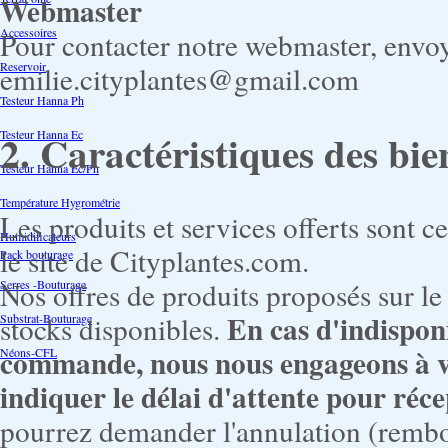
Webmaster
Accessoires
Pour contacter notre webmaster, envo
Reservoir
emilie.cityplantes@gmail.com
Testeur Hanna Ph
2. Caractéristiques des bie
Testeur Hanna Ec
Testeur Hanna Ec/Ph
Température Hygrométrie
Les produits et services offerts sont c
Humidificateurs
le site de Cityplantes.com.
Pack bouturage
Nos offres de produits proposés sur le 
Serres -Bouturage
En cas d'indispon
stocks disponibles.
Substrat-Bouturage
commande, nous nous engageons à vou
Néons-CFL
indiquer le délai d'attente pour réce
pourrez demander l'annulation (remb