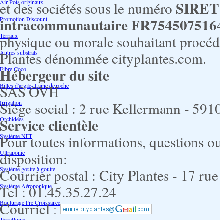
SIRET 
Air Pots originaux
et des sociétés sous le numéro
intracommunautaire FR754507516
Promotion Discount
Terraux
physique ou morale souhaitant procéder
Autres substrats
Plantes dénommée cityplantes.com.
Hébergeur du site
Fibre Coco
Billes d'argile- Laine de roche
SAS OVH
Irrigation
Siège social : 2 rue Kellermann - 591
Service clientèle
Orchidées
Système NFT
Pour toutes informations, questions ou 
Ultraponie
disposition:
Système goutte à goutte
Courrier postal : City Plantes - 17 ru
Système Aéroponique
Tel : 01.45.35.27.24
Bouturage Pre Croissance
Courriel :
TerraPonie