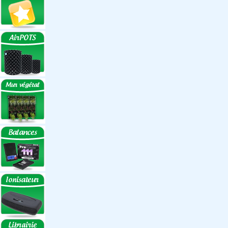
Réflecteurs ECO
Réflecteurs
Accessoires
Box Discount
Box par marque
Hortibox
Homebox
Dark Room II
GrowLab
Box par taille
Box 40 cm
Box 60 cm
Box 80-90 cm
Box 120 cm