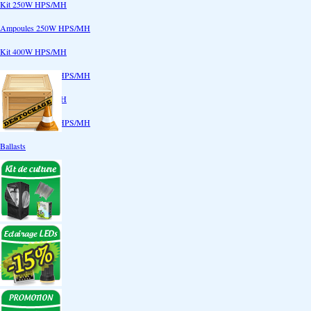
Kit 250W HPS/MH
Ampoules 250W HPS/MH
Kit 400W HPS/MH
Ampoules 400W HPS/MH
Kit 600W HPS/MH
Ampoules 600W HPS/MH
Ballasts
Réflecteurs
CoolTube
Accessoires
Eclairages LEDs
Eclairages ECO
Kits ECO
Ampoules ECO