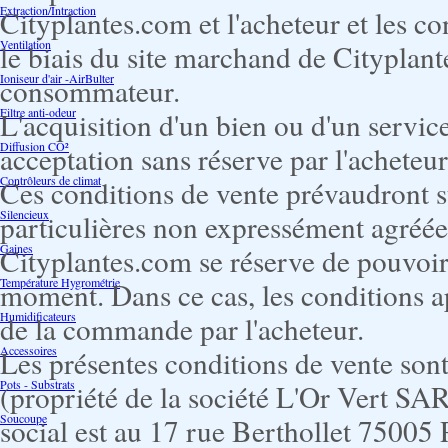
Extraction/Intraction
Cityplantes.com et l'acheteur et les co
Ventilation
le biais du site marchand de Cityplant
Ioniseur d'air -AirBulter
consommateur.
Filtre anti-odeur
L'acquisition d'un bien ou d'un service
Diffusion CO²
acceptation sans réserve par l'acheteu
Contrôleurs de climat
Ces conditions de vente prévaudront s
Silencieux
particulières non expressément agréée
Gaines
Cityplantes.com se réserve de pouvoir 
Température Hygrométrie
moment. Dans ce cas, les conditions ap
Humidificateurs
de la commande par l'acheteur.
Accessoires
Les présentes conditions de vente sont
Pots - Substrats
(propriété de la société L'Or Vert SAR
Soucoupe
social est au 17 rue Berthollet 75005