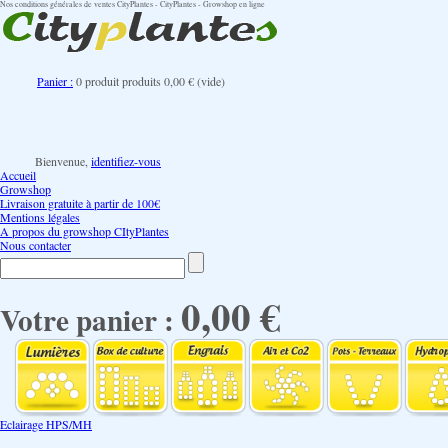
Nos conditions générales de ventes CityPlantes - CityPlantes - Growshop en ligne
Panier :
0
produit
produits
0,00 €
(vide)
Bienvenue,
identifiez-vous
Accueil
Growshop
Livraison gratuite à partir de 100€
Mentions légales
A propos du growshop CItyPlantes
Nous contacter
0,00 €
Votre panier :
Eclairage HPS/MH