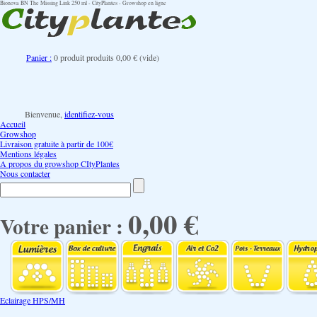
Bionova BN The Missing Link 250 ml - CityPlantes - Growshop en ligne
Panier :
0
produit
produits
0,00 €
(vide)
Bienvenue,
identifiez-vous
Accueil
Growshop
Livraison gratuite à partir de 100€
Mentions légales
A propos du growshop CItyPlantes
Nous contacter
0,00 €
Votre panier :
Eclairage HPS/MH