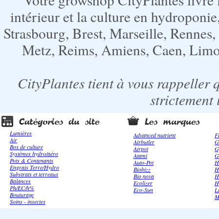
intérieur et la culture en hydroponie,
Strasbourg, Brest, Marseille, Rennes
Metz, Reims, Amiens, Caen, Limoge
CityPlantes tient à vous rappeller 
strictement 
Lumières
Advanced nutrient
F
Air
Airbutler
G
Box de culture
Airpot
G
Systèmes hydro/aéro
Atami
G
Pots & Contenants
Auto-Pot
H
Engrais Terre/Hydro
Biobizz
H
Substrats et terreaux
Bio nova
H
Balances
Ecolizer
H
Ph/EC/h%
Eco-Sun
L
Bouturage
M
Soins - insectes