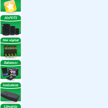
Réflecteurs ECO
Réflecteurs
Accessoires
Box Discount
Box par marque
Hortibox
Homebox
Dark Room II
GrowLab
Box par taille
Box 40 cm
Box 60 cm
Box 80-90 cm
Box 120 cm