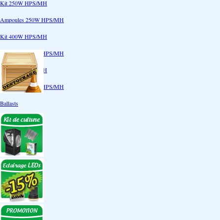
Kit 250W HPS/MH
Ampoules 250W HPS/MH
Kit 400W HPS/MH
Ampoules 400W HPS/MH
Kit 600W HPS/MH
Ampoules 600W HPS/MH
Ballasts
Réflecteurs
CoolTube
Accessoires
Eclairages LEDs
Eclairages ECO
Kits ECO
Ampoules ECO