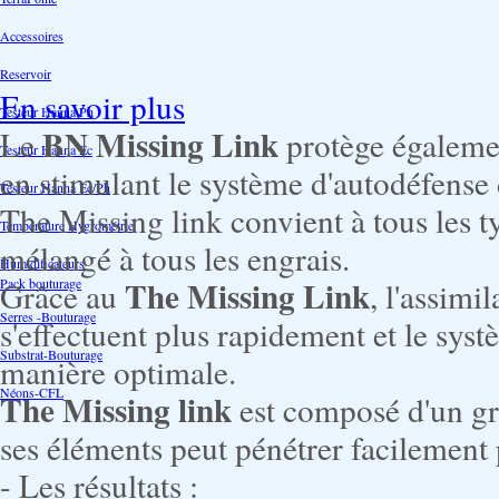
Accessoires
Reservoir
En savoir plus
Testeur Hanna Ph
BN Missing Link
Le
protège égalemen
Testeur Hanna Ec
en stimulant le système d'autodéfense 
Testeur Hanna Ec/Ph
The Missing link convient à tous les ty
Température Hygrométrie
mélangé à tous les engrais.
Humidificateurs
The Missing Link
Pack bouturage
Grâce au
, l'assimi
Serres -Bouturage
s'effectuent plus rapidement et le sys
Substrat-Bouturage
manière optimale.
Néons-CFL
The Missing link
est composé d'un gr
ses éléments peut pénétrer facilement p
- Les résultats :