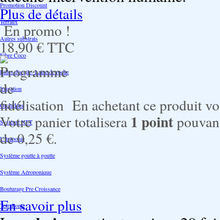
Promotion Discount
Plus de détails
Terraux
En promo !
Autres substrats
18,90 €
TTC
Fibre Coco
Billes d'argile- Laine de roche
Irrigation
En achetant ce produit v
Orchidées
1
point
Votre panier totalisera
pouvant
Système NFT
de
0,25 €
.
Ultraponie
Système goutte à goutte
Système Aéroponique
Bouturage Pre Croissance
En savoir plus
TerraPonie