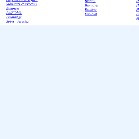
Biobizz
H
Substrats et terreaux
Bio nova
H
Balances
Ecolizer
H
Ph/EC/h%
Eco-Sun
L
Bouturage
M
Soins - insectes