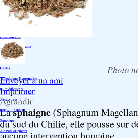
Ventilation
Ioniseur d'air -AirBulter
Filtre anti-odeur
Diffusion CO²
Contrôleurs de climat
Silencieux
Photo no
Gaines
Envoyer à un ami
Température Hygrométrie
Imprimer
Humidificateurs
Agrandir
Accessoires
sphaigne
La
(Sphagnum Magellan
Pots - Substrats
du sud du Chilie, elle pousse sur d
Soucoupe
Air Pots originaux
aucune intervention humaine.