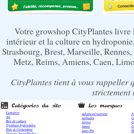
Votre growshop CityPlantes livre 
intérieur et la culture en hydroponie,
Strasbourg, Brest, Marseille, Rennes
Metz, Reims, Amiens, Caen, Limoge
CityPlantes tient à vous rappeller 
strictement 
Lumières
Advanced nutrient
F
Air
Airbutler
G
Box de culture
Airpot
G
Systèmes hydro/aéro
Atami
G
Pots & Contenants
Auto-Pot
H
Engrais Terre/Hydro