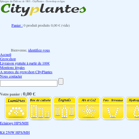
Sphaigne du Chili sac de 1KG - CityPlantes - Growshop en ligne
Panier :
0
produit
produits
0,00 €
(vide)
Bienvenue,
identifiez-vous
Accueil
Growshop
Livraison gratuite à partir de 100€
Mentions légales
A propos du growshop CItyPlantes
Nous contacter
0,00 €
Votre panier :
Eclairage HPS/MH
Kit 250W HPS/MH