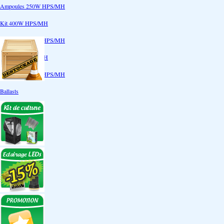
Ampoules 250W HPS/MH
Kit 400W HPS/MH
Ampoules 400W HPS/MH
Kit 600W HPS/MH
Ampoules 600W HPS/MH
Ballasts
Réflecteurs
CoolTube
Accessoires
Eclairages LEDs
Eclairages ECO
Kits ECO
Ampoules ECO
Réflecteurs ECO