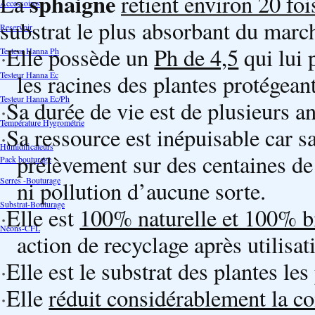
sphaigne
La
retient environ 20 fo
Accessoires
substrat le plus absorbant du marc
Reservoir
·
Elle possède un
Ph de 4,5
qui lui 
Testeur Hanna Ph
Testeur Hanna Ec
les racines des plantes protégeant
Testeur Hanna Ec/Ph
·
Sa durée de vie est de plusieurs ann
Température Hygrométrie
·
Sa ressource est inépuisable car s
Humidificateurs
prélèvement sur des centaines de
Pack bouturage
Serres -Bouturage
ni pollution d’aucune sorte.
Substrat-Bouturage
·
Elle est
100% naturelle et 100% b
Néons-CFL
action de recyclage après utilisat
·
Elle est le substrat des plantes les
·
Elle
réduit considérablement la 