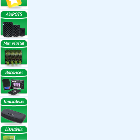
Réflecteurs
Accessoires
Box Discount
Box par marque
Hortibox
Homebox
Dark Room II
GrowLab
Box par taille
Box 40 cm
Box 60 cm
Box 80-90 cm
Box 120 cm
Autres tailles Box