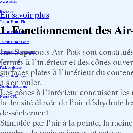
Accessoires
En savoir plus
Reservoir
Testeur Hanna Ph
1.
Fonctionnement des Air
Testeur Hanna Ec
Testeur Hanna Ec/Ph
Les Superoots Air-Pots sont constitués
Température Hygrométrie
fermés à l’intérieur et des cônes ouvert
Humidificateurs
Pack bouturage
surfaces plates à l’intérieur du cont
Serres -Bouturage
à s'enrouler.
Substrat-Bouturage
Les cônes à l’intérieur conduisent les 
Néons-CFL
la densité élevée de l’air déshydrate l
dessèchement.
Stimulée par l’air à la pointe, la rac
nombre de racines jeunes et actives.