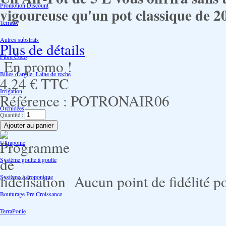
Promotion Discount
vigoureuse qu'un pot classique de 20
Terraux
Autres substrats
Plus de détails
Fibre Coco
En promo !
Billes d'argile- Laine de roche
4,24 €
TTC
Irrigation
Référence :
POTRONAIR06
Orchidées
Quantité :
Système NFT
Ultraponie
Système goutte à goutte
Aucun point de fidélité po
Système Aéroponique
Bouturage Pre Croissance
TerraPonie