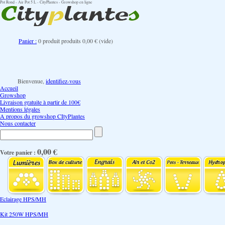
Pot Rond - Air Pot 5 L - CityPlantes - Growshop en ligne
Panier :
0
produit
produits
0,00 €
(vide)
Bienvenue,
identifiez-vous
Accueil
Growshop
Livraison gratuite à partir de 100€
Mentions légales
A propos du growshop CItyPlantes
Nous contacter
0,00 €
Votre panier :
Eclairage HPS/MH
Kit 250W HPS/MH