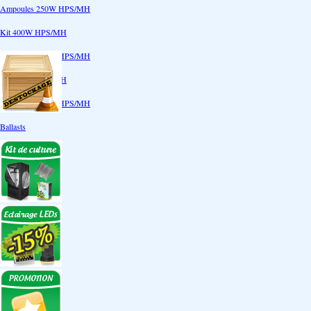
Ampoules 250W HPS/MH
Kit 400W HPS/MH
Ampoules 400W HPS/MH
Kit 600W HPS/MH
Ampoules 600W HPS/MH
Ballasts
Réflecteurs
CoolTube
Accessoires
Eclairages LEDs
Eclairages ECO
Kits ECO
Ampoules ECO
Réflecteurs ECO