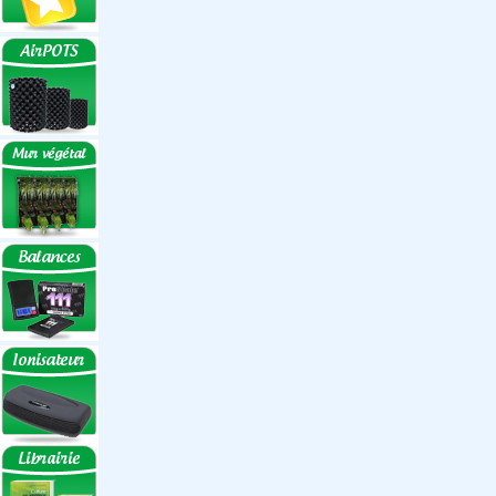
Réflecteurs
Accessoires
Box Discount
Box par marque
Hortibox
Homebox
Dark Room II
GrowLab
Box par taille
Box 40 cm
Box 60 cm
Box 80-90 cm
Box 120 cm
Autres tailles Box