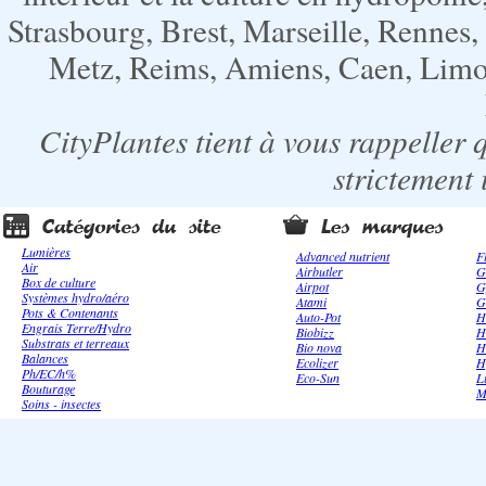
Strasbourg, Brest, Marseille, Rennes
Metz, Reims, Amiens, Caen, Limoge
CityPlantes tient à vous rappeller 
strictement 
Lumières
Advanced nutrient
F
Air
Airbutler
G
Box de culture
Airpot
G
Systèmes hydro/aéro
Atami
G
Pots & Contenants
Auto-Pot
H
Engrais Terre/Hydro
Biobizz
H
Substrats et terreaux
Bio nova
H
Balances
Ecolizer
H
Ph/EC/h%
Eco-Sun
L
Bouturage
M
Soins - insectes