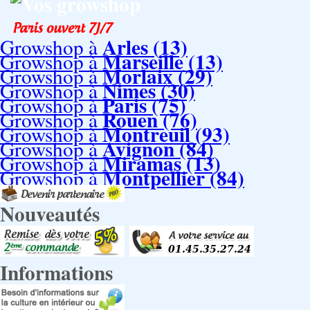
Vos growshop
Arles (13)
Growshop à
Marseille (13)
Growshop à
Morlaix (29)
Growshop à
Nimes (30)
Growshop à
Paris (75)
Growshop à
Rouen (76)
Growshop à
Montreuil (93)
Growshop à
Avignon (84)
Growshop à
Miramas (13)
Growshop à
Montpellier (84)
Growshop à
Nouveautés
Informations