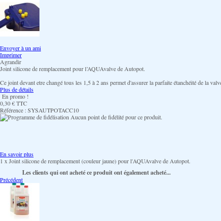
Envoyer à un ami
Imprimer
Agrandir
Joint silicone de remplacement pour l’AQUAvalve de Autopot.
Ce joint devant etre changé tous les 1,5 à 2 ans permet d'assurer la parfaite étanchéité de la valv
Plus de détails
En promo !
0,30 €
TTC
Référence :
SYSAUTPOTACC10
Aucun point de fidélité pour ce produit.
En savoir plus
1 x Joint silicone de remplacement (couleur jaune) pour l'AQUAvalve de Autopot.
Les clients qui ont acheté ce produit ont également acheté...
Précédent