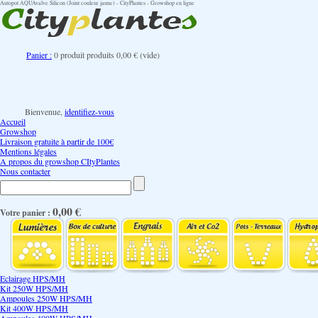
Autopot AQUAvalve Silicon (Joint couleur jaune) - CityPlantes - Growshop en ligne
Panier :
0
produit
produits
0,00 €
(vide)
Bienvenue,
identifiez-vous
Accueil
Growshop
Livraison gratuite à partir de 100€
Mentions légales
A propos du growshop CItyPlantes
Nous contacter
0,00 €
Votre panier :
Eclairage HPS/MH
Kit 250W HPS/MH
Ampoules 250W HPS/MH
Kit 400W HPS/MH