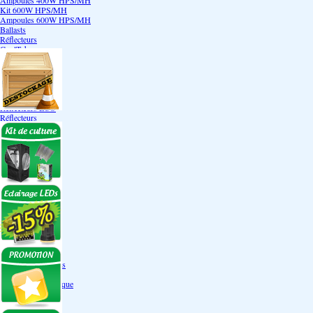
Ampoules 400W HPS/MH
Kit 600W HPS/MH
Ampoules 600W HPS/MH
Ballasts
Réflecteurs
CoolTube
Accessoires
Eclairages LEDs
Eclairages ECO
Kits ECO
Ampoules ECO
Réflecteurs ECO
Réflecteurs
Accessoires
Box Discount
Box par marque
Hortibox
Homebox
Dark Room II
GrowLab
Box par taille
Box 40 cm
Box 60 cm
Box 80-90 cm
Box 120 cm
Autres tailles Box
Box double étages
Engrais par familles
Engrais terre
Engrais hydroponique
Engrais-Coco
Boosters