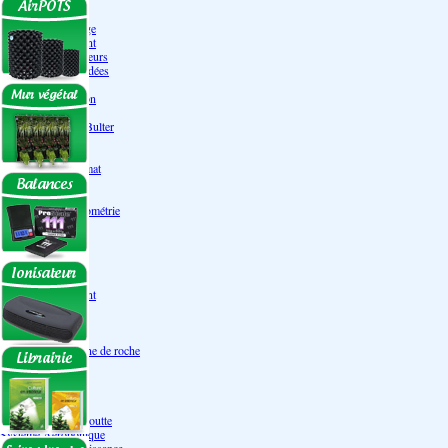
Engrais Pack
Enzymes
Solutions de rinçage
Promotion Discount
Accessoires et doseurs
Engrais pour orchidées
Correcteurs PH
Extraction/Intraction
Ventilation
Ioniseur d'air -AirBulter
Filtre anti-odeur
Diffusion CO²
Contrôleurs de climat
Silencieux
Gaines
Température Hygrométrie
Humidificateurs
Accessoires
Pots - Substrats
Soucoupe
Air Pots originaux
Promotion Discount
Terraux
Autres substrats
Fibre Coco
Billes d'argile- Laine de roche
Irrigation
Orchidées
Système NFT
Ultraponie
Système goutte à goutte
Système Aéroponique