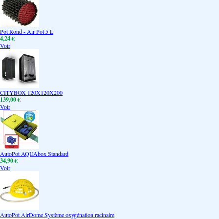
Pot Rond - Air Pot 5 L
4,24 €
Voir
CITYBOX 120X120X200
139,00 €
Voir
AutoPot AQUAbox Standard
34,90 €
Voir
AutoPot AirDome Système oxygénation racinaire