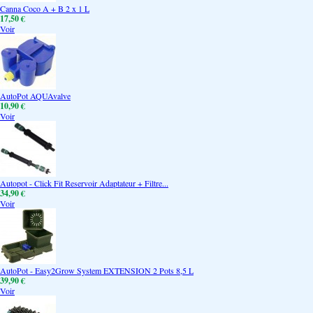
Canna Coco A + B 2 x 1 L
17,50 €
Voir
AutoPot AQUAvalve
10,90 €
Voir
Autopot - Click Fit Reservoir Adaptateur + Filtre...
34,90 €
Voir
AutoPot - Easy2Grow System EXTENSION 2 Pots 8,5 L
39,90 €
Voir