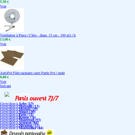
5,50 €
Voir
Ventilateur à Pince / Clips - diam. 15 cm - 100 m3 / h
13,00 €
Voir
AutoPot Film racinaire carré Partie Pot / unité
0,80 €
Voir
Suivant
Vos growshop
Growshop à
Arles (13)
Growshop à
Marseille (13)
Growshop à
Morlaix (29)
Growshop à
Nimes (30)
Growshop à
Paris (75)
Growshop à
Rouen (76)
Growshop à
Montreuil (93)
Growshop à
Avignon (84)
Growshop à
Miramas (13)
Growshop à
Montpellier (84)