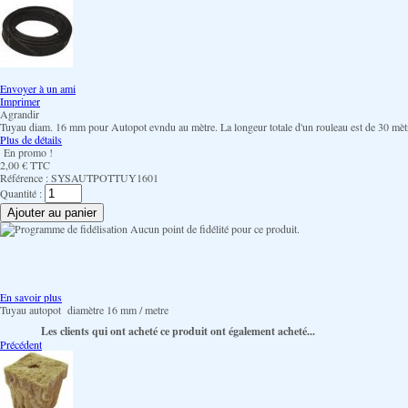
Envoyer à un ami
Imprimer
Agrandir
Tuyau diam. 16 mm pour Autopot evndu au mètre. La longeur totale d'un rouleau est de 30 mèt
Plus de détails
En promo !
2,00 €
TTC
Référence :
SYSAUTPOTTUY1601
Quantité :
Aucun point de fidélité pour ce produit.
En savoir plus
Tuyau autopot diamètre 16 mm / metre
Les clients qui ont acheté ce produit ont également acheté...
Précédent