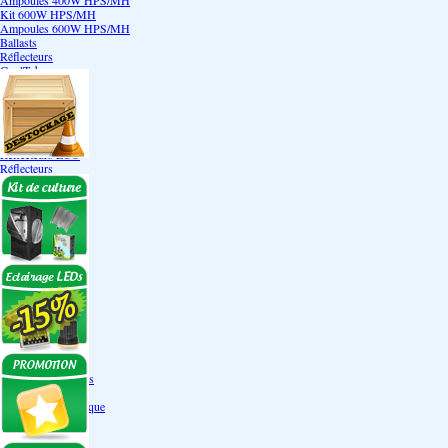
Ampoules 400W HPS/MH
Kit 600W HPS/MH
Ampoules 600W HPS/MH
Ballasts
Réflecteurs
CoolTube
Accessoires
Eclairages LEDs
Eclairages ECO
Kits ECO
Ampoules ECO
Réflecteurs ECO
Réflecteurs
Accessoires
Box Discount
Box par marque
Hortibox
Homebox
Dark Room II
GrowLab
Box par taille
Box 40 cm
Box 60 cm
Box 80-90 cm
Box 120 cm
Autres tailles Box
Box double étages
Engrais par familles
Engrais terre
Engrais hydroponique
Engrais-Coco
Boosters