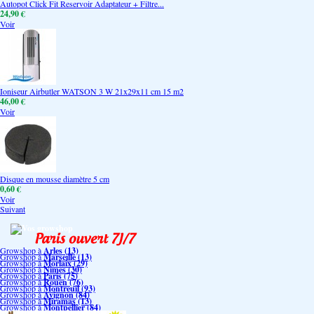
Autopot Click Fit Reservoir Adaptateur + Filtre...
24,90 €
Voir
Ioniseur Airbutler WATSON 3 W 21x29x11 cm 15 m2
46,00 €
Voir
Disque en mousse diamètre 5 cm
0,60 €
Voir
Suivant
Vos growshop
Growshop à
Arles (13)
Growshop à
Marseille (13)
Growshop à
Morlaix (29)
Growshop à
Nimes (30)
Growshop à
Paris (75)
Growshop à
Rouen (76)
Growshop à
Montreuil (93)
Growshop à
Avignon (84)
Growshop à
Miramas (13)
Growshop à
Montpellier (84)