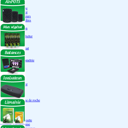
Engrais Pack
Enzymes
Solutions de rinçage
Promotion Discount
Accessoires et doseurs
Engrais pour orchidées
Correcteurs PH
Extraction/Intraction
Ventilation
Ioniseur d'air -AirBulter
Filtre anti-odeur
Diffusion CO²
Contrôleurs de climat
Silencieux
Gaines
Température Hygrométrie
Humidificateurs
Accessoires
Pots - Substrats
Soucoupe
Air Pots originaux
Promotion Discount
Terraux
Autres substrats
Fibre Coco
Billes d'argile- Laine de roche
Irrigation
Orchidées
Système NFT
Ultraponie
Système goutte à goutte
Système Aéroponique