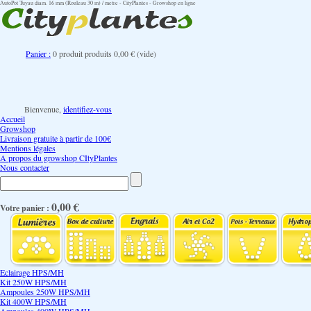
AutoPot Tuyau diam. 16 mm (Rouleau 30 m) / metre - CityPlantes - Growshop en ligne
Panier :
0
produit
produits
0,00 €
(vide)
Bienvenue,
identifiez-vous
Accueil
Growshop
Livraison gratuite à partir de 100€
Mentions légales
A propos du growshop CItyPlantes
Nous contacter
0,00 €
Votre panier :
Eclairage HPS/MH
Kit 250W HPS/MH
Ampoules 250W HPS/MH
Kit 400W HPS/MH