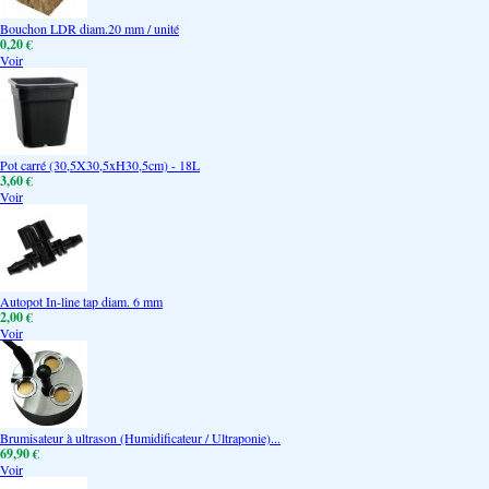
Bouchon LDR diam.20 mm / unité
0,20 €
Voir
Pot carré (30,5X30,5xH30,5cm) - 18L
3,60 €
Voir
Autopot In-line tap diam. 6 mm
2,00 €
Voir
Brumisateur à ultrason (Humidificateur / Ultraponie)...
69,90 €
Voir