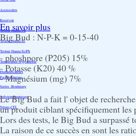
Accessoires
Reservoir
En savoir plus
Testeur Hanna Ph
Big Bud : N-P-K = 0-15-40
Testeur Hanna Ec
Testeur Hanna Ec/Ph
- phoshpore (P205) 15%
Température Hygrométrie
- Potasse (K20) 40 %
Humidificateurs
- Magnésium (mg) 7%
Pack bouturage
Serres -Bouturage
Le Big Bud a fait l' objet de recherche
Substrat-Bouturage
un produit ciblant spécifiquement les 
Néons-CFL
Lors des tests, le Big Bud a surpassé 
La raison de ce succès en sont les rat