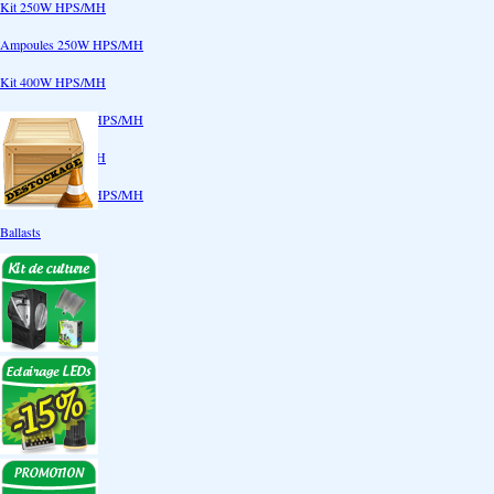
Kit 250W HPS/MH
Ampoules 250W HPS/MH
Kit 400W HPS/MH
Ampoules 400W HPS/MH
Kit 600W HPS/MH
Ampoules 600W HPS/MH
Ballasts
Réflecteurs
CoolTube
Accessoires
Eclairages LEDs
Eclairages ECO
Kits ECO
Ampoules ECO