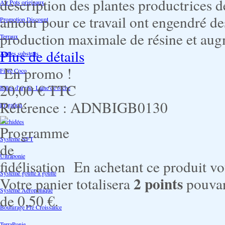
description des plantes productrices d
Air Pots originaux
amour pour ce travail ont engendré de
Promotion Discount
production maximale de résine et aug
Terraux
Plus de détails
Autres substrats
En promo !
Fibre Coco
20,00 €
TTC
Billes d'argile- Laine de roche
Référence :
ADNBIGB0130
Irrigation
Orchidées
Système NFT
Ultraponie
En achetant ce produit v
Système goutte à goutte
2
points
Votre panier totalisera
pouvan
Système Aéroponique
de
0,50 €
.
Bouturage Pre Croissance
TerraPonie