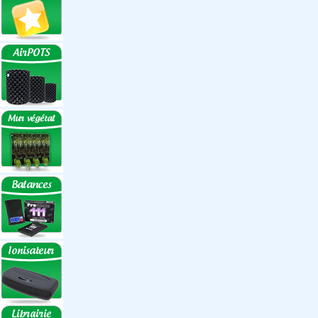
Réflecteurs ECO
Réflecteurs
Accessoires
Box Discount
Box par marque
Hortibox
Homebox
Dark Room II
GrowLab
Box par taille
Box 40 cm
Box 60 cm
Box 80-90 cm
Box 120 cm