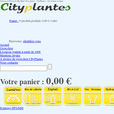
Advanced Nutrients Big Bud 130 g épuisé - CityPlantes - Growshop en ligne
Panier :
0
produit
produits
0,00 €
(vide)
Bienvenue,
identifiez-vous
Accueil
Growshop
Livraison gratuite à partir de 100€
Mentions légales
A propos du growshop CItyPlantes
Nous contacter
0,00 €
Votre panier :
Eclairage HPS/MH