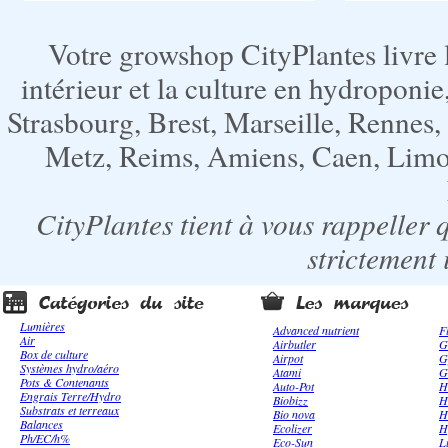
Votre growshop CityPlantes livre 
intérieur et la culture en hydroponie,
Strasbourg, Brest, Marseille, Rennes
Metz, Reims, Amiens, Caen, Limoge
CityPlantes tient à vous rappeller 
strictement 
Lumières
Advanced nutrient
F
Air
Airbutler
G
Box de culture
Airpot
G
Systèmes hydro/aéro
Atami
G
Pots & Contenants
Auto-Pot
H
Engrais Terre/Hydro
Biobizz
H
Substrats et terreaux
Bio nova
H
Balances
Ecolizer
H
Ph/EC/h%
Eco-Sun
L