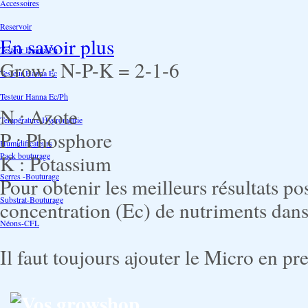
Accessoires
Reservoir
En savoir plus
Testeur Hanna Ph
Grow : N-P-K = 2-1-6
Testeur Hanna Ec
Testeur Hanna Ec/Ph
N : Azote
Température Hygrométrie
P : Phosphore
Humidificateurs
Pack bouturage
K : Potassium
Serres -Bouturage
Pour obtenir les meilleurs résultats pos
Substrat-Bouturage
concentration (Ec) de nutriments dans 
Néons-CFL
Il faut toujours ajouter le Micro en p
Vos growshop