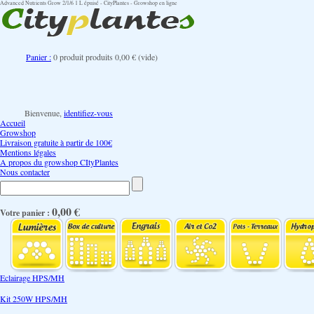
Advanced Nutrients Grow 2/1/6 1 L épuisé - CityPlantes - Growshop en ligne
Panier :
0
produit
produits
0,00 €
(vide)
Bienvenue,
identifiez-vous
Accueil
Growshop
Livraison gratuite à partir de 100€
Mentions légales
A propos du growshop CItyPlantes
Nous contacter
0,00 €
Votre panier :
Eclairage HPS/MH
Kit 250W HPS/MH