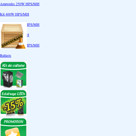
Ampoules 250W HPS/MH
Kit 400W HPS/MH
Ampoules 400W HPS/MH
Kit 600W HPS/MH
Ampoules 600W HPS/MH
Ballasts
Réflecteurs
CoolTube
Accessoires
Eclairages LEDs
Eclairages ECO
Kits ECO
Ampoules ECO
Réflecteurs ECO