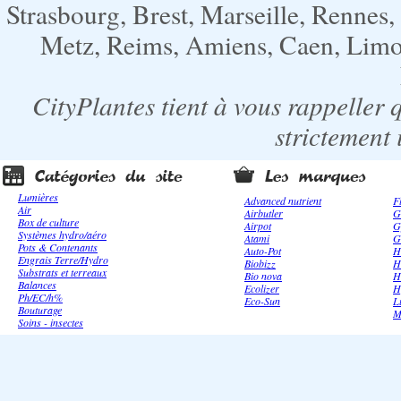
Strasbourg, Brest, Marseille, Rennes
Metz, Reims, Amiens, Caen, Limoge
CityPlantes tient à vous rappeller 
strictement 
Lumières
Advanced nutrient
F
Air
Airbutler
G
Box de culture
Airpot
G
Systèmes hydro/aéro
Atami
G
Pots & Contenants
Auto-Pot
H
Engrais Terre/Hydro
Biobizz
H
Substrats et terreaux
Bio nova
H
Balances
Ecolizer
H
Ph/EC/h%
Eco-Sun
L
Bouturage
M
Soins - insectes