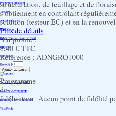
structuration, de feuillage et de florai
Promotion Discount
s’obtiennent en contrôlant régulièreme
Terraux
solution (testeur EC) et en la renouv
Autres substrats
Plus de détails
Fibre Coco
En promo !
Billes d'argile- Laine de roche
8,40 €
TTC
Irrigation
Référence :
ADNGRO1000
Orchidées
Quantité :
Système NFT
Ultraponie
Système goutte à goutte
Système Aéroponique
Aucun point de fidélité po
Bouturage Pre Croissance
TerraPonie