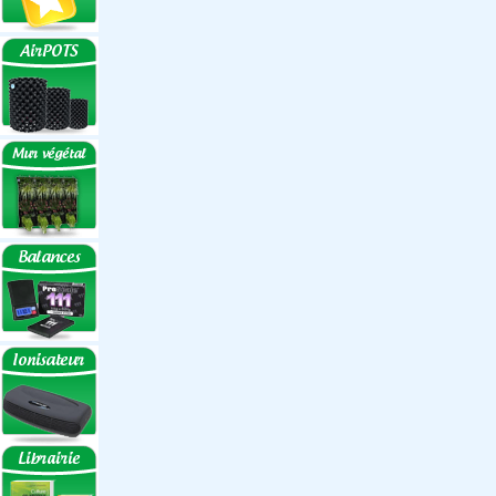
Réflecteurs
Accessoires
Box Discount
Box par marque
Hortibox
Homebox
Dark Room II
GrowLab
Box par taille
Box 40 cm
Box 60 cm
Box 80-90 cm
Box 120 cm
Autres tailles Box