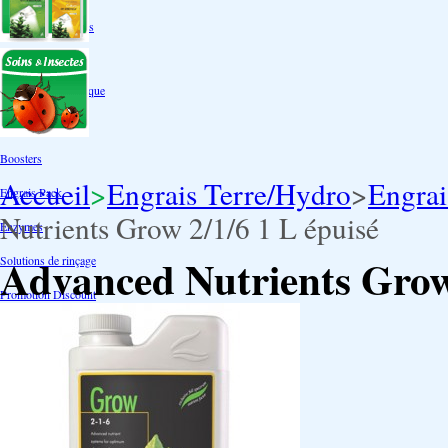
Box double étages
Engrais par familles
Engrais terre
Engrais hydroponique
Engrais-Coco
Boosters
Accueil
>
Engrais Terre/Hydro
>
Engrai
Engrais Pack
Nutrients Grow 2/1/6 1 L épuisé
Enzymes
Advanced Nutrients Grow 
Solutions de rinçage
Promotion Discount
Accessoires et doseurs
Engrais pour orchidées
Correcteurs PH
Extraction/Intraction