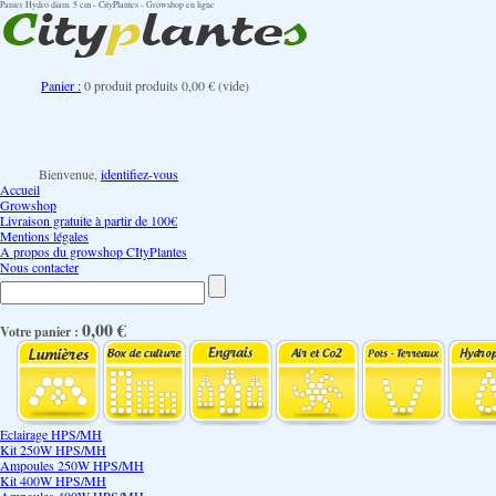
Panier Hydro diam. 5 cm - CityPlantes - Growshop en ligne
Panier :
0
produit
produits
0,00 €
(vide)
Bienvenue,
identifiez-vous
Accueil
Growshop
Livraison gratuite à partir de 100€
Mentions légales
A propos du growshop CItyPlantes
Nous contacter
0,00 €
Votre panier :
Eclairage HPS/MH
Kit 250W HPS/MH
Ampoules 250W HPS/MH
Kit 400W HPS/MH