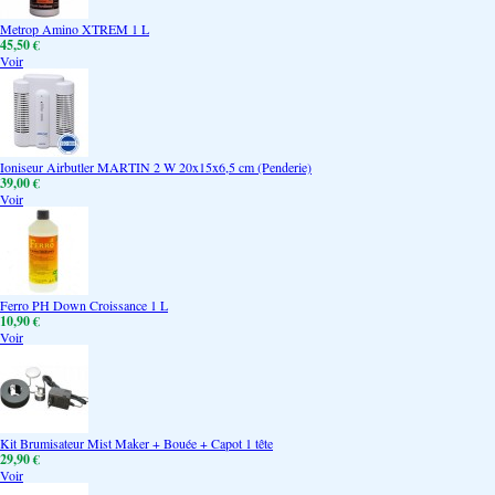
Metrop Amino XTREM 1 L
45,50 €
Voir
Ioniseur Airbutler MARTIN 2 W 20x15x6,5 cm (Penderie)
39,00 €
Voir
Ferro PH Down Croissance 1 L
10,90 €
Voir
Kit Brumisateur Mist Maker + Bouée + Capot 1 tête
29,90 €
Voir