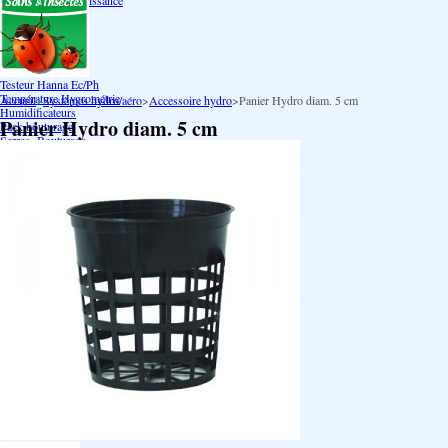
Bouturage Pre Croissance
TerraPonie
Accessoires
Reservoir
Testeur Hanna Ph
Testeur Hanna Ec
Testeur Hanna Ec/Ph
Température Hygrométrie
Accueil
>
Systèmes hydro/aéro
>
Accessoire hydro
>
Panier Hydro diam. 5 cm
Humidificateurs
Panier Hydro diam. 5 cm
Pack bouturage
Serres -Bouturage
Substrat-Bouturage
Néons-CFL