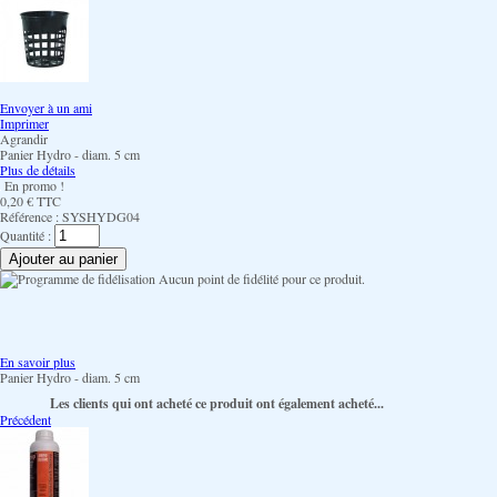
Envoyer à un ami
Imprimer
Agrandir
Panier Hydro - diam. 5 cm
Plus de détails
En promo !
0,20 €
TTC
Référence :
SYSHYDG04
Quantité :
Aucun point de fidélité pour ce produit.
En savoir plus
Panier Hydro - diam. 5 cm
Les clients qui ont acheté ce produit ont également acheté...
Précédent