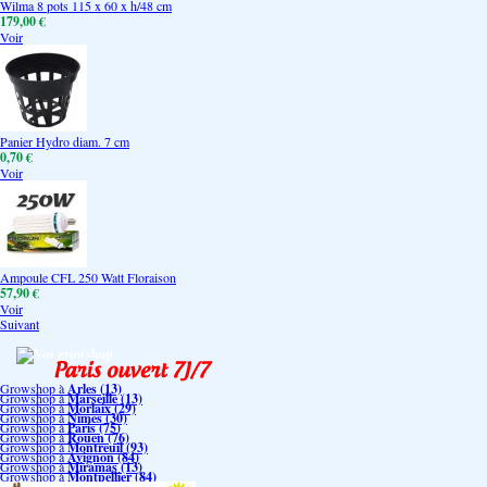
Wilma 8 pots 115 x 60 x h/48 cm
179,00 €
Voir
Panier Hydro diam. 7 cm
0,70 €
Voir
Ampoule CFL 250 Watt Floraison
57,90 €
Voir
Suivant
Vos growshop
Growshop à
Arles (13)
Growshop à
Marseille (13)
Growshop à
Morlaix (29)
Growshop à
Nimes (30)
Growshop à
Paris (75)
Growshop à
Rouen (76)
Growshop à
Montreuil (93)
Growshop à
Avignon (84)
Growshop à
Miramas (13)
Growshop à
Montpellier (84)