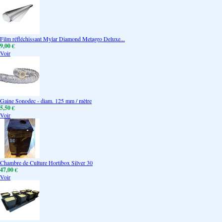
Film réfléchissant Mylar Diamond Metagro Deluxe...
9,00 €
Voir
Gaine Sonodec - diam. 125 mm / mètre
5,50 €
Voir
Chambre de Culture Hortibox Silver 30
47,00 €
Voir