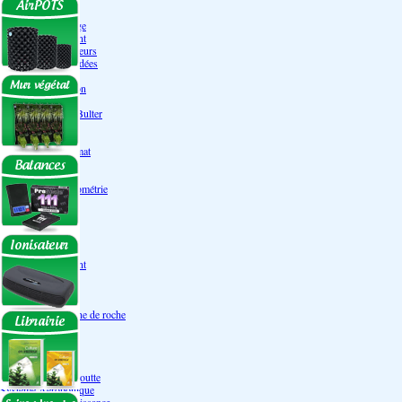
Engrais Pack
Enzymes
Solutions de rinçage
Promotion Discount
Accessoires et doseurs
Engrais pour orchidées
Correcteurs PH
Extraction/Intraction
Ventilation
Ioniseur d'air -AirBulter
Filtre anti-odeur
Diffusion CO²
Contrôleurs de climat
Silencieux
Gaines
Température Hygrométrie
Humidificateurs
Accessoires
Pots - Substrats
Soucoupe
Air Pots originaux
Promotion Discount
Terraux
Autres substrats
Fibre Coco
Billes d'argile- Laine de roche
Irrigation
Orchidées
Système NFT
Ultraponie
Système goutte à goutte
Système Aéroponique