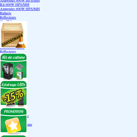
Ampoules 400W HPS/MH
Kit 600W HPS/MH
Ampoules 600W HPS/MH
Ballasts
Réflecteurs
CoolTube
Accessoires
Eclairages LEDs
Eclairages ECO
Kits ECO
Ampoules ECO
Réflecteurs ECO
Réflecteurs
Accessoires
Box Discount
Box par marque
Hortibox
Homebox
Dark Room II
GrowLab
Box par taille
Box 40 cm
Box 60 cm
Box 80-90 cm
Box 120 cm
Autres tailles Box
Box double étages
Engrais par familles
Engrais terre
Engrais hydroponique
Engrais-Coco
Boosters