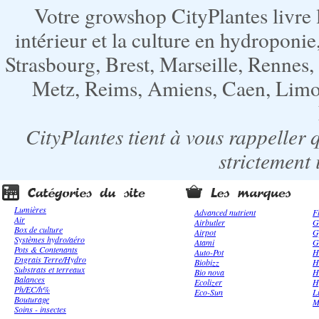
Votre growshop CityPlantes livre 
intérieur et la culture en hydroponie,
Strasbourg, Brest, Marseille, Rennes
Metz, Reims, Amiens, Caen, Limoge
CityPlantes tient à vous rappeller 
strictement 
Lumières
Advanced nutrient
F
Air
Airbutler
G
Box de culture
Airpot
G
Systèmes hydro/aéro
Atami
G
Pots & Contenants
Auto-Pot
H
Engrais Terre/Hydro
Biobizz
H
Substrats et terreaux
Bio nova
H
Balances
Ecolizer
H
Ph/EC/h%
Eco-Sun
L
Bouturage
M
Soins - insectes