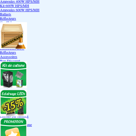
Ampoules 400W HPS/MH
Kit 600W HPS/MH
Ampoules 600W HPS/MH
Ballasts
Réflecteurs
CoolTube
Accessoires
Eclairages LEDs
Eclairages ECO
Kits ECO
Ampoules ECO
Réflecteurs ECO
Réflecteurs
Accessoires
Box Discount
Box par marque
Hortibox
Homebox
Dark Room II
GrowLab
Box par taille
Box 40 cm
Box 60 cm
Box 80-90 cm
Box 120 cm
Autres tailles Box
Box double étages
Engrais par familles
Engrais terre
Engrais hydroponique
Engrais-Coco
Boosters