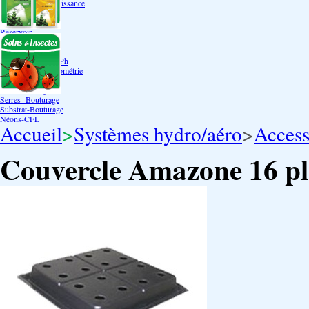
Bouturage Pre Croissance
TerraPonie
Accessoires
Reservoir
Testeur Hanna Ph
Testeur Hanna Ec
Testeur Hanna Ec/Ph
Température Hygrométrie
Humidificateurs
Pack bouturage
Serres -Bouturage
Substrat-Bouturage
Néons-CFL
Accueil
>
Systèmes hydro/aéro
>
Access
Couvercle Amazone 16 pl