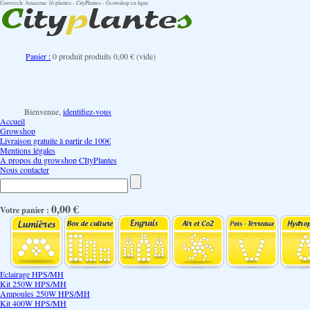
Couvercle Amazone 16 plantes - CityPlantes - Growshop en ligne
Panier :
0
produit
produits
0,00 €
(vide)
Bienvenue,
identifiez-vous
Accueil
Growshop
Livraison gratuite à partir de 100€
Mentions légales
A propos du growshop CItyPlantes
Nous contacter
0,00 €
Votre panier :
Eclairage HPS/MH
Kit 250W HPS/MH
Ampoules 250W HPS/MH
Kit 400W HPS/MH