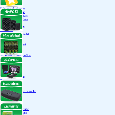
Engrais Pack
Enzymes
Solutions de rinçage
Promotion Discount
Accessoires et doseurs
Engrais pour orchidées
Correcteurs PH
Extraction/Intraction
Ventilation
Ioniseur d'air -AirBulter
Filtre anti-odeur
Diffusion CO²
Contrôleurs de climat
Silencieux
Gaines
Température Hygrométrie
Humidificateurs
Accessoires
Pots - Substrats
Soucoupe
Air Pots originaux
Promotion Discount
Terraux
Autres substrats
Fibre Coco
Billes d'argile- Laine de roche
Irrigation
Orchidées
Système NFT
Ultraponie
Système goutte à goutte
Système Aéroponique