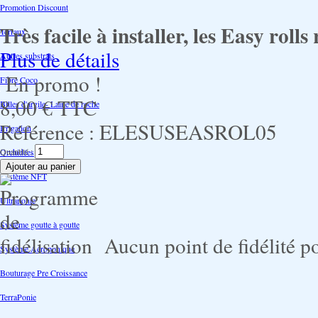
Promotion Discount
Très facile à installer, les Easy rol
Terraux
Plus de détails
Autres substrats
En promo !
Fibre Coco
8,00 €
TTC
Billes d'argile- Laine de roche
Référence :
ELESUSEASROL05
Irrigation
Quantité :
Orchidées
Système NFT
Ultraponie
Système goutte à goutte
Aucun point de fidélité po
Système Aéroponique
Bouturage Pre Croissance
TerraPonie