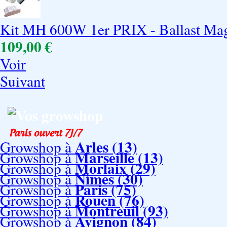
Kit MH 600W 1er PRIX - Ballast M
109,00 €
Voir
Suivant
Vos growshop
Arles (13)
Growshop à
Marseille (13)
Growshop à
Morlaix (29)
Growshop à
Nimes (30)
Growshop à
Paris (75)
Growshop à
Rouen (76)
Growshop à
Montreuil (93)
Growshop à
Avignon (84)
Growshop à