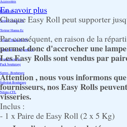
Accessoires
En savoir plus
Reservoir
Chaque Easy Roll peut supporter jusq
Testeur Hanna Ph
Testeur Hanna Ec
Par conséquent, en raison de la répart
Testeur Hanna Ec/Ph
permet donc d'accrocher une lampe
Température Hygrométrie
Les Easy Rolls sont vendus par pair
Humidificateurs
Pack bouturage
Serres -Bouturage
Attention , nous vous informons que 
Substrat-Bouturage
fournisseurs, nos Easy Rolls peuvent
Néons-CFL
visseries.
Inclus :
- 1 x Paire de Easy Roll (2 x 5 Kg)