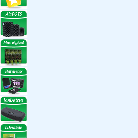
Réflecteurs
Accessoires
Box Discount
Box par marque
Hortibox
Homebox
Dark Room II
GrowLab
Box par taille
Box 40 cm
Box 60 cm
Box 80-90 cm
Box 120 cm
Autres tailles Box