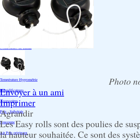
Ventilation
Ioniseur d'air -AirBulter
Filtre anti-odeur
Diffusion CO²
Contrôleurs de climat
Silencieux
Gaines
Photo no
Température Hygrométrie
Envoyer à un ami
Humidificateurs
Imprimer
Accessoires
Agrandir
Pots - Substrats
Les Easy rolls sont des poulies de susp
Soucoupe
la hauteur souhaitée. Ce sont des systèm
Air Pots originaux