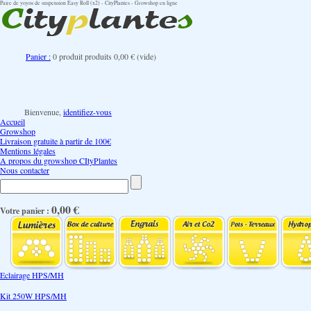
Paire de yoyos de suspension Easy Roll (x2) - CityPlantes - Growshop en ligne
Panier :
0
produit
produits
0,00 €
(vide)
Bienvenue,
identifiez-vous
Accueil
Growshop
Livraison gratuite à partir de 100€
Mentions légales
A propos du growshop CItyPlantes
Nous contacter
0,00 €
Votre panier :
Eclairage HPS/MH
Kit 250W HPS/MH