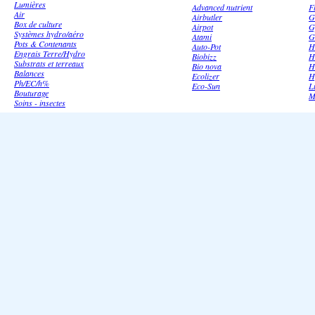
Lumières
Advanced nutrient
F
Air
Airbutler
G
Box de culture
Airpot
G
Systèmes hydro/aéro
Atami
G
Pots & Contenants
Auto-Pot
H
Engrais Terre/Hydro
Biobizz
H
Substrats et terreaux
Bio nova
H
Balances
Ecolizer
H
Ph/EC/h%
Eco-Sun
L
Bouturage
M
Soins - insectes