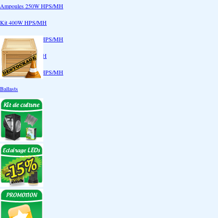
Ampoules 250W HPS/MH
Kit 400W HPS/MH
Ampoules 400W HPS/MH
Kit 600W HPS/MH
Ampoules 600W HPS/MH
Ballasts
Réflecteurs
CoolTube
Accessoires
Eclairages LEDs
Eclairages ECO
Kits ECO
Ampoules ECO
Réflecteurs ECO