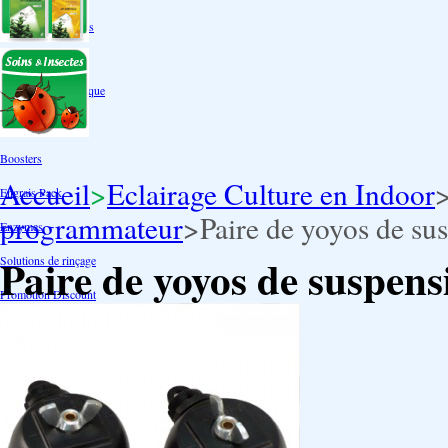
Box double étages
Engrais par familles
Engrais terre
Engrais hydroponique
Engrais-Coco
Boosters
Accueil
>
Eclairage Culture en Indoor
Engrais Pack
programmateur
>
Paire de yoyos de su
Enzymes
Paire de yoyos de suspens
Solutions de rinçage
Promotion Discount
Accessoires et doseurs
Engrais pour orchidées
Correcteurs PH
Extraction/Intraction