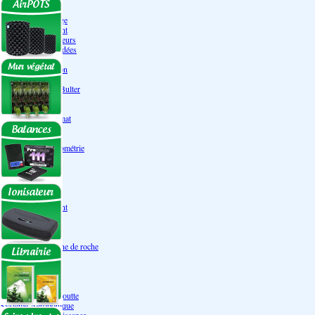
Engrais Pack
Enzymes
Solutions de rinçage
Promotion Discount
Accessoires et doseurs
Engrais pour orchidées
Correcteurs PH
Extraction/Intraction
Ventilation
Ioniseur d'air -AirBulter
Filtre anti-odeur
Diffusion CO²
Contrôleurs de climat
Silencieux
Gaines
Température Hygrométrie
Humidificateurs
Accessoires
Pots - Substrats
Soucoupe
Air Pots originaux
Promotion Discount
Terraux
Autres substrats
Fibre Coco
Billes d'argile- Laine de roche
Irrigation
Orchidées
Système NFT
Ultraponie
Système goutte à goutte
Système Aéroponique