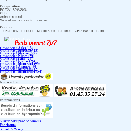
Composition
:
PG/GV : 80%/20%
CBD
Arômes naturels
Sans alcool, sans matière animale
Contenu
:
1 x Harmony - e-Liquide - Mango Kush - Terpenes + CBD 100 mg - 10 ml
Vos growshop
Growshop à
Arles (13)
Growshop à
Marseille (13)
Growshop à
Morlaix (29)
Growshop à
Nimes (30)
Growshop à
Paris (75)
Growshop à
Rouen (76)
Growshop à
Montreuil (93)
Growshop à
Avignon (84)
Growshop à
Miramas (13)
Growshop à
Montpellier (84)
Nouveautés
Informations
Visitez notre page de conseils
Fabricants
Adjust-A-Wings