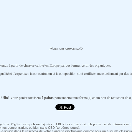
Photo non contractuelle
us à partir de chanvre cultivé en Europe par des fermes certifiées organiques.
 et d'expertise : la concentration et la composition sont certifiées mensuellement par des la
délité
. Votre panier totalisera
2
points
pouvant être transformé(s) en un bon de réduction de
0,
érine Végétale auxquels sont ajoutés le CBD et les arômes naturels permettant de retrouver une 
rentes concentration, ou bien sans CBD (terpènes seuls).
e e-liquide dans le réservoir de votre cigarette électronique comme pour un e-liquide classiqu