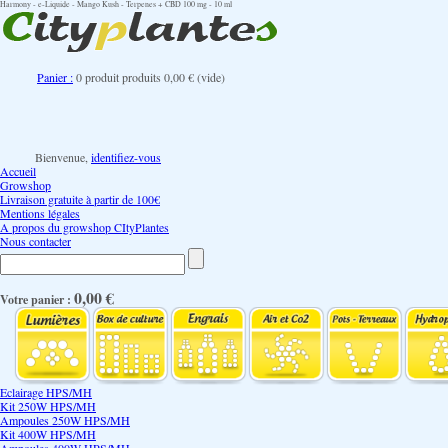
Harmony - e-Liquide - Mango Kush - Terpenes + CBD 100 mg - 10 ml
Panier :
0
produit
produits
0,00 €
(vide)
Bienvenue,
identifiez-vous
Accueil
Growshop
Livraison gratuite à partir de 100€
Mentions légales
A propos du growshop CItyPlantes
Nous contacter
0,00 €
Votre panier :
Eclairage HPS/MH
Kit 250W HPS/MH
Ampoules 250W HPS/MH
Kit 400W HPS/MH