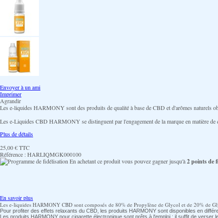
Envoyer à un ami
Imprimer
Agrandir
Les e-liquides HARMONY sont des produits de qualité à base de CBD et d'arômes naturels obten
Les e-Liquides CBD HARMONY se distinguent par l'engagement de la marque en matière de qualité
Plus de détails
25,00 €
TTC
Référence :
HARLIQMGK000100
En achetant ce produit vous pouvez gagner jusqu'à
2
points de fi
En savoir plus
Les e-liquides HARMONY CBD sont composés
de 80% de Propylène de Glycol et de 20% de Glyc
Pour profiter des effets relaxants du CBD, les produits HARMONY sont disponibles en diffé
Les produits HARMONY pour cigarette électronique sont prêts à l'emploi : il suffit de verser l