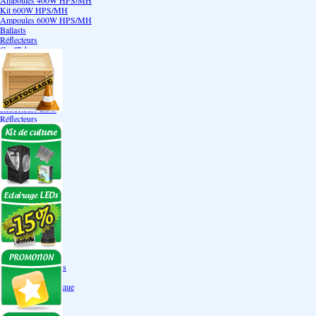
Ampoules 400W HPS/MH
Kit 600W HPS/MH
Ampoules 600W HPS/MH
Ballasts
Réflecteurs
CoolTube
Accessoires
Eclairages LEDs
Eclairages ECO
Kits ECO
Ampoules ECO
Réflecteurs ECO
Réflecteurs
Accessoires
Box Discount
Box par marque
Hortibox
Homebox
Dark Room II
GrowLab
Box par taille
Box 40 cm
Box 60 cm
Box 80-90 cm
Box 120 cm
Autres tailles Box
Box double étages
Engrais par familles
Engrais terre
Engrais hydroponique
Engrais-Coco
Boosters