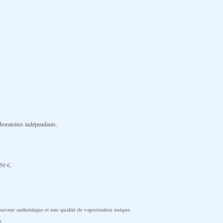
boratoires indépendants .
50 €
.
saveur authentique et une qualité de vaporisation unique.
e.